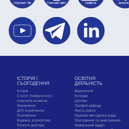
ІСТОРІЯ І
ОСВІТНЯ
СЬОГОДЕННЯ
ДІЯЛЬНІСТЬ
Історія
Факультети
Статут Університету і
Коледжі
стратегія розвитку
Центри
Управління
Профілі кафедр
ДНУ в рейтингах
Якість освіти
Положення
Науково-методична рада
Кодекси, атрибутика
Опитування та анкетування
Почесні доктори
Навчальний відділ