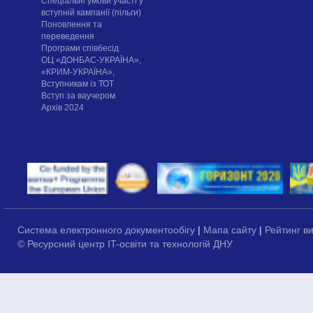
Спеціальні умови участі у
вступній кампанії (пільги)
Поновлення та
переведення
Програми співбесід
ОЦ «ДОНБАС-УКРАЇНА»,
«КРИМ-УКРАЇНА»,
Вступникам із ТОТ
Вступ за ваучером
Архів 2024
Система електронного документообігу
|
Мапа сайту
|
Рейтинг в
© Ресурсний центр IT-освіти та технологій ДНУ