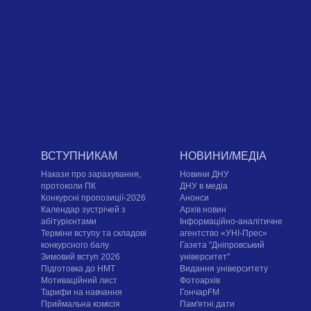
ВСТУПНИКАМ
НОВИНИ/МЕДІА
Накази про зарахування,
Новини ДНУ
протоколи ПК
ДНУ в медіа
Конкурсні пропозиції-2026
Анонси
Календар зустрічей з
Архів новин
абітурієнтами
Інформаційно-аналітичне
Терміни вступу та складові
агентство «УНІ-Прес»
конкурсного балу
Газета "Дніпровський
Зимовий вступ 2026
університет"
Підготовка до НМТ
Видання університету
Мотиваційний лист
Фотоархів
Тарифи на навчання
ГончарFM
Приймальна комісія
Пам'ятні дати