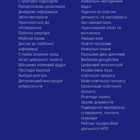
Структурні підрозділи
Навчально-методичний
Профспілкова організація
відділ
Довідкова інформація
Ліцензія на освітню
Звітні матеріали
діяльність та сертифікати
Пропонується до
про акредитацію,
обговорення
ліцензований обсяг та
Публічні закупівлі
контингент
Майнові права
Акредитація
Доступ до публічної
Освітні програми
інформації
Навчальні плани
Служба охорони праці
Програми двох дипломів
Штаб цивільного захисту
Вибіркові дисципліни
Військово-обліковий відділ
Цифровий репозиторій
Протидія корупції
Нормативна база
Вибори ректора
освітнього процесу
Дніпровський консорціум
Мова освітнього процесу
університетів
Організація освітнього
процесу
Розклади занять
Зразки документів
Підвищення кваліфікації,
стажування, тренінги,
семінари
Рейтинг професійної
діяльності НПП