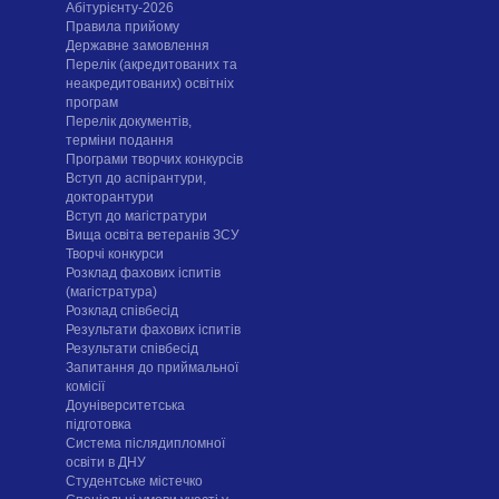
Абітурієнту-2026
Правила прийому
Державне замовлення
Перелік (акредитованих та
неакредитованих) освітніх
програм
Перелік документів,
терміни подання
Програми творчих конкурсiв
Вступ до аспірантури,
докторантури
Вступ до магістратури
Вища освіта ветеранів ЗСУ
Творчі конкурси
Розклад фахових іспитів
(магістратура)
Розклад співбесід
Результати фахових іспитів
Результати співбесід
Запитання до приймальної
комісії
Доуніверситетська
підготовка
Система післядипломної
освіти в ДНУ
Cтудентське містечко