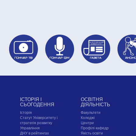
ІСТОРІЯ І
ОСВІТНЯ
СЬОГОДЕННЯ
ДІЯЛЬНІСТЬ
Історія
Факультети
Статут Університету і
Коледжі
стратегія розвитку
Центри
Управління
Профілі кафедр
ДНУ в рейтингах
Якість освіти