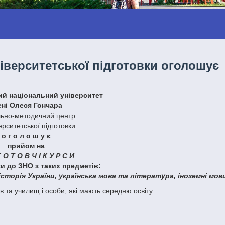
верситетської підготовки оголошує
кий національний університет
ені Олеся Гончара
ьно-методичний центр
ерситетської підготовки
о г о л о ш у є
прийом на
Г О Т О В Ч І К У Р С И
ки до ЗНО з таких предметів:
 історія України, українська мова та література, іноземні мов
ів та училищ і особи, які мають середню освіту.