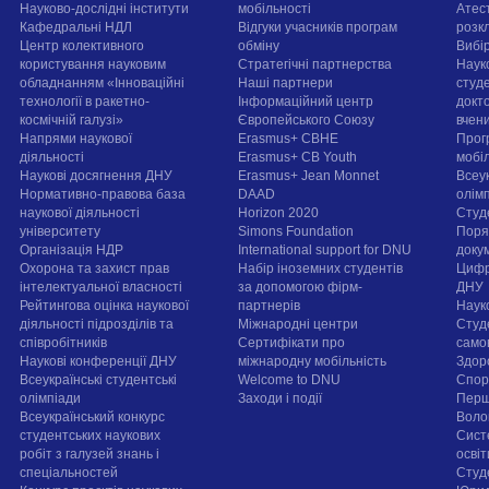
Науково-дослідні інститути
мобільності
Атест
Кафедральні НДЛ
Відгуки учасників програм
розк
Центр колективного
обміну
Вибі
користування науковим
Стратегічні партнерства
Наук
обладнанням «Інноваційні
Наші партнери
студе
технології в ракетно-
Інформаційний центр
докт
космічній галузі»
Європейського Союзу
вчен
Напрями наукової
Erasmus+ CBHE
Прог
діяльності
Erasmus+ CB Youth
мобі
Наукові досягнення ДНУ
Erasmus+ Jean Monnet
Всеук
Нормативно-правова база
DAAD
олім
наукової діяльності
Horizon 2020
Студ
університету
Simons Foundation
Поря
Організація НДР
International support for DNU
докум
Охорона та захист прав
Набір іноземних студентів
Цифр
інтелектуальної власності
за допомогою фірм-
ДНУ
Рейтингова оцінка наукової
партнерів
Наук
діяльності підрозділів та
Міжнародні центри
Студ
співробітників
Сертифікати про
само
Наукові конференції ДНУ
міжнародну мобільність
Здор
Всеукраїнські студентські
Welcome to DNU
Спорт
олімпіади
Заходи і події
Перш
Всеукраїнський конкурс
Воло
студентських наукових
Сист
робіт з галузей знань і
осві
спеціальностей
Cтуд