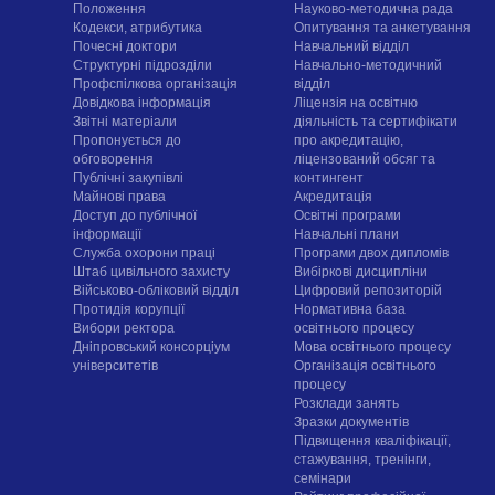
Положення
Науково-методична рада
Кодекси, атрибутика
Опитування та анкетування
Почесні доктори
Навчальний відділ
Структурні підрозділи
Навчально-методичний
Профспілкова організація
відділ
Довідкова інформація
Ліцензія на освітню
Звітні матеріали
діяльність та сертифікати
Пропонується до
про акредитацію,
обговорення
ліцензований обсяг та
Публічні закупівлі
контингент
Майнові права
Акредитація
Доступ до публічної
Освітні програми
інформації
Навчальні плани
Служба охорони праці
Програми двох дипломів
Штаб цивільного захисту
Вибіркові дисципліни
Військово-обліковий відділ
Цифровий репозиторій
Протидія корупції
Нормативна база
Вибори ректора
освітнього процесу
Дніпровський консорціум
Мова освітнього процесу
університетів
Організація освітнього
процесу
Розклади занять
Зразки документів
Підвищення кваліфікації,
стажування, тренінги,
семінари