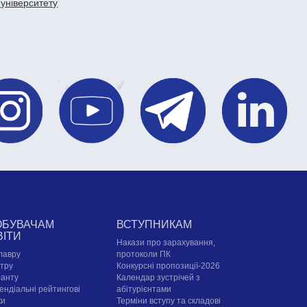
 університету
ОБУВАЧАМ
ВСТУПНИКАМ
ВІТИ
Накази про зарахування,
лавру
протоколи ПК
стру
Конкурсні пропозиції-2026
ранту
Календар зустрічей з
ендіальні рейтингові
абітурієнтами
ки
Терміни вступу та складові