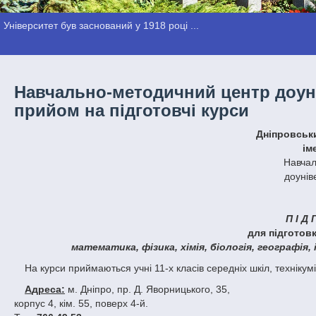
Університет був заснований у 1918 році ...
Навчально-методичний центр доуні
прийом на підготовчі курси
Дніпровсь
ім
Навчал
доунів
П І Д 
для підготов
математика, фізика, хімія, біологія, географія,
На курси приймаються учні 11-х класів середніх шкіл, технікум
Адреса:
м. Дніпро, пр. Д. Яворницького, 35,
корпус 4, кім. 55, поверх 4-й.