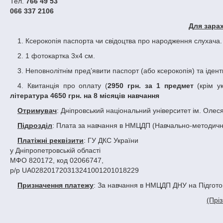
Тел.
766 49 53
066 337 2106
Для зара
1. Ксерокопія паспорта чи свідоцтва про народження слухача.
2. 1 фотокартка 3х4 см.
3. Неповнолітнім пред’явити паспорт (або ксерокопія) та ідент
4. Квитанція про оплату (
2950 грн. за 1 предмет
(крім ук
література 4650 грн. на 8 місяців навчання
Отримувач
: Дніпровський національний університет ім. Олес
Підрозділ
: Плата за навчання в НМЦДП (Навчально-методични
Платіжні реквізити
: ГУ ДКС України
у Дніпропетровській області
МФО 820172, код 02066747,
р/р UA028201720313241001201018229
Призначення платежу
: За навчання в НМЦДП ДНУ на Підготов
(П