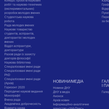
Конкурс проєктів наукових
Юрид
робіт та науково-технічних
Граф
(експериментальних)
Відк
розробок молодих вчених
Пунк
Студентська наукова
Пере
робота
за б
Рада молодих вчених
Наукове товариство
студентів, аспірантів,
докторантів і молодих
вчених
Відділ аспірантури,
докторантури
Разові ради із захисту
докторів філософії
Наукова бібліотека
Спеціалізовані вчені ради
Спеціалізовані вчені ради
PhD
Спеціалізовані вчені ради
НОВИНИ/МЕДІА
ГА
(Архів)
І П
Горизонт 2020
Новини ДНУ
Періодичні наукові видання
ДНУ в медіа
Гале
Монографії
Анонси
Вчена рада
Архів новин
Академічна доброчесність
Інформаційно-аналітичне
Відкрита наука
агентство «УНІ-Прес»