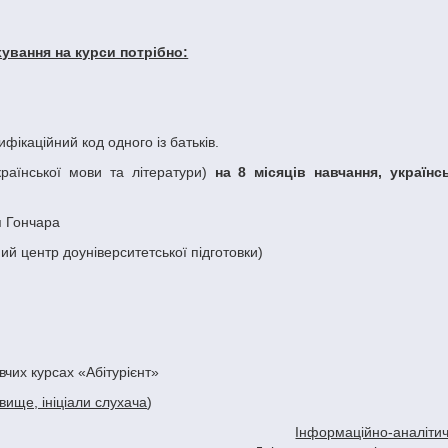
хування на курси потрібно:
ифікаційний код одного із батьків.
раїнської мови та літератури)
на 8 місяців навчання, українс
я Гончара
й центр доуніверситетської підготовки)
чих курсах «Абітурієнт»
різвище, ініціали слухача
)
Інформаційно-аналітич