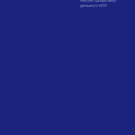
Рейтинг професійної
діяльності НПП