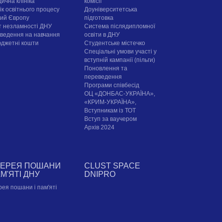
ична клініка
комісії
ік освітнього процесу
Доуніверситетська
рий Європу
підготовка
т незламності ДНУ
Система післядипломної
ведення на навчання
освіти в ДНУ
юджетні кошти
Cтудентське містечко
Спеціальні умови участі у
вступній кампанії (пільги)
Поновлення та
переведення
Програми співбесід
ОЦ «ДОНБАС-УКРАЇНА»,
«КРИМ-УКРАЇНА»,
Вступникам із ТОТ
Вступ за ваучером
Архів 2024
ЛЕРЕЯ ПОШАНИ
CLUST SPACE
АМ'ЯТІ ДНУ
DNIPRO
рея пошани і пам'яті