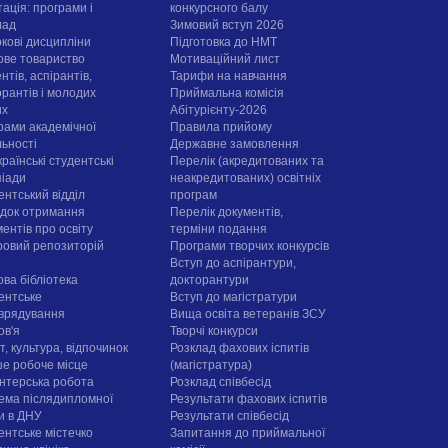
ація: програми і
конкурсного балу
лад
Зимовий вступ 2026
ркові дисципліни
Підготовка до НМТ
ове товариство
Мотиваційний лист
нтів, аспірантів,
Тарифи на навчання
орантів і молодих
Приймальна комісія
их
Абітурієнту-2026
рами академічної
Правила прийому
льності
Державне замовлення
раїнські студентські
Перелік (акредитованих та
піади
неакредитованих) освітніх
ентський відділ
програм
док отримання
Перелік документів,
ентів про освіту
терміни подання
овий репозиторій
Програми творчих конкурсiв
Вступ до аспірантури,
ова бібліотека
докторантури
ентське
Вступ до магістратури
врядування
Вища освіта ветеранів ЗСУ
ов'я
Творчі конкурси
, культура, відпочинок
Розклад фахових іспитів
е робоче місце
(магістратура)
нтерська робота
Розклад співбесід
ема післядипломної
Результати фахових іспитів
ти в ДНУ
Результати співбесід
ентське містечко
Запитання до приймальної