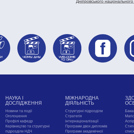
Дніпровського національного
НАУКА І
МІЖНАРОДНА
ЗД
ДОСЛІДЖЕННЯ
ДІЯЛЬНІСТЬ
ОС
Новини та події
Структурні підрозділи
Бака
Оголошення
Стратегія
Магі
Профілі кафедр
інтернаціоналізації
Аспі
Керівництво та структурні
Програми двох дипломів
Стип
підрозділи НДЧ
Програми академічної
спис