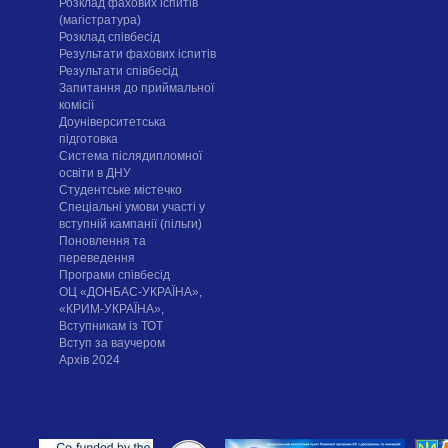
Розклад фахових іспитів
(магістратура)
Розклад співбесід
Результати фахових іспитів
Результати співбесід
Запитання до приймальної
комісії
Доуніверситетська
підготовка
Система післядипломної
освіти в ДНУ
Cтудентське містечко
Спеціальні умови участі у
вступній кампанії (пільги)
Поновлення та
переведення
Програми співбесід
ОЦ «ДОНБАС-УКРАЇНА»,
«КРИМ-УКРАЇНА»,
Вступникам із ТОТ
Вступ за ваучером
Архів 2024