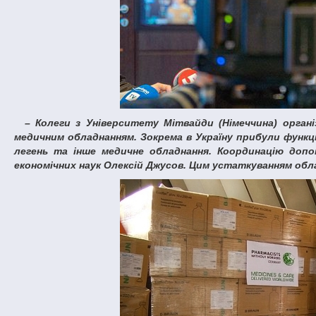
– Колеги з Університету Мітвайди (Німеччина) організували 35 тон вантажу для поранених наших захисників, включно з
медичним обладнанням. Зокрема в Україну прибули функц
легень та інше медичне обладнання. Координацію доп
економічних наук Олексій Джусов. Цим устаткуванням обл