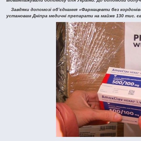
Завдяки допомозі об’єднання «Фармацевти без кордонів» Федеративної Республіки Німеччина наші колеги передали медичним
установам Дніпра медичні препарати на майже 130 тис. є