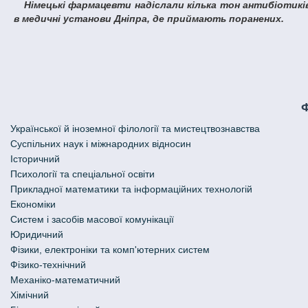
Німецькі фармацевти надіслали кілька тон антибіотиків, знеболювальних та інших медичних препаратів, які вже розподілені
в медичні установи Дніпра, де приймають поранених.
Української й іноземної філології та мистецтвознавства
Cуспільних наук і міжнародних відносин
Історичний
Психології та спеціальної освіти
Прикладної математики та інформаційних технологій
Економіки
Систем і засобів масової комунікації
Юридичний
Фізики, електроніки та комп'ютерних систем
Фізико-технічний
Механіко-математичний
Хімічний