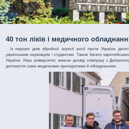
40 тон ліків і медичного обладнан
Із перших днів збройної агресії росії проти України десятки університетів-партнерів ДНУ з усього світу надіслали листи підтримки
українським науковцям і студентам. Також багато європейських
України. Наш університет, маючи досвід співпраці з Дніпропе
допомогти саме медичними препаратами й обладнанням.