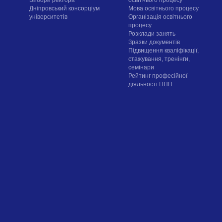
Дніпровський консорціум
Мова освітнього процесу
університетів
Організація освітнього
процесу
Розклади занять
Зразки документів
Підвищення кваліфікації,
стажування, тренінги,
семінари
Рейтинг професійної
діяльності НПП