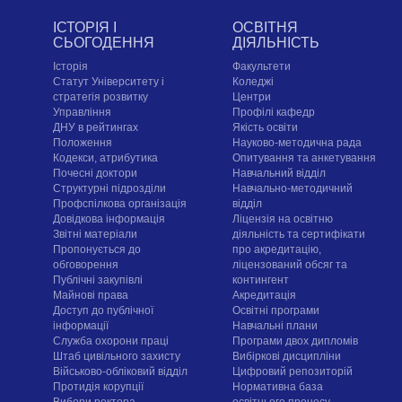
ІСТОРІЯ І
ОСВІТНЯ
СЬОГОДЕННЯ
ДІЯЛЬНІСТЬ
Історія
Факультети
Статут Університету і
Коледжі
стратегія розвитку
Центри
Управління
Профілі кафедр
ДНУ в рейтингах
Якість освіти
Положення
Науково-методична рада
Кодекси, атрибутика
Опитування та анкетування
Почесні доктори
Навчальний відділ
Структурні підрозділи
Навчально-методичний
Профспілкова організація
відділ
Довідкова інформація
Ліцензія на освітню
Звітні матеріали
діяльність та сертифікати
Пропонується до
про акредитацію,
обговорення
ліцензований обсяг та
Публічні закупівлі
контингент
Майнові права
Акредитація
Доступ до публічної
Освітні програми
інформації
Навчальні плани
Служба охорони праці
Програми двох дипломів
Штаб цивільного захисту
Вибіркові дисципліни
Військово-обліковий відділ
Цифровий репозиторій
Протидія корупції
Нормативна база
Вибори ректора
освітнього процесу