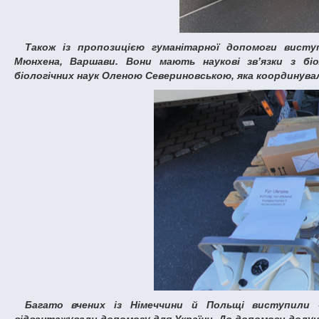
Також із пропозицією гуманітарної допомоги виступила Асоціація дослідницьких установ та університетів Берліна,
Мюнхена, Варшави. Вони мають наукові зв’язки з бі
біологічних наук Оленою Севериновською, яка координува
Багато вчених із Німеччини й Польщі виступили «академічними послами», організовували, оформлювали, збирали,
відвантажували допомогу для України. До допомоги долуч