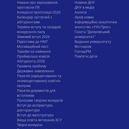
Накази про зарахування,
Новини ДНУ
протоколи ПК
ДНУ в медіа
Конкурсні пропозиції-2026
Анонси
Календар зустрічей з
Архів новин
абітурієнтами
Інформаційно-аналітичне
Терміни вступу та складові
агентство «УНІ-Прес»
конкурсного балу
Газета "Дніпровський
Зимовий вступ 2026
університет"
Підготовка до НМТ
Видання університету
Мотиваційний лист
Фотоархів
Тарифи на навчання
ГончарFM
Приймальна комісія
Пам'ятні дати
Абітурієнту-2026
Правила прийому
Державне замовлення
Перелік (акредитованих та
неакредитованих) освітніх
програм
Перелік документів для
вступників
Програми творчих конкурсiв
Вступ до аспірантури,
докторантури
Вступ до магістратури
Вища освіта ветеранів ЗСУ
Творчі конкурси