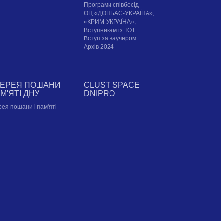
Програми співбесід
ОЦ «ДОНБАС-УКРАЇНА»,
«КРИМ-УКРАЇНА»,
Вступникам із ТОТ
Вступ за ваучером
Архів 2024
ЛЕРЕЯ ПОШАНИ
CLUST SPACE
АМ'ЯТІ ДНУ
DNIPRO
рея пошани і пам'яті