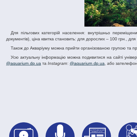
Для пільгових категорій населення: внутрішньо переміщених осіб, пенсіонерів, людей з інвалідністю (за пред’явленням підтверджуючих
документів), ціна квитка становить: для дорослих – 100 грн., для д
Також до Акваріуму можна прийти організованою групою та пр
Усю актуальну інформацію можна подивитися на сайті універ
@aquarium.dp.ua
та
Instagram
:
@aquarium.dp.ua
, або зателефон