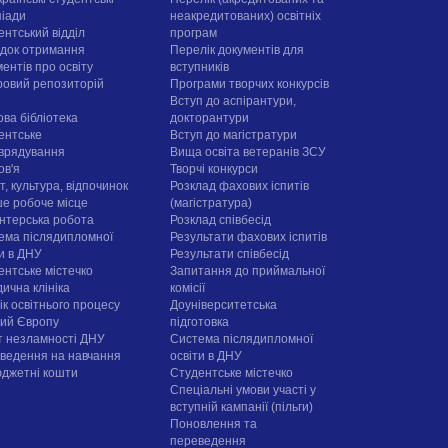
піади
неакредитованих) освітніх
ентський відділ
програм
док отримання
Перелік документів для
ентів про освіту
вступників
овий репозиторій
Програми творчих конкурсiв
Вступ до аспірантури,
ова бібліотека
докторантури
ентське
Вступ до магістратури
врядування
Вища освіта ветеранів ЗСУ
ов'я
Творчі конкурси
, культура, відпочинок
Розклад фахових іспитів
е робоче місце
(магістратура)
нтерська робота
Розклад співбесід
ема післядипломної
Результати фахових іспитів
ти в ДНУ
Результати співбесід
ентське містечко
Запитання до приймальної
ична клініка
комісії
ік освітнього процесу
Доуніверситетська
рий Європу
підготовка
т незламності ДНУ
Система післядипломної
ведення на навчання
освіти в ДНУ
юджетні кошти
Cтудентське містечко
Спеціальні умови участі у
вступній кампанії (пільги)
Поновлення та
переведення