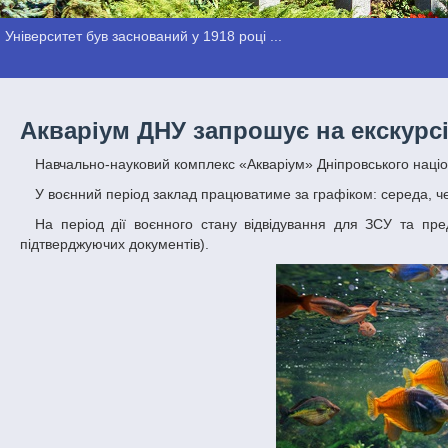
Університет був заснований у 1918 році ...
Акваріум ДНУ запрошує на екскурсі
Навчально-науковий комплекс «Акваріум» Дніпровського націо
У воєнний період заклад працюватиме за графіком: середа, чет
На період дії воєнного стану відвідування для ЗСУ та представників територіальної оборони зробили безкоштовним (за пред’явленням
підтверджуючих документів).