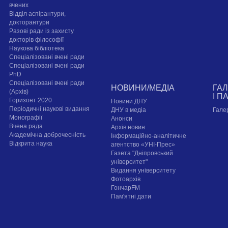
вчених
Відділ аспірантури,
докторантури
Разові ради із захисту
докторів філософії
Наукова бібліотека
Спеціалізовані вчені ради
Спеціалізовані вчені ради
PhD
Спеціалізовані вчені ради
НОВИНИ/МЕДІА
ГА
(Архів)
І П
Горизонт 2020
Новини ДНУ
Періодичні наукові видання
ДНУ в медіа
Гале
Монографії
Анонси
Вчена рада
Архів новин
Академічна доброчесність
Інформаційно-аналітичне
Відкрита наука
агентство «УНІ-Прес»
Газета "Дніпровський
університет"
Видання університету
Фотоархів
ГончарFM
Пам'ятні дати