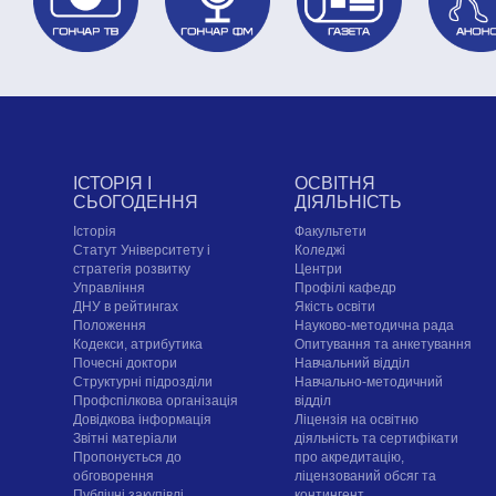
ІСТОРІЯ І
ОСВІТНЯ
СЬОГОДЕННЯ
ДІЯЛЬНІСТЬ
Історія
Факультети
Статут Університету і
Коледжі
стратегія розвитку
Центри
Управління
Профілі кафедр
ДНУ в рейтингах
Якість освіти
Положення
Науково-методична рада
Кодекси, атрибутика
Опитування та анкетування
Почесні доктори
Навчальний відділ
Структурні підрозділи
Навчально-методичний
Профспілкова організація
відділ
Довідкова інформація
Ліцензія на освітню
Звітні матеріали
діяльність та сертифікати
Пропонується до
про акредитацію,
обговорення
ліцензований обсяг та
Публічні закупівлі
контингент