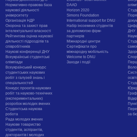
Нормативно-правова база
DAAD
олім
наукової діяльності
Horizon 2020
Студ
університету
Simons Foundation
Поря
Організація НДР
International support for DNU
докум
Охорона та захист прав
Набір іноземних студентів
Цифр
інтелектуальної власності
за допомогою фірм-
ДНУ
Рейтингова оцінка наукової
партнерів
Наук
діяльності підрозділів та
Міжнародні центри
Студ
співробітників
Сертифікати про
само
Наукові конференції ДНУ
міжнародну мобільність
Здор
Всеукраїнські студентські
Welcome to DNU
Спорт
олімпіади
Заходи і події
Перш
Всеукраїнський конкурс
Воло
студентських наукових
Сист
робіт з галузей знань і
осві
спеціальностей
Cтуд
Конкурс проєктів наукових
Юрид
робіт та науково-технічних
Граф
(експериментальних)
Відк
розробок молодих вчених
Пунк
Студентська наукова
Пере
робота
за б
Рада молодих вчених
Наукове товариство
студентів, аспірантів,
докторантів і молодих