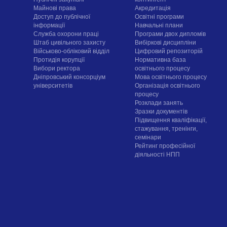
Майнові права
Акредитація
Доступ до публічної
Освітні програми
інформації
Навчальні плани
Служба охорони праці
Програми двох дипломів
Штаб цивільного захисту
Вибіркові дисципліни
Військово-обліковий відділ
Цифровий репозиторій
Протидія корупції
Нормативна база
Вибори ректора
освітнього процесу
Дніпровський консорціум
Мова освітнього процесу
університетів
Організація освітнього
процесу
Розклади занять
Зразки документів
Підвищення кваліфікації,
стажування, тренінги,
семінари
Рейтинг професійної
діяльності НПП