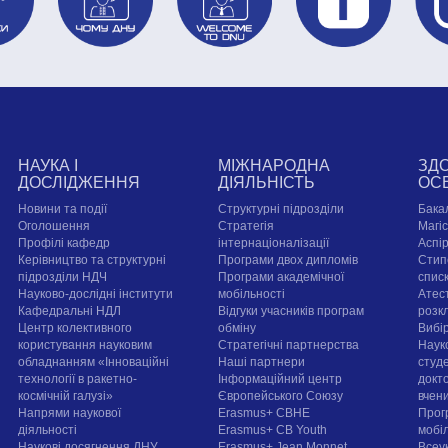
НАУКА І
МІЖНАРОДНА
ЗД
ДОСЛІДЖЕННЯ
ДІЯЛЬНІСТЬ
ОС
Новини та події
Структурні підрозділи
Бака
Оголошення
Стратегія
Магі
Профілі кафедр
інтернаціоналізації
Аспі
Керівництво та структурні
Програми двох дипломів
Стип
підрозділи НДЧ
Програми академічної
спис
Науково-дослідні інститути
мобільності
Атест
Кафедральні НДЛ
Відгуки учасників програм
розк
Центр колективного
обміну
Вибі
користування науковим
Стратегічні партнерства
Наук
обладнанням «Інноваційні
Наші партнери
студе
технології в ракетно-
Інформаційний центр
докт
космічній галузі»
Європейського Союзу
вчен
Напрями наукової
Erasmus+ CBHE
Прог
діяльності
Erasmus+ CB Youth
мобі
Наукові досягнення ДНУ
Erasmus+ Jean Monnet
Всеук