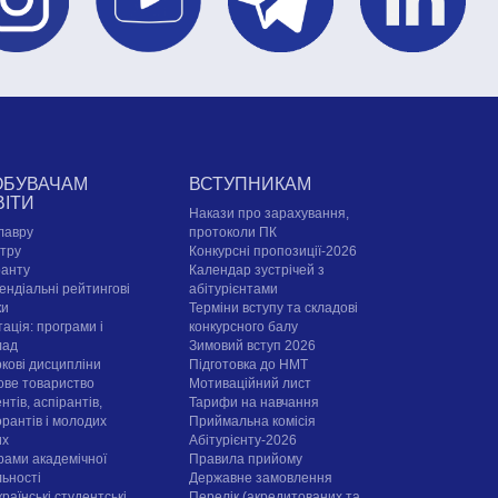
ОБУВАЧАМ
ВСТУПНИКАМ
ВІТИ
Накази про зарахування,
лавру
протоколи ПК
стру
Конкурсні пропозиції-2026
ранту
Календар зустрічей з
ендіальні рейтингові
абітурієнтами
ки
Терміни вступу та складові
ація: програми і
конкурсного балу
лад
Зимовий вступ 2026
ркові дисципліни
Підготовка до НМТ
ове товариство
Мотиваційний лист
нтів, аспірантів,
Тарифи на навчання
орантів і молодих
Приймальна комісія
их
Абітурієнту-2026
рами академічної
Правила прийому
льності
Державне замовлення
раїнські студентські
Перелік (акредитованих та