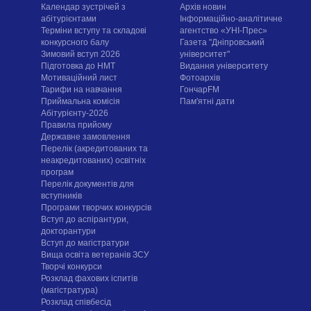
Календар зустрічей з
Архів новин
абітурієнтами
Інформаційно-аналітичне
Терміни вступу та складові
агентство «УНІ-Прес»
конкурсного балу
Газета "Дніпровський
Зимовий вступ 2026
університет"
Підготовка до НМТ
Видання університету
Мотиваційний лист
Фотоархів
Тарифи на навчання
ГончарFM
Приймальна комісія
Пам'ятні дати
Абітурієнту-2026
Правила прийому
Державне замовлення
Перелік (акредитованих та
неакредитованих) освітніх
програм
Перелік документів для
вступників
Програми творчих конкурсiв
Вступ до аспірантури,
докторантури
Вступ до магістратури
Вища освіта ветеранів ЗСУ
Творчі конкурси
Розклад фахових іспитів
(магістратура)
Розклад співбесід