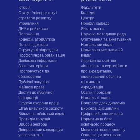
Історія
Факультети
Статут Університету і
Коледжі
стратегія розвитку
Центри
Управління
Профілі кафедр
ДНУ в рейтингах
Якість освіти
Положення
Науково-методична рада
Кодекси, атрибутика
Опитування та анкетування
Почесні доктори
Навчальний відділ
Структурні підрозділи
Навчально-методичний
Профспілкова організація
відділ
Довідкова інформація
Ліцензія на освітню
Звітні матеріали
діяльність та сертифікати
Пропонується до
про акредитацію,
обговорення
ліцензований обсяг та
Публічні закупівлі
контингент
Майнові права
Акредитація
Доступ до публічної
Освітні програми
інформації
Навчальні плани
Служба охорони праці
Програми двох дипломів
Штаб цивільного захисту
Вибіркові дисципліни
Військово-обліковий відділ
Цифровий репозиторій
Протидія корупції
Нормативна база
Вибори ректора
освітнього процесу
Дніпровський консорціум
Мова освітнього процесу
університетів
Організація освітнього