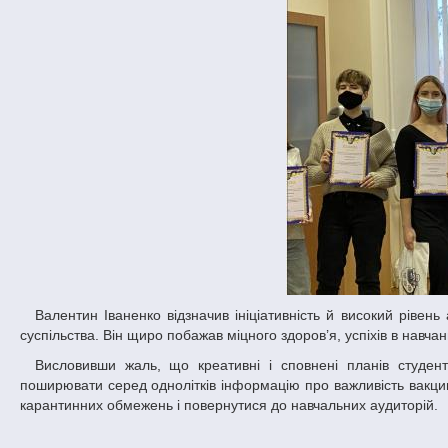
Валентин Іваненко відзначив ініціативність й високий рівень активності і культури студентства, яке є справжнім авангардом українського
суспільства. Він щиро побажав міцного здоров’я, успіхів в навчанні
Висловивши жаль, що креативні і сповнені планів студенти вимушені вчитися дистанційно, Валентин Васильович закликав молодь
поширювати серед однолітків інформацію про важливість вакцин
карантинних обмежень і повернутися до навчальних аудиторій.