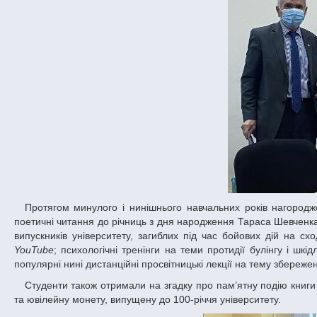
Протягом минулого і нинішнього навчальних років нагороджені студенти були задіяні у багатьох гуманітарних заходах. Це, зокрема, –
поетичні читання до річниць з дня народження Тараса Шевченка і
випускників університету, загиблих під час бойових дій на сх
YouTube
; психологічні тренінги на теми протидії булінгу і шк
популярні нині дистанційні просвітницькі лекції на тему збереже
Студенти також отримали на згадку про пам’ятну подію книги «А найбільша гордість університету – його люди» і «Університет поетичний»
та ювілейну монету, випущену до 100-річчя університету.