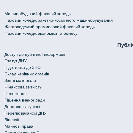
Машинобудівний фаховий коледж
Фаховий коледж ракетно-космічного машинобудування
Жовтоводський промисловий фаховий коледж
Фаховий коледж економіки та бізнесу
Публі
Доступ до публічної інформації
Статут ДНУ
Підготовка до ЗНО
Склад керівних органів
Звітні матеріали
Фінансова звітність
Положення
Рішення вченої ради
Державні закупівлі
Перелік вакансій ДНУ
Ліцензії
Майнові права
Протидія корупції