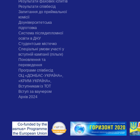
Результати фахових іспитів
Результати співбесід
Запитання до приймальної
комісії
Доуніверситетська
підготовка
Система післядипломної
освіти в ДНУ
Cтудентське містечко
Спеціальні умови участі у
вступній кампанії (пільги)
Поновлення та
переведення
Програми співбесід
ОЦ «ДОНБАС-УКРАЇНА»,
«КРИМ-УКРАЇНА»,
Вступникам із ТОТ
Вступ за ваучером
Архів 2024