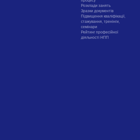
процесу
Розклади занять
Зразки документів
Підвищення кваліфікації,
стажування, тренінги,
семінари
Рейтинг професійної
діяльності НПП