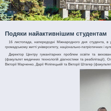
Подяки найактивнішим студентам
16 листопада, напередодні Міжнародного дня студента, в університеті відбулося нагородження студентів, які брали активну участь в
громадському житті університету, національно-патріотичних і кул
Директор Центру гуманітарних проблем освіти та виховання молоді, професор Валентин Іваненко вручив подяки Вадиму Вакалу
(факультет медичних технологій діагностики та реабілітації), О
Вікторії Марченко, Дарії Філіпецькій та Вікторії Штагер (факультет