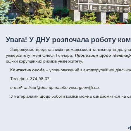
Увага! У ДНУ розпочала роботу комі
Запрошуємо представників громадськості та експертів долучитися до оцінки корупційних ризиків у діяльності Дніпровського національного
університету імені Олеся Гончара.
Пропозиції щодо ідентифі
оцінки корупційних ризиків університету.
Контактна особа
– уповноважений з антикорупційної діяльнос
Телефон: 374-98-37;
e-mail: anticor@dnu.dp.ua або vpsergeev@i.ua
.
З матеріалами щодо роботи комісії можна ознайомитися на са