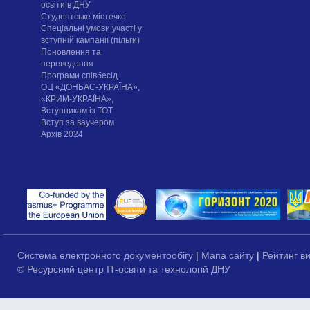
освіти в ДНУ
Cтудентське містечко
Спеціальні умови участі у
вступній кампанії (пільги)
Поновлення та
переведення
Програми співбесід
ОЦ «ДОНБАС-УКРАЇНА»,
«КРИМ-УКРАЇНА»,
Вступникам із ТОТ
Вступ за ваучером
Архів 2024
Система електронного документообігу
|
Мапа сайту
|
Рейтинг в
© Ресурсний центр IT-освіти та технологій ДНУ