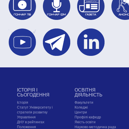
ІСТОРІЯ І
ОСВІТНЯ
СЬОГОДЕННЯ
ДІЯЛЬНІСТЬ
Історія
Факультети
Статут Університету і
Коледжі
стратегія розвитку
Центри
Управління
Профілі кафедр
ДНУ в рейтингах
Якість освіти
Положення
Науково-методична рада