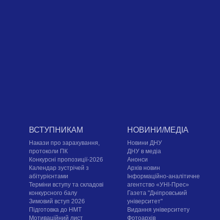
ВСТУПНИКАМ
НОВИНИ/МЕДІА
Накази про зарахування,
Новини ДНУ
протоколи ПК
ДНУ в медіа
Конкурсні пропозиції-2026
Анонси
Календар зустрічей з
Архів новин
абітурієнтами
Інформаційно-аналітичне
Терміни вступу та складові
агентство «УНІ-Прес»
конкурсного балу
Газета "Дніпровський
Зимовий вступ 2026
університет"
Підготовка до НМТ
Видання університету
Мотиваційний лист
Фотоархів