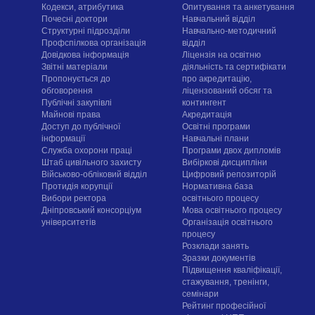
Кодекси, атрибутика
Опитування та анкетування
Почесні доктори
Навчальний відділ
Структурні підрозділи
Навчально-методичний
Профспілкова організація
відділ
Довідкова інформація
Ліцензія на освітню
Звітні матеріали
діяльність та сертифікати
Пропонується до
про акредитацію,
обговорення
ліцензований обсяг та
Публічні закупівлі
контингент
Майнові права
Акредитація
Доступ до публічної
Освітні програми
інформації
Навчальні плани
Служба охорони праці
Програми двох дипломів
Штаб цивільного захисту
Вибіркові дисципліни
Військово-обліковий відділ
Цифровий репозиторій
Протидія корупції
Нормативна база
Вибори ректора
освітнього процесу
Дніпровський консорціум
Мова освітнього процесу
університетів
Організація освітнього
процесу
Розклади занять
Зразки документів
Підвищення кваліфікації,
стажування, тренінги,
семінари
Рейтинг професійної