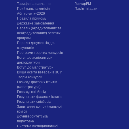
Тарифи на навчання
ГончарFM
Приймальна комісія
Пам'ятні дати
Абітурієнту-2026
Правила прийому
Державне замовлення
Перелік (акредитованих та
неакредитованих) освітніх
програм
Перелік документів для
вступників
Програми творчих конкурсiв
Вступ до аспірантури,
докторантури
Вступ до магістратури
Вища освіта ветеранів ЗСУ
Творчі конкурси
Розклад фахових іспитів
(магістратура)
Розклад співбесід
Результати фахових іспитів
Результати співбесід
Запитання до приймальної
комісії
Доуніверситетська
підготовка
Система післядипломної