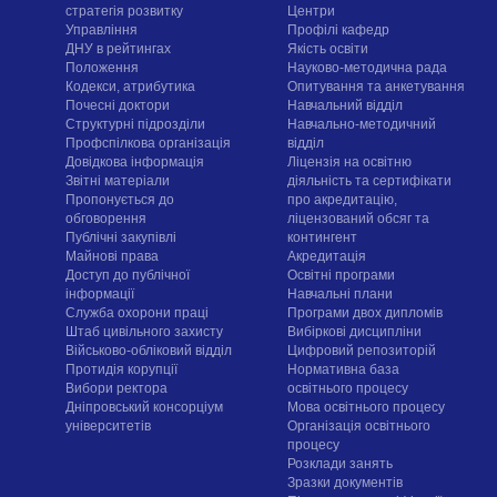
стратегія розвитку
Центри
Управління
Профілі кафедр
ДНУ в рейтингах
Якість освіти
Положення
Науково-методична рада
Кодекси, атрибутика
Опитування та анкетування
Почесні доктори
Навчальний відділ
Структурні підрозділи
Навчально-методичний
Профспілкова організація
відділ
Довідкова інформація
Ліцензія на освітню
Звітні матеріали
діяльність та сертифікати
Пропонується до
про акредитацію,
обговорення
ліцензований обсяг та
Публічні закупівлі
контингент
Майнові права
Акредитація
Доступ до публічної
Освітні програми
інформації
Навчальні плани
Служба охорони праці
Програми двох дипломів
Штаб цивільного захисту
Вибіркові дисципліни
Військово-обліковий відділ
Цифровий репозиторій
Протидія корупції
Нормативна база
Вибори ректора
освітнього процесу
Дніпровський консорціум
Мова освітнього процесу
університетів
Організація освітнього
процесу
Розклади занять
Зразки документів