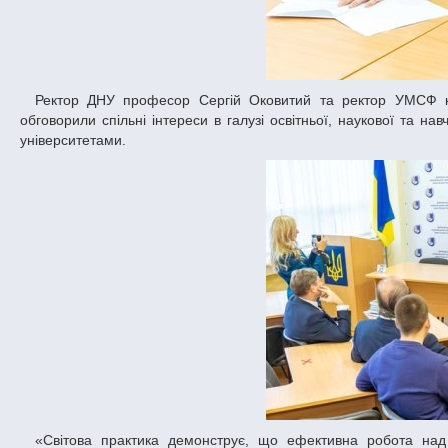
Ректор ДНУ професор Сергій Оковитий та ректор УМСФ кандидат юридичних наук, доцент Дмитро Олександрович Бочаров учора
обговорили спільні інтереси в галузі освітньої, наукової та н
університетами.
«Світова практика демонструє, що ефективна робота над масштабними проєктами можлива лише за кооперації кількох потужних