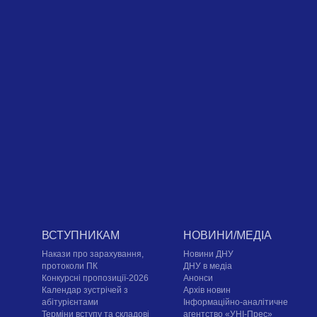
ВСТУПНИКАМ
НОВИНИ/МЕДІА
Накази про зарахування,
Новини ДНУ
протоколи ПК
ДНУ в медіа
Конкурсні пропозиції-2026
Анонси
Календар зустрічей з
Архів новин
абітурієнтами
Інформаційно-аналітичне
Терміни вступу та складові
агентство «УНІ-Прес»