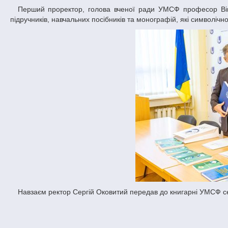
Перший проректор, голова вченої ради УМСФ професор Віктор Ченцов як перший крок до реалізації угод презентував колегам низку
підручників, навчальних посібників та монографій, які символічн
Навзаєм ректор Сергій Оковитий передав до книгарні УМСФ с