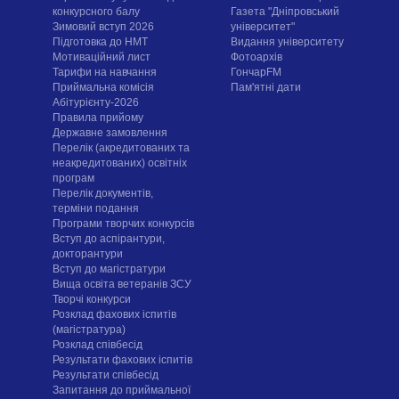
конкурсного балу
Газета "Дніпровський
Зимовий вступ 2026
університет"
Підготовка до НМТ
Видання університету
Мотиваційний лист
Фотоархів
Тарифи на навчання
ГончарFM
Приймальна комісія
Пам'ятні дати
Абітурієнту-2026
Правила прийому
Державне замовлення
Перелік (акредитованих та
неакредитованих) освітніх
програм
Перелік документів,
терміни подання
Програми творчих конкурсiв
Вступ до аспірантури,
докторантури
Вступ до магістратури
Вища освіта ветеранів ЗСУ
Творчі конкурси
Розклад фахових іспитів
(магістратура)
Розклад співбесід
Результати фахових іспитів
Результати співбесід
Запитання до приймальної