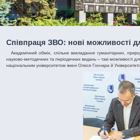
Співпраця ЗВО: нові можливості дл
Академічний обмін, спільне викладання гуманітарних, природничих, технічних та соціально-економічних дисциплін, розширення вибору
науково-методичних та періодичних видань – такі можливості дл
національним університетом імені Олеся Гончара й Університетом