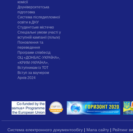
комісії
Доуніверситетська
підготовка
Система післядипломної
освіти в ДНУ
Cтудентське містечко
Спеціальні умови участі у
вступній кампанії (пільги)
Поновлення та
переведення
Програми співбесід
ОЦ «ДОНБАС-УКРАЇНА»,
«КРИМ-УКРАЇНА»,
Вступникам із ТОТ
Вступ за ваучером
Архів 2024
Система електронного документообігу
|
Мапа сайту
|
Рейтинг в