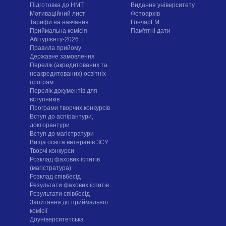
Підготовка до НМТ
Видання університету
Мотиваційний лист
Фотоархів
Тарифи на навчання
ГончарFM
Приймальна комісія
Пам'ятні дати
Абітурієнту-2026
Правила прийому
Державне замовлення
Перелік (акредитованих та
неакредитованих) освітніх
програм
Перелік документів для
вступників
Програми творчих конкурсiв
Вступ до аспірантури,
докторантури
Вступ до магістратури
Вища освіта ветеранів ЗСУ
Творчі конкурси
Розклад фахових іспитів
(магістратура)
Розклад співбесід
Результати фахових іспитів
Результати співбесід
Запитання до приймальної
комісії
Доуніверситетська