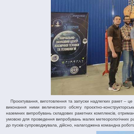
Проєктування, виготовлення та запуски надлегких ракет – це колосальна праця всіх учасників проєкту «Студентська ракета». Йдеться про
виконання ними величезного обсягу проєктно-конструкторськ
наземних випробувань складових ракетних комплексів, отриманн
умовою для проведення випробувань малих метеорологічних раке
до пусків супроводжувала, дійсно, налагоджена командна робота