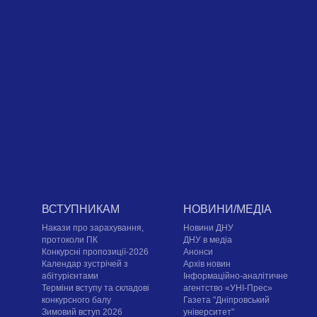
ВСТУПНИКАМ
НОВИНИ/МЕДІА
Накази про зарахування,
Новини ДНУ
протоколи ПК
ДНУ в медіа
Конкурсні пропозиції-2026
Анонси
Календар зустрічей з
Архів новин
абітурієнтами
Інформаційно-аналітичне
Терміни вступу та складові
агентство «УНІ-Прес»
конкурсного балу
Газета "Дніпровський
Зимовий вступ 2026
університет"