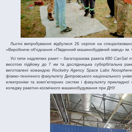
Льотні випробування відбулися 26 серпня на спеціалізованому полігоні Павлоградського механічного заводу Державного підприємства
«Виробниче об'єднання «Південний машинобудівний завод» ім.
Усі типи надлегких ракет – багаторазова ракета
К80 CanSat 
висотою підйому до 7 км та дослідницька суборбітальна ра
виготовлені командою
Rocketry Agency Space Labs Noosphere
фізико-технічного факультету Дніпровського національного унів
електроніки та комп'ютерних систем і факультету прикладної 
коледжу ракетно-космічного машинобудування при ДНУ.