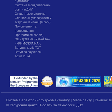
підготовка
Система післядипломної
освіти в ДНУ
Cтудентське містечко
Спеціальні умови участі у
вступній кампанії (пільги)
Поновлення та
переведення
Програми співбесід
ОЦ «ДОНБАС-УКРАЇНА»,
«КРИМ-УКРАЇНА»,
Вступникам із ТОТ
Вступ за ваучером
Архів 2024
Система електронного документообігу
|
Мапа сайту
|
Рейтинг в
© Ресурсний центр IT-освіти та технологій ДНУ