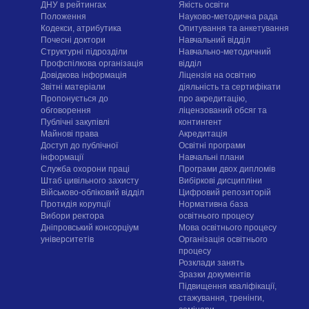
ДНУ в рейтингах
Якість освіти
Положення
Науково-методична рада
Кодекси, атрибутика
Опитування та анкетування
Почесні доктори
Навчальний відділ
Структурні підрозділи
Навчально-методичний
Профспілкова організація
відділ
Довідкова інформація
Ліцензія на освітню
Звітні матеріали
діяльність та сертифікати
Пропонується до
про акредитацію,
обговорення
ліцензований обсяг та
Публічні закупівлі
контингент
Майнові права
Акредитація
Доступ до публічної
Освітні програми
інформації
Навчальні плани
Служба охорони праці
Програми двох дипломів
Штаб цивільного захисту
Вибіркові дисципліни
Військово-обліковий відділ
Цифровий репозиторій
Протидія корупції
Нормативна база
Вибори ректора
освітнього процесу
Дніпровський консорціум
Мова освітнього процесу
університетів
Організація освітнього
процесу
Розклади занять
Зразки документів
Підвищення кваліфікації,
стажування, тренінги,