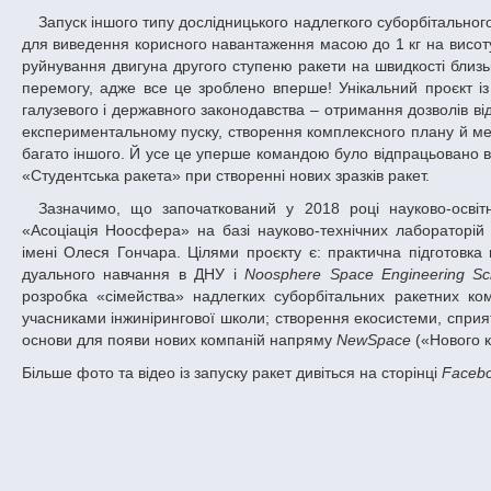
Запуск іншого типу дослідницького надлегкого суборбітальн
для виведення корисного навантаження масою до 1 кг на висоту 
руйнування двигуна другого ступеню ракети на швидкості близь
перемогу, адже все це зроблено вперше! Унікальний проєкт і
галузевого і державного законодавства – отримання дозволів ві
експериментальному пуску, створення комплексного плану й ме
багато іншого. Й усе це уперше командою було відпрацьовано 
«Студентська ракета» при створенні нових зразків ракет.
Зазначимо, що започаткований у 2018 році науково-освітній проєкт «Студентська ракета» реалізується за всебічної підтримки ГО
«Асоціація Ноосфера» на базі науково-технічних лабораторі
імені Олеся Гончара. Цілями проєкту є: практична підготовка в
дуального навчання в ДНУ і
Noosphere Space Engineering Sc
розробка «сімейства» надлегких суборбітальних ракетних ко
учасниками інжинірингової школи; створення екосистеми, сприят
основи для появи нових компаній напряму
NewSpace
(«Нового к
Більше фото та відео із запуску ракет дивіться на сторінці
Faceb