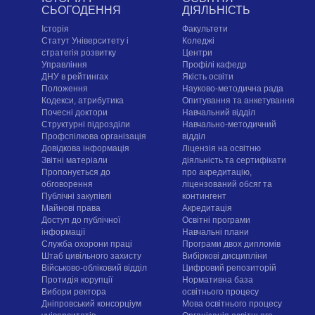
СЬОГОДЕННЯ
ДІЯЛЬНІСТЬ
Історія
Факультети
Статут Університету і
Коледжі
стратегія розвитку
Центри
Управління
Профілі кафедр
ДНУ в рейтингах
Якість освіти
Положення
Науково-методична рада
Кодекси, атрибутика
Опитування та анкетування
Почесні доктори
Навчальний відділ
Структурні підрозділи
Навчально-методичний
Профспілкова організація
відділ
Довідкова інформація
Ліцензія на освітню
Звітні матеріали
діяльність та сертифікати
Пропонується до
про акредитацію,
обговорення
ліцензований обсяг та
Публічні закупівлі
контингент
Майнові права
Акредитація
Доступ до публічної
Освітні програми
інформації
Навчальні плани
Служба охорони праці
Програми двох дипломів
Штаб цивільного захисту
Вибіркові дисципліни
Військово-обліковий відділ
Цифровий репозиторій
Протидія корупції
Нормативна база
Вибори ректора
освітнього процесу
Дніпровський консорціум
Мова освітнього процесу