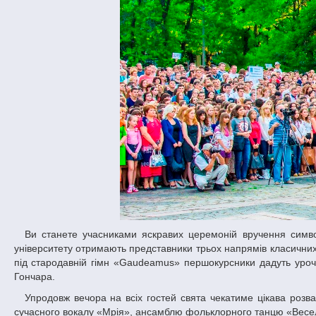
Ви станете учасниками яскравих церемоній вручення символічного студентського квитка та залікової книжки. Хліб-сіль на входини до
університету отримають представники трьох напрямів класичних 
під стародавній гімн «Gaudeamus» першокурсники дадуть урочи
Гончара.
Упродовж вечора на всіх гостей свята чекатиме цікава розважальна програма від творчих колективів Палацу студентів – народної студії
сучасного вокалу «Мрія», ансамблю фольклорного танцю «Веселк