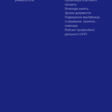
університетів
Організація освітнього
процесу
Розклади занять
Зразки документів
Підвищення кваліфікації,
стажування, тренінги,
семінари
Рейтинг професійної
діяльності НПП