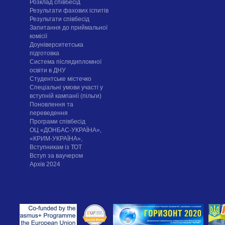
Розклад співбесід
Результати фахових іспитів
Результати співбесід
Запитання до приймальної
комісії
Доуніверситетська
підготовка
Система післядипломної
освіти в ДНУ
Cтудентське містечко
Спеціальні умови участі у
вступній кампанії (пільги)
Поновлення та
переведення
Програми співбесід
ОЦ «ДОНБАС-УКРАЇНА»,
«КРИМ-УКРАЇНА»,
Вступникам із ТОТ
Вступ за ваучером
Архів 2024