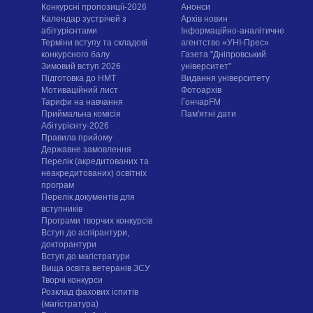
Конкурсні пропозиції-2026
Анонси
Календар зустрічей з
Архів новин
абітурієнтами
Інформаційно-аналітичне
Терміни вступу та складові
агентство «УНІ-Прес»
конкурсного балу
Газета "Дніпровський
Зимовий вступ 2026
університет"
Підготовка до НМТ
Видання університету
Мотиваційний лист
Фотоархів
Тарифи на навчання
ГончарFM
Приймальна комісія
Пам'ятні дати
Абітурієнту-2026
Правила прийому
Державне замовлення
Перелік (акредитованих та
неакредитованих) освітніх
програм
Перелік документів для
вступників
Програми творчих конкурсiв
Вступ до аспірантури,
докторантури
Вступ до магістратури
Вища освіта ветеранів ЗСУ
Творчі конкурси
Розклад фахових іспитів
(магістратура)