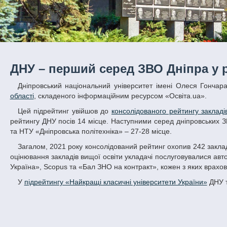
ДНУ – перший серед ЗВО Дніпра у р
Дніпровський національний університет імені Олеся Гонча
області
, складеного інформаційним ресурсом «Освіта.ua».
Цей підрейтинг увійшов до
консолідованого рейтингу закладі
рейтингу ДНУ посів 14 місце. Наступними серед дніпровських З
та НТУ «Дніпровська політехніка» – 27-28 місце.
Загалом, 2021 року консолідований рейтинг охопив 242 заклади вищої освіти країни, що здійснюють підготовку бакалаврів та магістрів. Для
оцінювання закладів вищої освіти укладачі послуговувалися авт
Україна», Scopus та «Бал ЗНО на контракт», кожен з яких враховує
У
підрейтингу «Найкращі класичні університети України»
ДНУ т