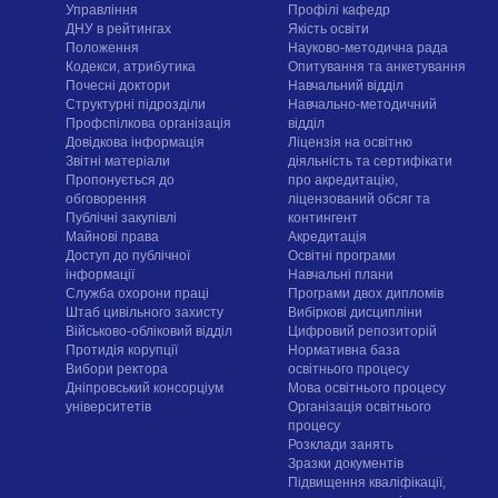
Управління
Профілі кафедр
ДНУ в рейтингах
Якість освіти
Положення
Науково-методична рада
Кодекси, атрибутика
Опитування та анкетування
Почесні доктори
Навчальний відділ
Структурні підрозділи
Навчально-методичний
Профспілкова організація
відділ
Довідкова інформація
Ліцензія на освітню
Звітні матеріали
діяльність та сертифікати
Пропонується до
про акредитацію,
обговорення
ліцензований обсяг та
Публічні закупівлі
контингент
Майнові права
Акредитація
Доступ до публічної
Освітні програми
інформації
Навчальні плани
Служба охорони праці
Програми двох дипломів
Штаб цивільного захисту
Вибіркові дисципліни
Військово-обліковий відділ
Цифровий репозиторій
Протидія корупції
Нормативна база
Вибори ректора
освітнього процесу
Дніпровський консорціум
Мова освітнього процесу
університетів
Організація освітнього
процесу
Розклади занять
Зразки документів
Підвищення кваліфікації,