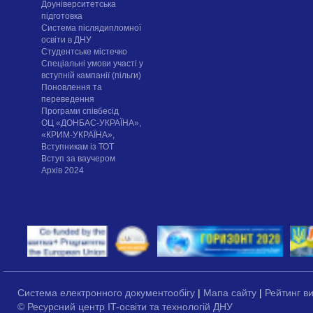
Доуніверситетська
підготовка
Система післядипломної
освіти в ДНУ
Cтудентське містечко
Спеціальні умови участі у
вступній кампанії (пільги)
Поновлення та
переведення
Програми співбесід
ОЦ «ДОНБАС-УКРАЇНА»,
«КРИМ-УКРАЇНА»,
Вступникам із ТОТ
Вступ за ваучером
Архів 2024
Система електронного документообігу
|
Мапа сайту
|
Рейтинг в
© Ресурсний центр IT-освіти та технологій ДНУ