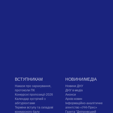
ВСТУПНИКАМ
НОВИНИ/МЕДІА
Накази про зарахування,
Новини ДНУ
протоколи ПК
ДНУ в медіа
Конкурсні пропозиції-2026
Анонси
Календар зустрічей з
Архів новин
абітурієнтами
Інформаційно-аналітичне
Терміни вступу та складові
агентство «УНІ-Прес»
конкурсного балу
Газета "Дніпровський