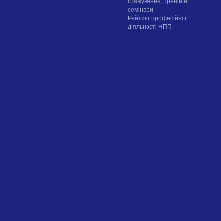
стажування, тренінги,
семінари
Рейтинг професійної
діяльності НПП