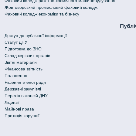
Фаховий коледж ракетно-космічного машинобудування
Жовтоводський промисловий фаховий коледж
Фаховий коледж економіки та бізнесу
Публі
Доступ до публічної інформації
Статут ДНУ
Підготовка до ЗНО
Склад керівних органів
Звітні матеріали
Фінансова звітність
Положення
Рішення вченої ради
Державні закупівлі
Перелік вакансій ДНУ
Ліцензії
Майнові права
Протидія корупції