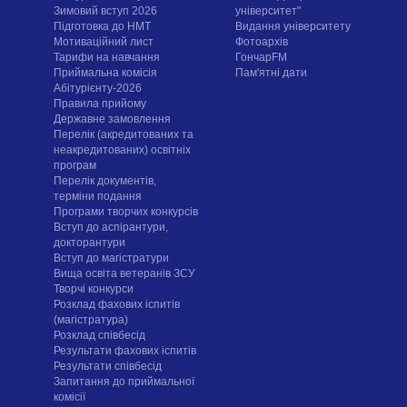
Зимовий вступ 2026
університет"
Підготовка до НМТ
Видання університету
Мотиваційний лист
Фотоархів
Тарифи на навчання
ГончарFM
Приймальна комісія
Пам'ятні дати
Абітурієнту-2026
Правила прийому
Державне замовлення
Перелік (акредитованих та
неакредитованих) освітніх
програм
Перелік документів,
терміни подання
Програми творчих конкурсiв
Вступ до аспірантури,
докторантури
Вступ до магістратури
Вища освіта ветеранів ЗСУ
Творчі конкурси
Розклад фахових іспитів
(магістратура)
Розклад співбесід
Результати фахових іспитів
Результати співбесід
Запитання до приймальної
комісії