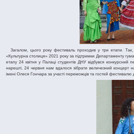
Загалом, цього року фестиваль проходив у три етапи. Так, 20 травня фестиваль став одним з переможців конкурсу творчих проєктів
«Культурна столиця» 2021 року за підтримки Департаменту гумані
етапу 24 квітня у Палаці студентів ДНУ відбувся конкурсний п
нарешті, 24 червня нам вдалося зібрати величезний концерт н
імені Олеся Гончара за участі переможців та гостей фестивалю дл