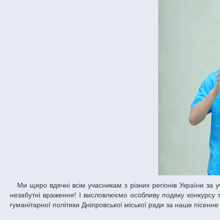
Ми щиро вдячні всім учасникам з різних регіонів України за участь у нашому фестивалі. Дякуємо усім причетним до цієї яскравої події за
незабутні враження! І висловлюємо особливу подяку конкурсу 
гуманітарної політики Дніпровської міської ради за наше пісенне