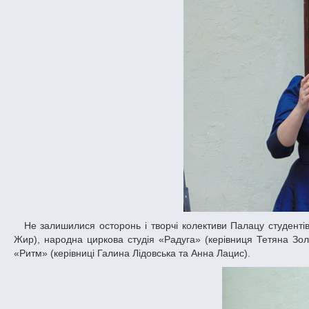
Не залишилися осторонь і творчі колективи Палацу студентів ДНУ: народний ансамбль фольклорного танцю «Веселка» (керівник Сергій
Жир), народна циркова студія «Радуга» (керівниця Тетяна Зол
«Ритм» (керівниці Галина Лідовська та Анна Лацис).