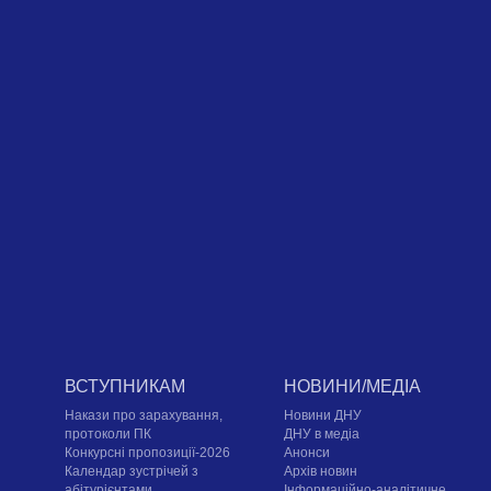
ВСТУПНИКАМ
НОВИНИ/МЕДІА
Накази про зарахування,
Новини ДНУ
протоколи ПК
ДНУ в медіа
Конкурсні пропозиції-2026
Анонси
Календар зустрічей з
Архів новин
абітурієнтами
Інформаційно-аналітичне