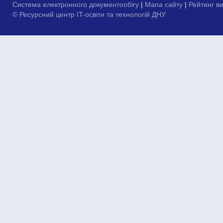
Система електронного документообігу
|
Мапа сайту
|
Рейтинг в
© Ресурсний центр IT-освіти та технологій ДНУ