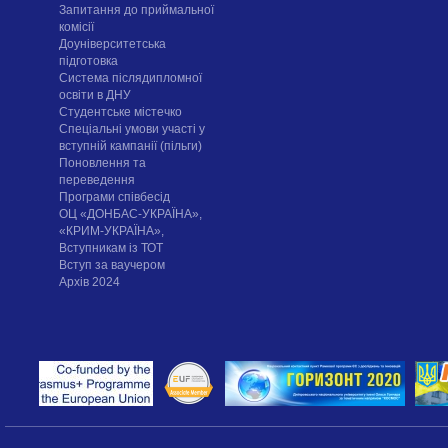
Запитання до приймальної
комісії
Доуніверситетська
підготовка
Система післядипломної
освіти в ДНУ
Cтудентське містечко
Спеціальні умови участі у
вступній кампанії (пільги)
Поновлення та
переведення
Програми співбесід
ОЦ «ДОНБАС-УКРАЇНА»,
«КРИМ-УКРАЇНА»,
Вступникам із ТОТ
Вступ за ваучером
Архів 2024