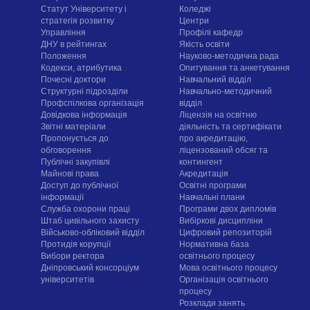
Статут Університету і
Коледжі
стратегія розвитку
Центри
Управління
Профілі кафедр
ДНУ в рейтингах
Якість освіти
Положення
Науково-методична рада
Кодекси, атрибутика
Опитування та анкетування
Почесні доктори
Навчальний відділ
Структурні підрозділи
Навчально-методичний
Профспілкова організація
відділ
Довідкова інформація
Ліцензія на освітню
Звітні матеріали
діяльність та сертифікати
Пропонується до
про акредитацію,
обговорення
ліцензований обсяг та
Публічні закупівлі
контингент
Майнові права
Акредитація
Доступ до публічної
Освітні програми
інформації
Навчальні плани
Служба охорони праці
Програми двох дипломів
Штаб цивільного захисту
Вибіркові дисципліни
Військово-обліковий відділ
Цифровий репозиторій
Протидія корупції
Нормативна база
Вибори ректора
освітнього процесу
Дніпровський консорціум
Мова освітнього процесу
університетів
Організація освітнього
процесу
Розклади занять