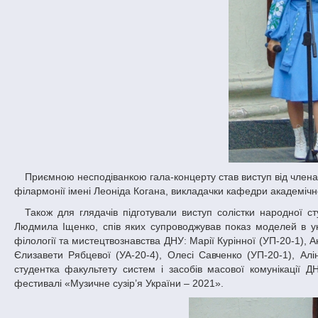
Приємною несподіванкою гала-концерту став виступ від члена журі фестивалю – Катерини Миколайко, солістки Дніпропетровської обласної
філармонії імені Леоніда Когана, викладачки кафедри академічног
Також для глядачів підготували виступ солістки народної студії сучасного вокалу «Мрія» Палацу студентів ДНУ Світлана Пархомук та
Людмила Іщенко, спів яких супроводжував показ моделей в укр
філології та мистецтвознавства ДНУ: Марії Курінної (УП-20-1), Ана
Єлизавети Рябцевої (УА-20-4), Олесі Савченко (УП-20-1), Алі
студентка факультету систем і засобів масової комунікації
фестивалі «Музичне сузір’я України – 2021».