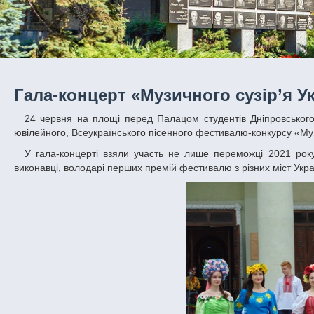
Гала-концерт «Музичного сузір’я Ук
24 червня на площі перед Палацом студентів Дніпровського національного університету імені Олеся Гончара відбувся гала-концерт V,
ювілейного, Всеукраїнського пісенного фестивалю-конкурсу «Муз
У гала-концерті взяли участь не лише переможці 2021 року, а й лауреати минулих років. До Палацу студентів завітали колективи та
виконавці, володарі перших премій фестивалю з різних міст Укра