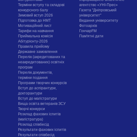
Терміни вступу та складові
агентство «УНІ-Прес»
конкурсного балу
Газета "Дніпровський
Зимовий вступ 2026
університет"
Підготовка до НМТ
Видання університету
Мотиваційний лист
Фотоархів
Тарифи на навчання
ГончарFM
Приймальна комісія
Пам'ятні дати
Абітурієнту-2026
Правила прийому
Державне замовлення
Перелік (акредитованих та
неакредитованих) освітніх
програм
Перелік документів,
терміни подання
Програми творчих конкурсiв
Вступ до аспірантури,
докторантури
Вступ до магістратури
Вища освіта ветеранів ЗСУ
Творчі конкурси
Розклад фахових іспитів
(магістратура)
Розклад співбесід
Результати фахових іспитів
Результати співбесід