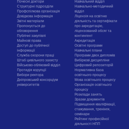
Почесні доктори
Навчальний відділ
Структурні підрозділи
Навчально-методичний
Профспілкова організація
відділ
Довідкова інформація
Ліцензія на освітню
Звітні матеріали
діяльність та сертифікати
Пропонується до
про акредитацію,
обговорення
ліцензований обсяг та
Публічні закупівлі
контингент
Майнові права
Акредитація
Доступ до публічної
Освітні програми
інформації
Навчальні плани
Служба охорони праці
Програми двох дипломів
Штаб цивільного захисту
Вибіркові дисципліни
Військово-обліковий відділ
Цифровий репозиторій
Протидія корупції
Нормативна база
Вибори ректора
освітнього процесу
Дніпровський консорціум
Мова освітнього процесу
університетів
Організація освітнього
процесу
Розклади занять
Зразки документів
Підвищення кваліфікації,
стажування, тренінги,
семінари
Рейтинг професійної
діяльності НПП