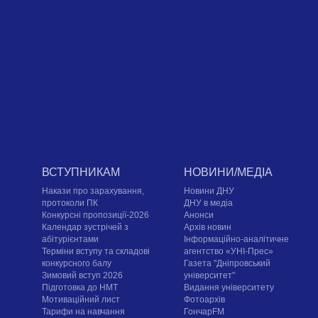
ВСТУПНИКАМ
НОВИНИ/МЕДІА
Накази про зарахування,
Новини ДНУ
протоколи ПК
ДНУ в медіа
Конкурсні пропозиції-2026
Анонси
Календар зустрічей з
Архів новин
абітурієнтами
Інформаційно-аналітичне
Терміни вступу та складові
агентство «УНІ-Прес»
конкурсного балу
Газета "Дніпровський
Зимовий вступ 2026
університет"
Підготовка до НМТ
Видання університету
Мотиваційний лист
Фотоархів
Тарифи на навчання
ГончарFM