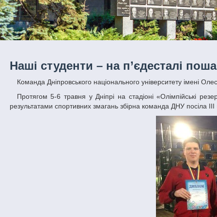
Наші студенти – на п’єдесталі поша
Команда Дніпровського національного університету імені Оле
Протягом 5-6 травня у Дніпрі на стадіоні «Олімпійські резерви» проходила обласна Універсіада серед ЗВО ІІІ-IV рівня акредитації. За
результатами спортивних змагань збірна команда ДНУ посіла III м