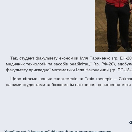
Так, студент факультету економіки Ілля Тараненко (гр. ЕН-20-1) посів І місце з бігу на 2000 м з/п; Марiя Єланська, студентка факультету
медичних технологій та засобів реабілітації (гр. РФ-20), здобул
факультету прикладної математики Iлля Наконечний (гр. ПС-18-2)
Щиро вітаємо наших спортсменів та їхніх тренерів – Світлану Черевко та Анжелу Плошинську із помітною перемогою. Ми пишаємося
нашими студентами та бажаємо їм натхнення, досягнення мети й
Української й іноземної філології та мистецтвознавства