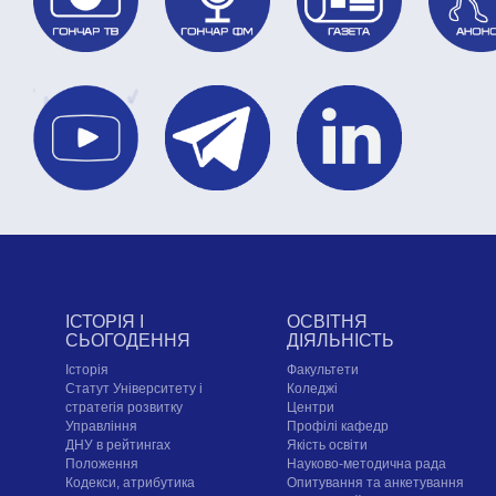
ІСТОРІЯ І
ОСВІТНЯ
СЬОГОДЕННЯ
ДІЯЛЬНІСТЬ
Історія
Факультети
Статут Університету і
Коледжі
стратегія розвитку
Центри
Управління
Профілі кафедр
ДНУ в рейтингах
Якість освіти
Положення
Науково-методична рада
Кодекси, атрибутика
Опитування та анкетування