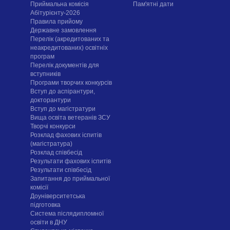
Приймальна комісія
Пам'ятні дати
Абітурієнту-2026
Правила прийому
Державне замовлення
Перелік (акредитованих та
неакредитованих) освітніх
програм
Перелік документів для
вступників
Програми творчих конкурсiв
Вступ до аспірантури,
докторантури
Вступ до магістратури
Вища освіта ветеранів ЗСУ
Творчі конкурси
Розклад фахових іспитів
(магістратура)
Розклад співбесід
Результати фахових іспитів
Результати співбесід
Запитання до приймальної
комісії
Доуніверситетська
підготовка
Система післядипломної
освіти в ДНУ