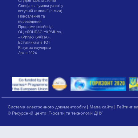
Cтудентське містечко
Спеціальні умови участі у
вступній кампанії (пільги)
Поновлення та
переведення
Програми співбесід
ОЦ «ДОНБАС-УКРАЇНА»,
«КРИМ-УКРАЇНА»,
Вступникам із ТОТ
Вступ за ваучером
Архів 2024
Система електронного документообігу
|
Мапа сайту
|
Рейтинг в
© Ресурсний центр IT-освіти та технологій ДНУ