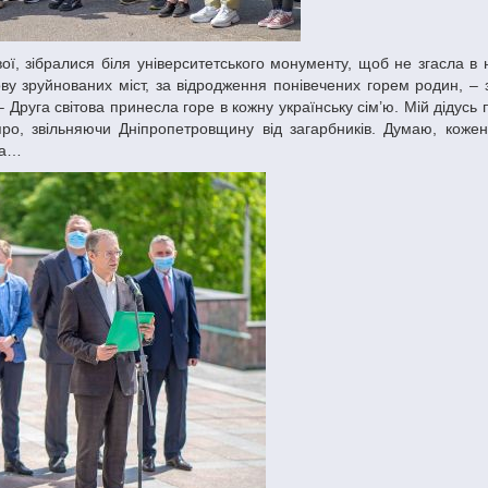
ову зруйнованих міст, за відродження понівечених горем родин, – 
– Друга світова принесла горе в кожну українську сім’ю. Мій дідус
про, звільняючи Дніпропетровщину від загарбників. Думаю, коже
на…