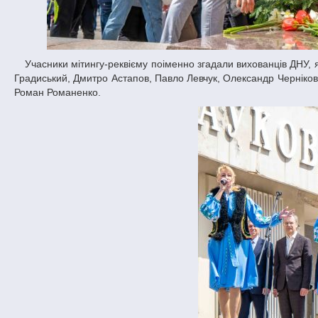
Учасники мітингу-реквієму поіменно згадали вихованців ДНУ, які віддали свої життя у бойових діях на сході України: Роман Карась, Володимир
Градиський, Дмитро Астапов, Павло Левчук, Олександр Черніков
Роман Романенко.