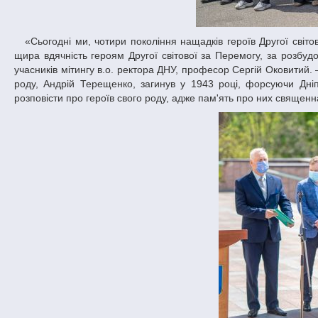
«Сьогодні ми, чотири покоління нащадків героїв Другої світової, зібралися біля університетського монументу, щоб не згасла в наших душах
щира вдячність героям Другої світової за Перемогу, за розбуд
учасників мітингу в.о. ректора ДНУ, професор Сергій Оковитий. 
роду, Андрій Терещенко, загинув у 1943 році, форсуючи Дні
розповісти про героїв свого роду, адже пам'ять про них священ