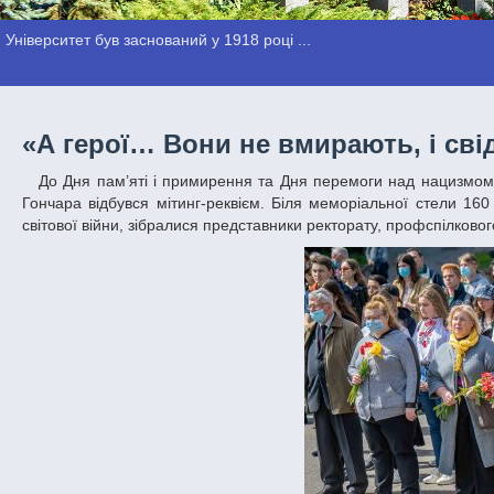
Університет був заснований у 1918 році ...
«А герої… Вони не вмирають, і св
До Дня пам’яті і примирення та Дня перемоги над нацизмом у Другій світовій війні в Дніпровському національному університеті імені Олеся
Гончара відбувся мітинг-реквієм. Біля меморіальної стели 160 
світової війни, зібралися представники ректорату, профспілкового