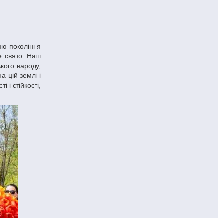
ке свято. Наш
кого народу,
а цій землі і
 і стійкості,