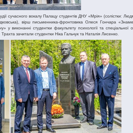
удковська), вірш письменника-фронтовика Олеся Гончара «Знам
» у виконанні студентки факультету психології та спеціальної ос
 Трахта зачитали студентки Ніка Гальчук та Наталія Лисенко.