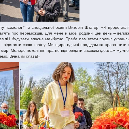
е пам'ять про переможців. Для мене й моєї родини цей день – вели
емлі і будувати власне майбутнє. Треба пам’ятати подвиг українсь
і відстояти свою країну. Ми щиро вдячні прадідам за право жити н
 мир. Молоде покоління прагне відповідати високим ідеалам мужності
демо. Вічна їм слава!»