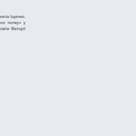
ено полку» у
віти Вікторії