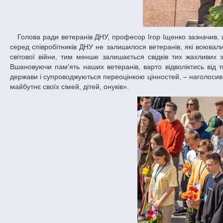
Голова ради ветеранів ДНУ, професор Ігор Іщенко зазначив, що рада ветеранів університету щороку уточнює списки, й на сьогодні, на жаль,
серед співробітників ДНУ не залишилося ветеранів, які воювал
світової війни, тим менше залишається свідків тих жахливих
Вшановуючи пам'ять наших ветеранів, варто відволіктись від т
держави і супроводжуються переоцінкою цінностей, – наголосив
майбутнє своїх сімей, дітей, онуків».