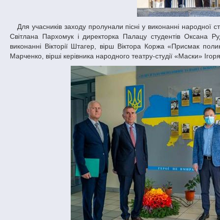
Для учасників заходу пролунали пісні у виконанні народної студії сучасного вокалу Палацу студентів ДНУ «Мрія» (солістки: Людмила Іщенко,
Світлана Пархомук і директорка Палацу студентів Оксана Р
виконанні Вікторії Штагер, вірш Віктора Коржа «Присмак полину
Марченко, вірші керівника народного театру-студії «Маски» Ігоря