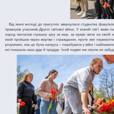
Від імені молоді до присутніх звернулася студентка факультету психології та спеціальної освіти Вікторія Штагер: «Я представляю покоління
правнуків учасників Другої світової війни. У кожній сім’ї жив
народ заплатив страшну ціну за мир, за право жити на своїй з
який пройшов через жертви і страждання, проте зміг перемогти 
розуміємо, яка це була напруга – перебувати у війні і наближати
які показали наші діди й прадіди. Їхній подвиг ми ніколи не забу