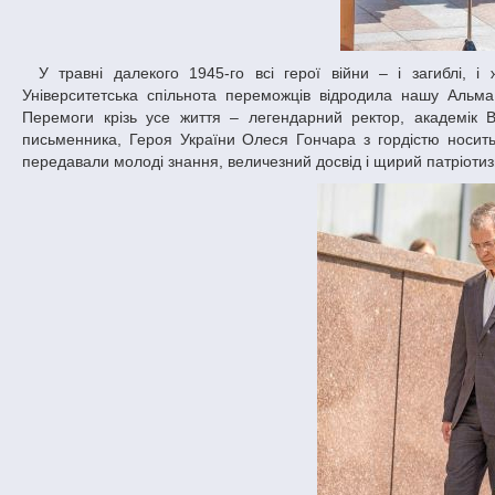
У травні далекого 1945-го всі герої війни – і загиблі, і живі, стали переможцями й дали право на життя прийдешнім поколінням.
Університетська спільнота переможців відродила нашу Альма 
Перемоги крізь усе життя – легендарний ректор, академік Во
письменника, Героя України Олеся Гончара з гордістю носить 
передавали молоді знання, величезний досвід і щирий патріотиз