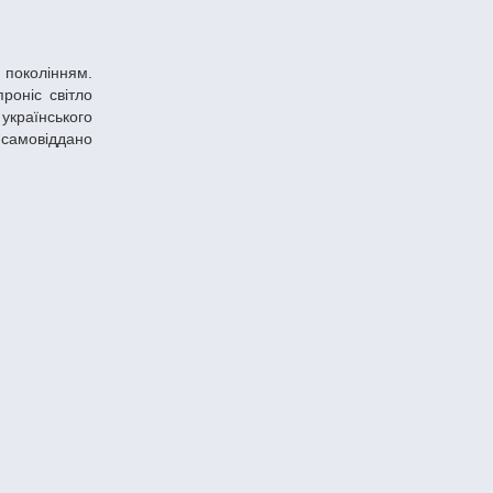
роніс світло
українського
 самовіддано