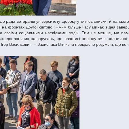
и на фронтах Другої світової: «Чим більше часу минає з дня завер
 за своїми соціальними наслідками подій. Тим не менше, ми пам’
их ідеологічних нашарувань, що властиві періоду змін політичної
 Ігор Васильович. – Захисники Вітчизни прекрасно розуміли, що во