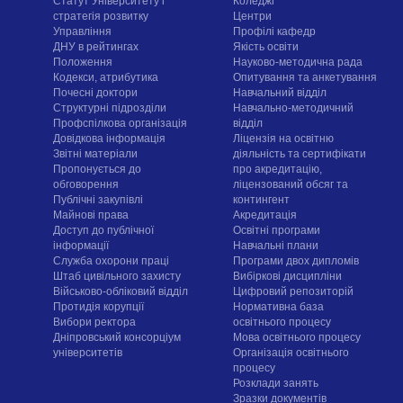
Статут Університету і
Коледжі
стратегія розвитку
Центри
Управління
Профілі кафедр
ДНУ в рейтингах
Якість освіти
Положення
Науково-методична рада
Кодекси, атрибутика
Опитування та анкетування
Почесні доктори
Навчальний відділ
Структурні підрозділи
Навчально-методичний
Профспілкова організація
відділ
Довідкова інформація
Ліцензія на освітню
Звітні матеріали
діяльність та сертифікати
Пропонується до
про акредитацію,
обговорення
ліцензований обсяг та
Публічні закупівлі
контингент
Майнові права
Акредитація
Доступ до публічної
Освітні програми
інформації
Навчальні плани
Служба охорони праці
Програми двох дипломів
Штаб цивільного захисту
Вибіркові дисципліни
Військово-обліковий відділ
Цифровий репозиторій
Протидія корупції
Нормативна база
Вибори ректора
освітнього процесу
Дніпровський консорціум
Мова освітнього процесу
університетів
Організація освітнього
процесу
Розклади занять
Зразки документів