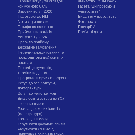
Терміни вступу та складові
агентство «УНІ-Прес»
конкурсного балу
Газета "Дніпровський
Зимовий вступ 2026
університет"
Підготовка до НМТ
Видання університету
Мотиваційний лист
Фотоархів
Тарифи на навчання
ГончарFM
Приймальна комісія
Пам'ятні дати
Абітурієнту-2026
Правила прийому
Державне замовлення
Перелік (акредитованих та
неакредитованих) освітніх
програм
Перелік документів,
терміни подання
Програми творчих конкурсiв
Вступ до аспірантури,
докторантури
Вступ до магістратури
Вища освіта ветеранів ЗСУ
Творчі конкурси
Розклад фахових іспитів
(магістратура)
Розклад співбесід
Результати фахових іспитів
Результати співбесід
Запитання до приймальної