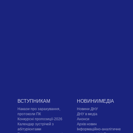
ВСТУПНИКАМ
НОВИНИ/МЕДІА
Накази про зарахування,
Новини ДНУ
протоколи ПК
ДНУ в медіа
Конкурсні пропозиції-2026
Анонси
Календар зустрічей з
Архів новин
абітурієнтами
Інформаційно-аналітичне