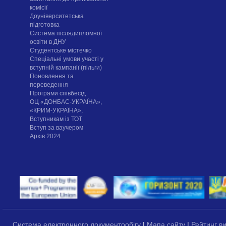
комісії
Доуніверситетська
підготовка
Система післядипломної
освіти в ДНУ
Cтудентське містечко
Спеціальні умови участі у
вступній кампанії (пільги)
Поновлення та
переведення
Програми співбесід
ОЦ «ДОНБАС-УКРАЇНА»,
«КРИМ-УКРАЇНА»,
Вступникам із ТОТ
Вступ за ваучером
Архів 2024
Система електронного документообігу
|
Мапа сайту
|
Рейтинг в