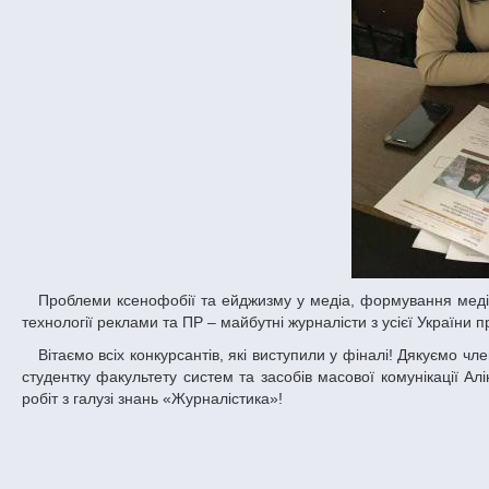
Проблеми ксенофобії та ейджизму у медіа, формування медіакультури у вишах, образ капелана у ЗМІ, промоція освітніх закладів, новітні
технології реклами та ПР – майбутні журналісти з усієї України 
Вітаємо всіх конкурсантів, які виступили у фіналі! Дякуємо членам галузевої комісії за професіоналізм та продуктивну співпрацю та вітаємо
студентку факультету систем та засобів масової комунікації Ал
робіт з галузі знань «Журналістика»!