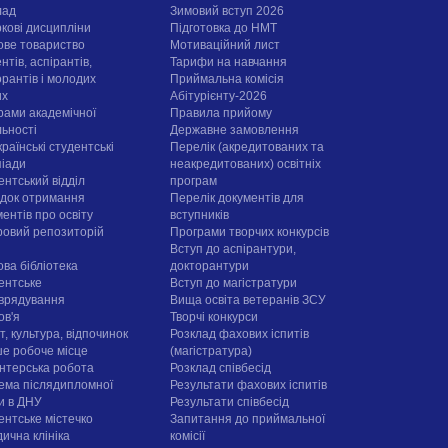
лад
Зимовий вступ 2026
ркові дисципліни
Підготовка до НМТ
ове товариство
Мотиваційний лист
нтів, аспірантів,
Тарифи на навчання
орантів і молодих
Приймальна комісія
их
Абітурієнту-2026
рами академічної
Правила прийому
льності
Державне замовлення
раїнські студентські
Перелік (акредитованих та
піади
неакредитованих) освітніх
ентський відділ
програм
док отримання
Перелік документів для
ентів про освіту
вступників
овий репозиторій
Програми творчих конкурсiв
Вступ до аспірантури,
ова бібліотека
докторантури
ентське
Вступ до магістратури
врядування
Вища освіта ветеранів ЗСУ
ов'я
Творчі конкурси
, культура, відпочинок
Розклад фахових іспитів
е робоче місце
(магістратура)
нтерська робота
Розклад співбесід
ема післядипломної
Результати фахових іспитів
ти в ДНУ
Результати співбесід
ентське містечко
Запитання до приймальної
ична клініка
комісії