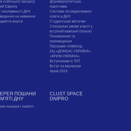
ік освітнього процесу
Доуніверситетська
рий Європу
підготовка
т незламності ДНУ
Система післядипломної
ведення на навчання
освіти в ДНУ
юджетні кошти
Cтудентське містечко
Спеціальні умови участі у
вступній кампанії (пільги)
Поновлення та
переведення
Програми співбесід
ОЦ «ДОНБАС-УКРАЇНА»,
«КРИМ-УКРАЇНА»,
Вступникам із ТОТ
Вступ за ваучером
Архів 2024
ЛЕРЕЯ ПОШАНИ
CLUST SPACE
АМ'ЯТІ ДНУ
DNIPRO
рея пошани і пам'яті