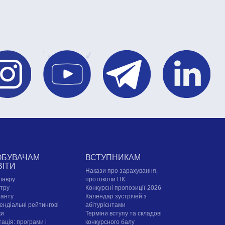
ОБУВАЧАМ
ВСТУПНИКАМ
ВІТИ
Накази про зарахування,
лавру
протоколи ПК
стру
Конкурсні пропозиції-2026
ранту
Календар зустрічей з
ендіальні рейтингові
абітурієнтами
ки
Терміни вступу та складові
ація: програми і
конкурсного балу