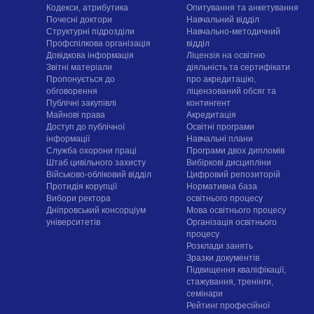
Кодекси, атрибутика
Опитування та анкетування
Почесні доктори
Навчальний відділ
Структурні підрозділи
Навчально-методичний
Профспілкова організація
відділ
Довідкова інформація
Ліцензія на освітню
Звітні матеріали
діяльність та сертифікати
Пропонується до
про акредитацію,
обговорення
ліцензований обсяг та
Публічні закупівлі
контингент
Майнові права
Акредитація
Доступ до публічної
Освітні програми
інформації
Навчальні плани
Служба охорони праці
Програми двох дипломів
Штаб цивільного захисту
Вибіркові дисципліни
Військово-обліковий відділ
Цифровий репозиторій
Протидія корупції
Нормативна база
Вибори ректора
освітнього процесу
Дніпровський консорціум
Мова освітнього процесу
університетів
Організація освітнього
процесу
Розклади занять
Зразки документів
Підвищення кваліфікації,
стажування, тренінги,
семінари
Рейтинг професійної