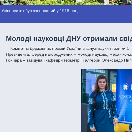
Університет був заснований у 1918 році ...
Молоді науковці ДНУ отримали свід
Комітет із Державних премій України в галузі науки і техніки 1-го березня організував церемонію урочистого вручення свідоцтв лауреатів премії
Президента. Серед нагороджених – молоді науковці механіко-ма
Гончара – завідувач кафедри геометрії і алгебри Олександр Пипк