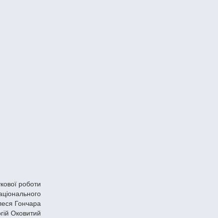
укової роботи
аціонального
Олеся Гончара
гій Оковитий