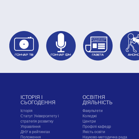
ІСТОРІЯ І
ОСВІТНЯ
СЬОГОДЕННЯ
ДІЯЛЬНІСТЬ
Історія
Факультети
Статут Університету і
Коледжі
стратегія розвитку
Центри
Управління
Профілі кафедр
ДНУ в рейтингах
Якість освіти
Положення
Науково-методична рада