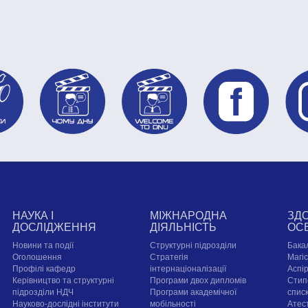
НАУКА І
МІЖНАРОДНА
ЗД
ДОСЛІДЖЕННЯ
ДІЯЛЬНІСТЬ
ОС
Новини та події
Структурні підрозділи
Бака
Оголошення
Стратегія
Магі
Профілі кафедр
інтернаціоналізації
Аспі
Керівництво та структурні
Програми двох дипломів
Стип
підрозділи НДЧ
Програми академічної
спис
Науково-дослідні інститути
мобільності
Атест