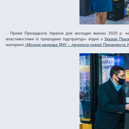
Премії Президента України для молодих вчених 2020 р. науковці ДНУ отримали за наукову роботу «Вивчення алгебричних структур за
властивостями їх природних підструктур» згідно з
Указом През
матеріалі
«Молоді науковці ДНУ – лауреати премії Президента 