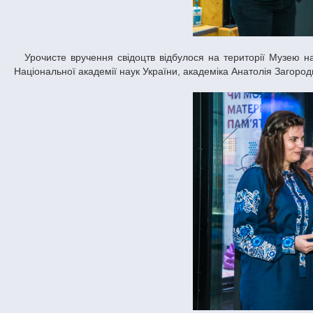
Урочисте вручення свідоцтв відбулося на території Музею науки Національного експоцентру України за участі голови Комітету, президента
Національної академії наук України, академіка Анатолія Загород