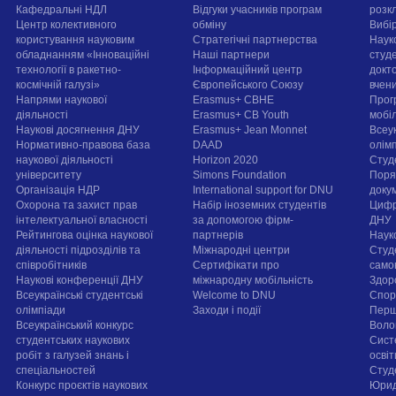
Кафедральні НДЛ
Відгуки учасників програм
розк
Центр колективного
обміну
Вибі
користування науковим
Стратегічні партнерства
Наук
обладнанням «Інноваційні
Наші партнери
студе
технології в ракетно-
Інформаційний центр
докт
космічній галузі»
Європейського Союзу
вчен
Напрями наукової
Erasmus+ CBHE
Прог
діяльності
Erasmus+ CB Youth
мобі
Наукові досягнення ДНУ
Erasmus+ Jean Monnet
Всеук
Нормативно-правова база
DAAD
олім
наукової діяльності
Horizon 2020
Студ
університету
Simons Foundation
Поря
Організація НДР
International support for DNU
докум
Охорона та захист прав
Набір іноземних студентів
Цифр
інтелектуальної власності
за допомогою фірм-
ДНУ
Рейтингова оцінка наукової
партнерів
Наук
діяльності підрозділів та
Міжнародні центри
Студ
співробітників
Сертифікати про
само
Наукові конференції ДНУ
міжнародну мобільність
Здор
Всеукраїнські студентські
Welcome to DNU
Спорт
олімпіади
Заходи і події
Перш
Всеукраїнський конкурс
Воло
студентських наукових
Сист
робіт з галузей знань і
осві
спеціальностей
Cтуд
Конкурс проєктів наукових
Юрид