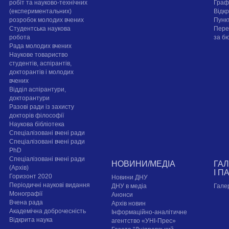
робіт та науково-технічних
Граф
(експериментальних)
Відк
розробок молодих вчених
Пунк
Студентська наукова
Пере
робота
за б
Рада молодих вчених
Наукове товариство
студентів, аспірантів,
докторантів і молодих
вчених
Відділ аспірантури,
докторантури
Разові ради із захисту
докторів філософії
Наукова бібліотека
Спеціалізовані вчені ради
Спеціалізовані вчені ради
PhD
Спеціалізовані вчені ради
НОВИНИ/МЕДІА
ГА
(Архів)
І П
Горизонт 2020
Новини ДНУ
Періодичні наукові видання
ДНУ в медіа
Гале
Монографії
Анонси
Вчена рада
Архів новин
Академічна доброчесність
Інформаційно-аналітичне
Відкрита наука
агентство «УНІ-Прес»