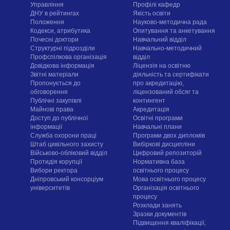
Управління
Профілі кафедр
ДНУ в рейтингах
Якість освіти
Положення
Науково-методична рада
Кодекси, атрибутика
Опитування та анкетування
Почесні доктори
Навчальний відділ
Структурні підрозділи
Навчально-методичний
Профспілкова організація
відділ
Довідкова інформація
Ліцензія на освітню
Звітні матеріали
діяльність та сертифікати
Пропонується до
про акредитацію,
обговорення
ліцензований обсяг та
Публічні закупівлі
контингент
Майнові права
Акредитація
Доступ до публічної
Освітні програми
інформації
Навчальні плани
Служба охорони праці
Програми двох дипломів
Штаб цивільного захисту
Вибіркові дисципліни
Військово-обліковий відділ
Цифровий репозиторій
Протидія корупції
Нормативна база
Вибори ректора
освітнього процесу
Дніпровський консорціум
Мова освітнього процесу
університетів
Організація освітнього
процесу
Розклади занять
Зразки документів
Підвищення кваліфікації,