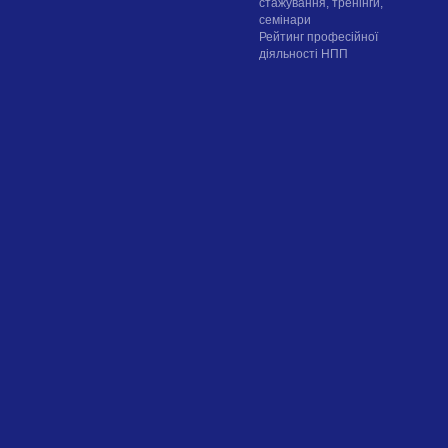
стажування, тренінги,
семінари
Рейтинг професійної
діяльності НПП