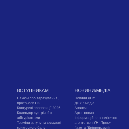
ВСТУПНИКАМ
НОВИНИ/МЕДІА
Накази про зарахування,
Новини ДНУ
протоколи ПК
ДНУ в медіа
Конкурсні пропозиції-2026
Анонси
Календар зустрічей з
Архів новин
абітурієнтами
Інформаційно-аналітичне
Терміни вступу та складові
агентство «УНІ-Прес»
конкурсного балу
Газета "Дніпровський