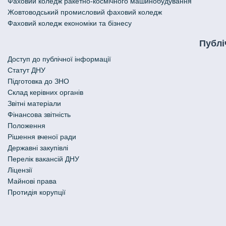
Фаховий коледж ракетно-космічного машинобудування
Жовтоводський промисловий фаховий коледж
Фаховий коледж економіки та бізнесу
Публі
Доступ до публічної інформації
Статут ДНУ
Підготовка до ЗНО
Склад керівних органів
Звітні матеріали
Фінансова звітність
Положення
Рішення вченої ради
Державні закупівлі
Перелік вакансій ДНУ
Ліцензії
Майнові права
Протидія корупції