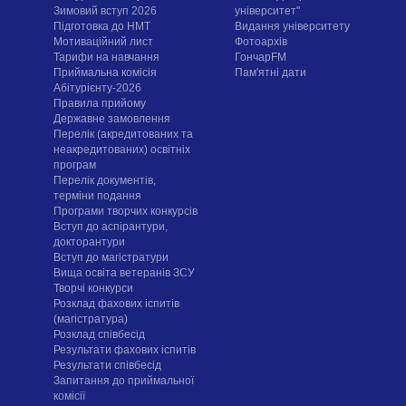
Зимовий вступ 2026
університет"
Підготовка до НМТ
Видання університету
Мотиваційний лист
Фотоархів
Тарифи на навчання
ГончарFM
Приймальна комісія
Пам'ятні дати
Абітурієнту-2026
Правила прийому
Державне замовлення
Перелік (акредитованих та
неакредитованих) освітніх
програм
Перелік документів,
терміни подання
Програми творчих конкурсiв
Вступ до аспірантури,
докторантури
Вступ до магістратури
Вища освіта ветеранів ЗСУ
Творчі конкурси
Розклад фахових іспитів
(магістратура)
Розклад співбесід
Результати фахових іспитів
Результати співбесід
Запитання до приймальної
комісії