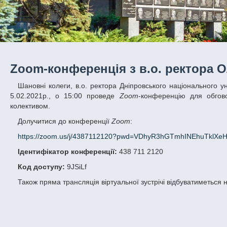
Zoom-конференція з в.о. ректора 
Шановні колеги, в.о. ректора Дніпровського національного університету імені Олеся Гончара, професорка Ольга Соколенко у п’ятницю,
5.02.2021р., о 15:00 проведе
Zoom
-конференцію для обгов
колективом.
Долучитися до конференції
Zoom
:
https://zoom.us/j/4387112120?pwd=VDhyR3hGTmhINEhuTklX
Ідентифікатор конференції:
438 711 2120
Код доступу:
9JSiLf
Також пряма трансляція віртуальної зустрічі відбуватиметься 