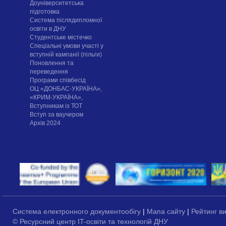
Доуніверситетська
підготовка
Система післядипломної
освіти в ДНУ
Cтудентське містечко
Спеціальні умови участі у
вступній кампанії (пільги)
Поновлення та
переведення
Програми співбесід
ОЦ «ДОНБАС-УКРАЇНА»,
«КРИМ-УКРАЇНА»,
Вступникам із ТОТ
Вступ за ваучером
Архів 2024
Система електронного документообігу
|
Мапа сайту
|
Рейтинг в
© Ресурсний центр IT-освіти та технологій ДНУ