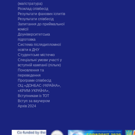
(магістратура)
Розклад співбесід
Результати фахових іспитів
Результати співбесід
Запитання до приймальної
комісії
Доуніверситетська
підготовка
Система післядипломної
освіти в ДНУ
Cтудентське містечко
Спеціальні умови участі у
вступній кампанії (пільги)
Поновлення та
переведення
Програми співбесід
ОЦ «ДОНБАС-УКРАЇНА»,
«КРИМ-УКРАЇНА»,
Вступникам із ТОТ
Вступ за ваучером
Архів 2024