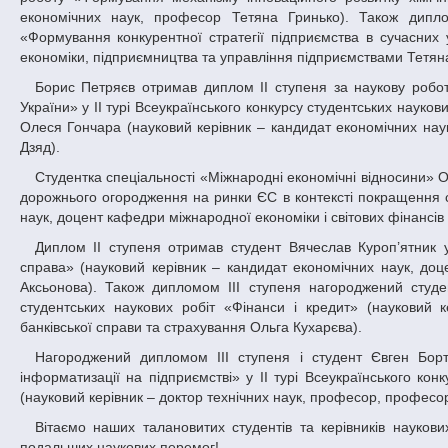
економічних наук, професор Тетяна Гринько). Також дипло
«Формування конкурентної стратегії підприємства в сучасних
економіки, підприємництва та управління підприємствами Тетяна 
Борис Петряєв отримав диплом ІІ ступеня за наукову роботу «Європейський досвід розвитку ринку відновлюваних джерел енергії для
України» у ІІ турі Всеукраїнського конкурсу студентських наукови
Олеся Гончара (науковий керівник – кандидат економічних наук
Дзяд).
Студентка спеціальності «Міжнародні економічні відносини» Оксана Гордієнко отримала диплом ІІ ступеня за наукову роботу «Просування
дорожнього огородження на ринки ЄС в контексті покращення ст
наук, доцент кафедри міжнародної економіки і світових фінансі
Диплом ІІ ступеня отримав студент Вячеслав Куроп’ятник у ІІ турі Всеукраїнського конкурсу студентських наукових робіт «Банківська
справа» (науковий керівник – кандидат економічних наук, доц
Аксьонова). Також дипломом ІІІ ступеня нагороджений студен
студентських наукових робіт «Фінанси і кредит» (науковий 
банківської справи та страхування Ольга Кухарєва).
Нагороджений дипломом ІІІ ступеня і студент Євген Бортульов за наукову роботу «Моделювання системи управління проектами
інформатизації на підприємстві» у ІІ турі Всеукраїнського конк
(науковий керівник – доктор технічних наук, професор, професо
Вітаємо наших талановитих студентів та керівників наукових робіт! Радіємо за їхні успіхи, бажаємо натхнення для нових звершень і
подальших наукових перемог!