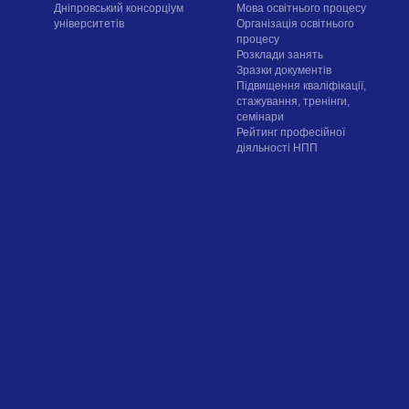
Дніпровський консорціум
Мова освітнього процесу
університетів
Організація освітнього
процесу
Розклади занять
Зразки документів
Підвищення кваліфікації,
стажування, тренінги,
семінари
Рейтинг професійної
діяльності НПП