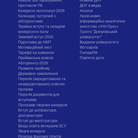
Накази про зарахування,
Новини ДНУ
протоколи ПК
ДНУ в медіа
Конкурсні пропозиції-2026
Анонси
Календар зустрічей з
Архів новин
абітурієнтами
Інформаційно-аналітичне
Терміни вступу та складові
агентство «УНІ-Прес»
конкурсного балу
Газета "Дніпровський
Зимовий вступ 2026
університет"
Підготовка до НМТ
Видання університету
Мотиваційний лист
Фотоархів
Тарифи на навчання
ГончарFM
Приймальна комісія
Пам'ятні дати
Абітурієнту-2026
Правила прийому
Державне замовлення
Перелік (акредитованих та
неакредитованих) освітніх
програм
Перелік документів для
вступників
Програми творчих конкурсiв
Вступ до аспірантури,
докторантури
Вступ до магістратури
Вища освіта ветеранів ЗСУ
Творчі конкурси
Розклад фахових іспитів