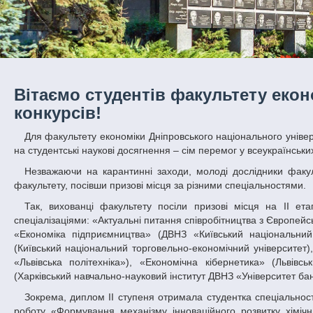
Вітаємо студентів факультету екон
конкурсів!
Для факультету економіки Дніпровського національного університету імені Олеся Гончара березень-квітень 2020 року виявилися щедрими
на студентські наукові досягнення – сім перемог у всеукраїнськи
Незважаючи на карантинні заходи, молоді дослідники факультету економіки не гаяли часу, плідно попрацювали і принесли перемогу
факультету, посівши призові місця за різними спеціальностями.
Так, вихованці факультету посіли призові місця на ІІ етапі Всеукраїнських конкурсів студентських наукових робіт за напрямами і
спеціалізаціями: «Актуальні питання співробітництва з Європей
«Економіка підприємництва» (ДВНЗ «Київський національний
(Київський національний торговельно-економічний університет)
«Львівська політехніка»), «Економічна кібернетика» (Львівс
(Харківський навчально-науковий інститут ДВНЗ «Університет бан
Зокрема, диплом ІІ ступеня отримала студентка спеціальності «Підприємництво, торгівля та біржова діяльність» Валерія Козік за наукову
роботу «Формування механізму інноваційного розвитку хімічн