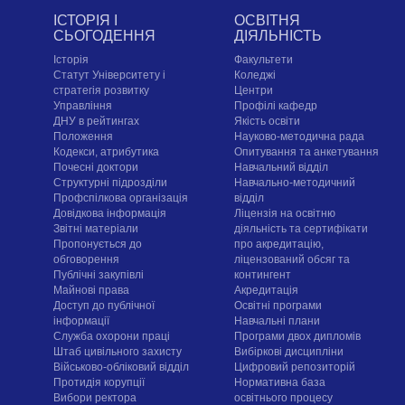
ІСТОРІЯ І
ОСВІТНЯ
СЬОГОДЕННЯ
ДІЯЛЬНІСТЬ
Історія
Факультети
Статут Університету і
Коледжі
стратегія розвитку
Центри
Управління
Профілі кафедр
ДНУ в рейтингах
Якість освіти
Положення
Науково-методична рада
Кодекси, атрибутика
Опитування та анкетування
Почесні доктори
Навчальний відділ
Структурні підрозділи
Навчально-методичний
Профспілкова організація
відділ
Довідкова інформація
Ліцензія на освітню
Звітні матеріали
діяльність та сертифікати
Пропонується до
про акредитацію,
обговорення
ліцензований обсяг та
Публічні закупівлі
контингент
Майнові права
Акредитація
Доступ до публічної
Освітні програми
інформації
Навчальні плани
Служба охорони праці
Програми двох дипломів
Штаб цивільного захисту
Вибіркові дисципліни
Військово-обліковий відділ
Цифровий репозиторій
Протидія корупції
Нормативна база
Вибори ректора
освітнього процесу