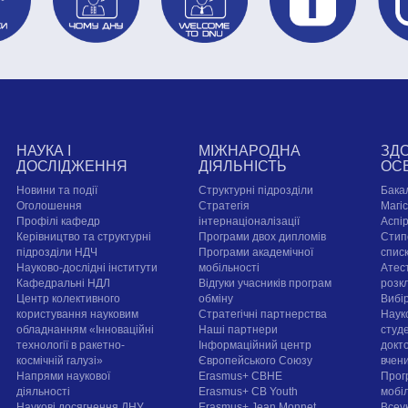
НАУКА І
МІЖНАРОДНА
ЗД
ДОСЛІДЖЕННЯ
ДІЯЛЬНІСТЬ
ОС
Новини та події
Структурні підрозділи
Бака
Оголошення
Стратегія
Магі
Профілі кафедр
інтернаціоналізації
Аспі
Керівництво та структурні
Програми двох дипломів
Стип
підрозділи НДЧ
Програми академічної
спис
Науково-дослідні інститути
мобільності
Атест
Кафедральні НДЛ
Відгуки учасників програм
розк
Центр колективного
обміну
Вибі
користування науковим
Стратегічні партнерства
Наук
обладнанням «Інноваційні
Наші партнери
студе
технології в ракетно-
Інформаційний центр
докт
космічній галузі»
Європейського Союзу
вчен
Напрями наукової
Erasmus+ CBHE
Прог
діяльності
Erasmus+ CB Youth
мобі
Наукові досягнення ДНУ
Erasmus+ Jean Monnet
Всеук