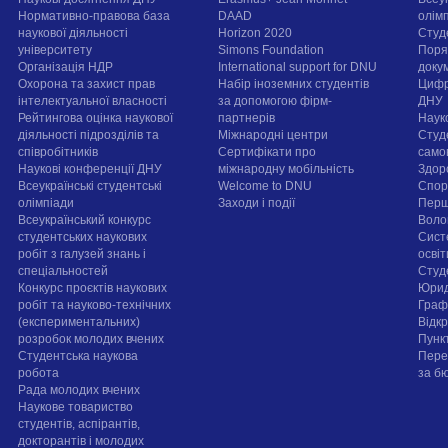
Нормативно-правова база
DAAD
олім
наукової діяльності
Horizon 2020
Студ
університету
Simons Foundation
Поря
Організація НДР
International support for DNU
докум
Охорона та захист прав
Набір іноземних студентів
Цифр
інтелектуальної власності
за допомогою фірм-
ДНУ
Рейтингова оцінка наукової
партнерів
Наук
діяльності підрозділів та
Міжнародні центри
Студ
співробітників
Сертифікати про
само
Наукові конференції ДНУ
міжнародну мобільність
Здор
Всеукраїнські студентські
Welcome to DNU
Спорт
олімпіади
Заходи і події
Перш
Всеукраїнський конкурс
Воло
студентських наукових
Сист
робіт з галузей знань і
осві
спеціальностей
Cтуд
Конкурс проєктів наукових
Юрид
робіт та науково-технічних
Граф
(експериментальних)
Відк
розробок молодих вчених
Пунк
Студентська наукова
Пере
робота
за б
Рада молодих вчених
Наукове товариство
студентів, аспірантів,
докторантів і молодих