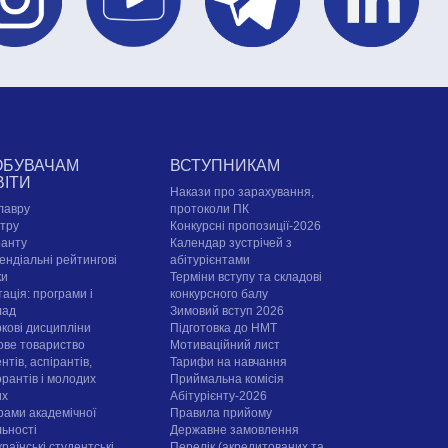
ОБУВАЧАМ
ВСТУПНИКАМ
ВІТИ
Накази про зарахування,
лавру
протоколи ПК
стру
Конкурсні пропозиції-2026
ранту
Календар зустрічей з
ендіальні рейтингові
абітурієнтами
ки
Терміни вступу та складові
ація: програми і
конкурсного балу
лад
Зимовий вступ 2026
ркові дисципліни
Підготовка до НМТ
ове товариство
Мотиваційний лист
нтів, аспірантів,
Тарифи на навчання
орантів і молодих
Приймальна комісія
их
Абітурієнту-2026
рами академічної
Правила прийому
льності
Державне замовлення
раїнські студентські
Перелік (акредитованих та