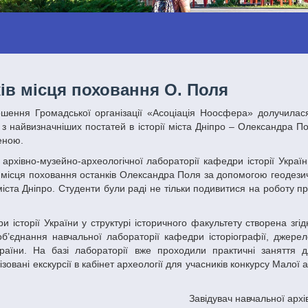
ів місця поховання О. Поля
 з найвизначніших постатей в історії міста Дніпро – Олександра П
еною.
о місця поховання останків Олександра Поля за допомогою геодези
ста Дніпро. Студенти були раді не тільки подивитися на роботу п
’єднання навчальної лабораторії кафедри історіографії, джерел
країни. На базі лабораторії вже проходили практичні заняття д
овані екскурсії в кабінет археології для учасників конкурсу Малої а
Завідувач навчальної арх