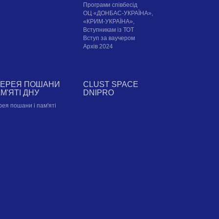
Програми співбесід
ОЦ «ДОНБАС-УКРАЇНА»,
«КРИМ-УКРАЇНА»,
Вступникам із ТОТ
Вступ за ваучером
Архів 2024
ЛЕРЕЯ ПОШАНИ
CLUST SPACE
АМ'ЯТІ ДНУ
DNIPRO
рея пошани і пам'яті