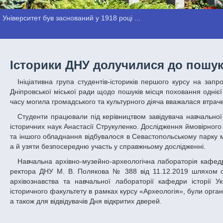
Університет був заснований у 1918 році ...
Історики ДНУ долучилися до пошук
Ініціативна група студентів-істориків першого курсу на запрошення Громадської організації «Асоціація Ноосфера» долучилася до проекту
Дніпровської міської ради щодо пошуків місця поховання однієї
часу могила громадського та культурного діяча вважалася втрач
Студенти працювали під керівництвом завідувача навчальної архівно-музейно-археологічної лабораторії кафедри історії України, кандидата
історичних наук Анастасії Струкуленко. Дослідження ймовірног
та іншого обладнання відбувалося в Севастопольському парку мі
а й узяти безпосередню участь у справжньому дослідженні.
Навчальна архівно-музейно-археологічна лабораторія кафедри історії України у структурі історичного факультету створена згідно з наказом
ректора ДНУ М. В. Полякова № 388 від 11.12.2019 шляхом об
архівознавства та навчальної лабораторії кафедри історії У
історичного факультету в рамках курсу «Археологія», були організ
а також для відвідувачів Дня відкритих дверей.