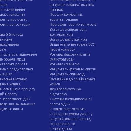
піади
неакредитованих) освітніх
ентський відділ
програм
док отримання
Перелік документів,
ентів про освіту
терміни подання
овий репозиторій
Програми творчих конкурсiв
Вступ до аспірантури,
ова бібліотека
докторантури
ентське
Вступ до магістратури
врядування
Вища освіта ветеранів ЗСУ
ов'я
Творчі конкурси
, культура, відпочинок
Розклад фахових іспитів
е робоче місце
(магістратура)
нтерська робота
Розклад співбесід
ема післядипломної
Результати фахових іспитів
ти в ДНУ
Результати співбесід
ентське містечко
Запитання до приймальної
ична клініка
комісії
ік освітнього процесу
Доуніверситетська
рий Європу
підготовка
т незламності ДНУ
Система післядипломної
ведення на навчання
освіти в ДНУ
юджетні кошти
Cтудентське містечко
Спеціальні умови участі у
вступній кампанії (пільги)
Поновлення та
переведення