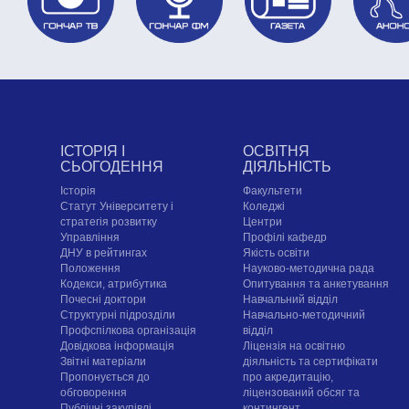
ІСТОРІЯ І
ОСВІТНЯ
СЬОГОДЕННЯ
ДІЯЛЬНІСТЬ
Історія
Факультети
Статут Університету і
Коледжі
стратегія розвитку
Центри
Управління
Профілі кафедр
ДНУ в рейтингах
Якість освіти
Положення
Науково-методична рада
Кодекси, атрибутика
Опитування та анкетування
Почесні доктори
Навчальний відділ
Структурні підрозділи
Навчально-методичний
Профспілкова організація
відділ
Довідкова інформація
Ліцензія на освітню
Звітні матеріали
діяльність та сертифікати
Пропонується до
про акредитацію,
обговорення
ліцензований обсяг та
Публічні закупівлі
контингент