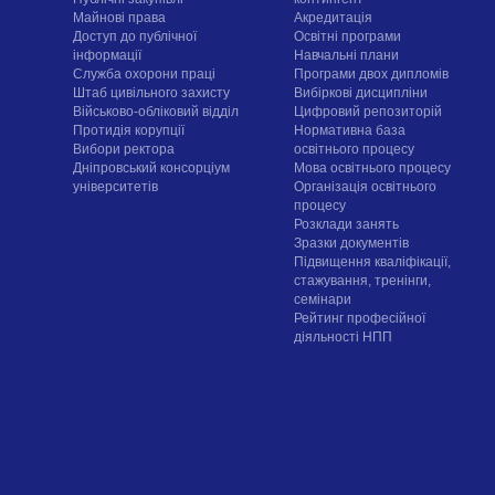
Майнові права
Акредитація
Доступ до публічної
Освітні програми
інформації
Навчальні плани
Служба охорони праці
Програми двох дипломів
Штаб цивільного захисту
Вибіркові дисципліни
Військово-обліковий відділ
Цифровий репозиторій
Протидія корупції
Нормативна база
Вибори ректора
освітнього процесу
Дніпровський консорціум
Мова освітнього процесу
університетів
Організація освітнього
процесу
Розклади занять
Зразки документів
Підвищення кваліфікації,
стажування, тренінги,
семінари
Рейтинг професійної
діяльності НПП