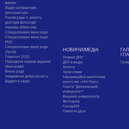
вчених
Відділ аспірантури,
докторантури
Разові ради із захисту
докторів філософії
Наукова бібліотека
Спеціалізовані вчені ради
Спеціалізовані вчені ради
PhD
Спеціалізовані вчені ради
НОВИНИ/МЕДІА
ГА
(Архів)
І П
Горизонт 2020
Новини ДНУ
Періодичні наукові видання
ДНУ в медіа
Гале
Монографії
Анонси
Вчена рада
Архів новин
Академічна доброчесність
Інформаційно-аналітичне
Відкрита наука
агентство «УНІ-Прес»
Газета "Дніпровський
університет"
Видання університету
Фотоархів
ГончарFM
Пам'ятні дати