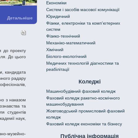
Економіки
Систем і засобів масової комунікації
Юридичний
Детальніше
Фізики, електроніки та комп'ютерних
систем
Фізико-технічний
Механіко-математичний
Хімічний
Біолого-екологічний
оля. До цього
Медичних технологій діагностики та
реабілітації
чного радару
Коледжі
рофесіоналів,
Машинобудівний фаховий коледж
Фаховий коледж ракетно-космічного
машинобудування
ознавства та
Жовтоводський промисловий фаховий
ля студентів
коледж
кадемії наук,
Фаховий коледж економіки та бізнесу
івно-музейно-
Публічна інформація