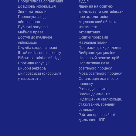
Профспілкова організація
відділ
Довідкова інформація
Ліцензія на освітню
Звітні матеріали
діяльність та сертифікати
Пропонується до
про акредитацію,
обговорення
ліцензований обсяг та
Публічні закупівлі
контингент
Майнові права
Акредитація
Доступ до публічної
Освітні програми
інформації
Навчальні плани
Служба охорони праці
Програми двох дипломів
Штаб цивільного захисту
Вибіркові дисципліни
Військово-обліковий відділ
Цифровий репозиторій
Протидія корупції
Нормативна база
Вибори ректора
освітнього процесу
Дніпровський консорціум
Мова освітнього процесу
університетів
Організація освітнього
процесу
Розклади занять
Зразки документів
Підвищення кваліфікації,
стажування, тренінги,
семінари
Рейтинг професійної
діяльності НПП