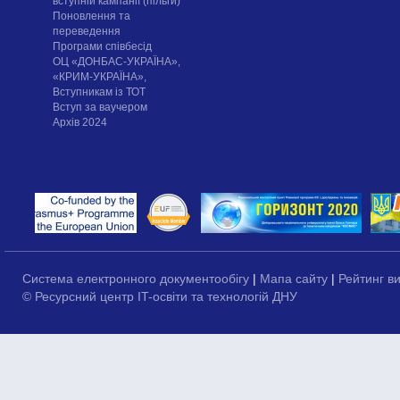
вступній кампанії (пільги)
Поновлення та
переведення
Програми співбесід
ОЦ «ДОНБАС-УКРАЇНА»,
«КРИМ-УКРАЇНА»,
Вступникам із ТОТ
Вступ за ваучером
Архів 2024
Система електронного документообігу
|
Мапа сайту
|
Рейтинг в
© Ресурсний центр IT-освіти та технологій ДНУ