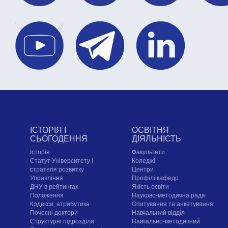
ІСТОРІЯ І
ОСВІТНЯ
СЬОГОДЕННЯ
ДІЯЛЬНІСТЬ
Історія
Факультети
Статут Університету і
Коледжі
стратегія розвитку
Центри
Управління
Профілі кафедр
ДНУ в рейтингах
Якість освіти
Положення
Науково-методична рада
Кодекси, атрибутика
Опитування та анкетування
Почесні доктори
Навчальний відділ
Структурні підрозділи
Навчально-методичний