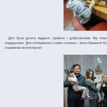
Діти були досить відкриті, привітні і доброзичливі. Ми помітили, що вони раді будь-якому гостю набагато більше, ніж матеріальним
подарункам. Для спілкування з ними головне – мати бажання бу
справжнім волонтером!