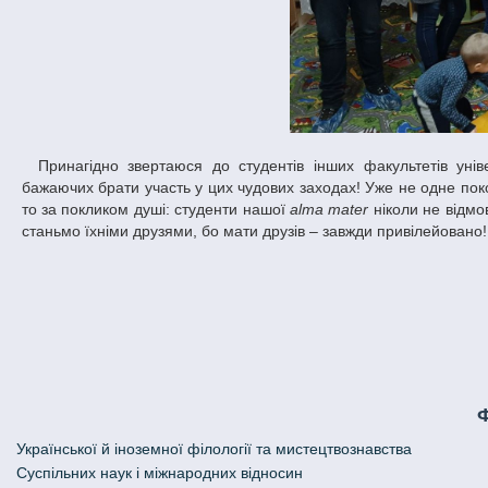
Принагідно звертаюся до студентів інших факультетів університету – Центр соціальних ініціатив і волонтерства ДНУ запрошує всіх
бажаючих брати участь у цих чудових заходах! Уже не одне поко
то за покликом душі: студенти нашої
alma mater
ніколи не відмо
станьмо їхніми друзями, бо мати друзів – завжди привілейовано!
Української й іноземної філології та мистецтвознавства
Cуспільних наук і міжнародних відносин