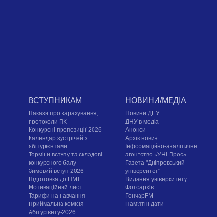
ВСТУПНИКАМ
НОВИНИ/МЕДІА
Накази про зарахування,
Новини ДНУ
протоколи ПК
ДНУ в медіа
Конкурсні пропозиції-2026
Анонси
Календар зустрічей з
Архів новин
абітурієнтами
Інформаційно-аналітичне
Терміни вступу та складові
агентство «УНІ-Прес»
конкурсного балу
Газета "Дніпровський
Зимовий вступ 2026
університет"
Підготовка до НМТ
Видання університету
Мотиваційний лист
Фотоархів
Тарифи на навчання
ГончарFM
Приймальна комісія
Пам'ятні дати
Абітурієнту-2026