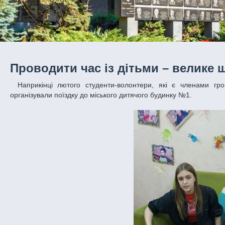
Проводити час із дітьми – велике 
Наприкінці лютого студенти-волонтери, які є членами громадського об’єднання «Центр соціальних ініціатив і волонтерства ДНУ»,
організували поїздку до міського дитячого будинку №1.