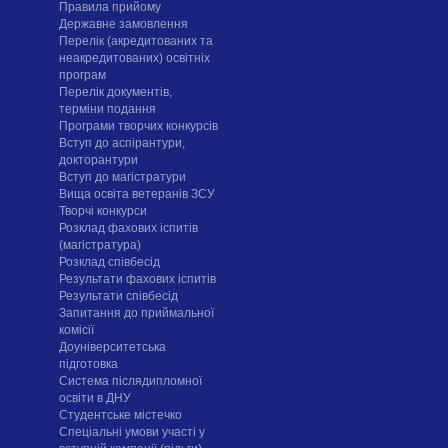
Правила прийому
Державне замовлення
Перелік (акредитованих та
неакредитованих) освітніх
програм
Перелік документів,
терміни подання
Програми творчих конкурсiв
Вступ до аспірантури,
докторантури
Вступ до магістратури
Вища освіта ветеранів ЗСУ
Творчі конкурси
Розклад фахових іспитів
(магістратура)
Розклад співбесід
Результати фахових іспитів
Результати співбесід
Запитання до приймальної
комісії
Доуніверситетська
підготовка
Система післядипломної
освіти в ДНУ
Cтудентське містечко
Спеціальні умови участі у