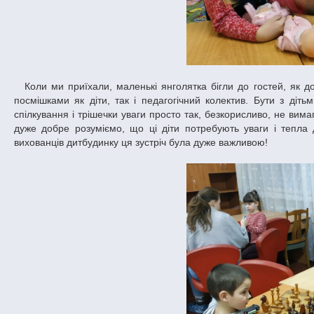
Коли ми приїхали, маленькі янголятка бігли до гостей, як до своїх давніх друзів – рідних душ. Нас зустріли з теплими привітаннями та
посмішками як діти, так і педагогічний колектив. Бути з діт
спілкування і трішечки уваги просто так, безкорисливо, не вима
дуже добре розуміємо, що ці діти потребують уваги і тепл
вихованців дитбудинку ця зустріч була дуже важливою!