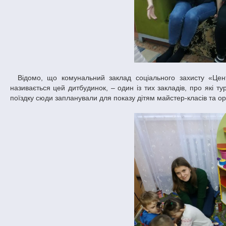
Відомо, що комунальний заклад соціального захисту «Центр соціальної підтримки дітей “Довіра”» на вул. Тополиній, 33, як тепер
називається цей дитбудинок, – один із тих закладів, про які т
поїздку сюди запланували для показу дітям майстер-класів та орга