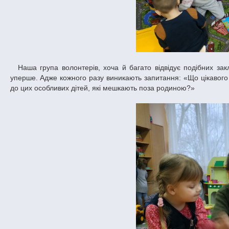
Наша група волонтерів, хоча й багато відвідує подібних закладів інтернатного типу, але кожного разу готується до зустрічі з дітьми, як
уперше. Адже кожного разу виникають запитання: «Що цікавого п
до цих особливих дітей, які мешкають поза родиною?»