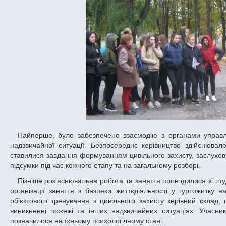
Найперше, було забезпечено взаємодію з органами управління і силами, визначеними для проведення спільних заходів із ліквідації
надзвичайної ситуації. Безпосереднє керівництво здійснюва
ставилися завдання формуванням цивільного захисту, заслухову
підсумки під час кожного етапу та на загальному розборі.
Пізніше роз’яснювальна робота та заняття проводилися зі студентами-мешканцями гуртожитку. У вирішенні усіх адміністративних питань з
організації заняття з безпеки життєдіяльності y гуртожитку 
об’єктового тренування з цивільного захисту керівний склад
виникненні пожежі та інших надзвичайних ситуаціях. Учасн
позначилося на їхньому психологічному стані.