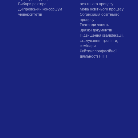
Вибори ректора
освітнього процесу
Дніпровський консорціум
Мова освітнього процесу
університетів
Організація освітнього
процесу
Розклади занять
Зразки документів
Підвищення кваліфікації,
стажування, тренінги,
семінари
Рейтинг професійної
діяльності НПП