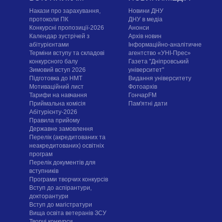
Накази про зарахування,
Новини ДНУ
протоколи ПК
ДНУ в медіа
Конкурсні пропозиції-2026
Анонси
Календар зустрічей з
Архів новин
абітурієнтами
Інформаційно-аналітичне
Терміни вступу та складові
агентство «УНІ-Прес»
конкурсного балу
Газета "Дніпровський
Зимовий вступ 2026
університет"
Підготовка до НМТ
Видання університету
Мотиваційний лист
Фотоархів
Тарифи на навчання
ГончарFM
Приймальна комісія
Пам'ятні дати
Абітурієнту-2026
Правила прийому
Державне замовлення
Перелік (акредитованих та
неакредитованих) освітніх
програм
Перелік документів для
вступників
Програми творчих конкурсiв
Вступ до аспірантури,
докторантури
Вступ до магістратури
Вища освіта ветеранів ЗСУ
Творчі конкурси