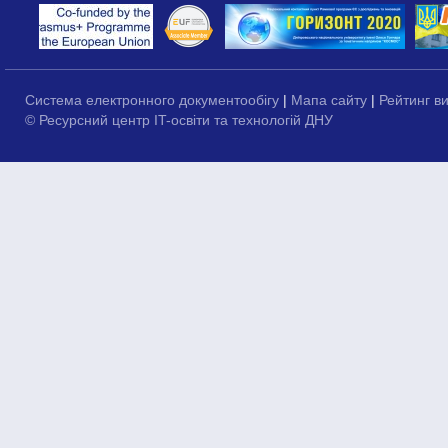
Система електронного документообігу
|
Мапа сайту
|
Рейтинг в
© Ресурсний центр IT-освіти та технологій ДНУ