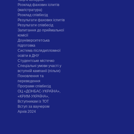
Розклад фахових іспитів
(магістратура)
Розклад співбесід
Результати фахових іспитів
Результати співбесід
Запитання до приймальної
комісії
Доуніверситетська
підготовка
Система післядипломної
освіти в ДНУ
Cтудентське містечко
Спеціальні умови участі у
вступній кампанії (пільги)
Поновлення та
переведення
Програми співбесід
ОЦ «ДОНБАС-УКРАЇНА»,
«КРИМ-УКРАЇНА»,
Вступникам із ТОТ
Вступ за ваучером
Архів 2024