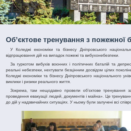
Об’єктове тренування з пожежної 
У Коледжі економіки та бізнесу Дніпровського національного університету імені Олеся Гончара провели об’єктове тренування з
відпрацювання дій на випадок пожежі та вибухонебезпеки.
За гуркотом вибухів воєнних і політичних баталій та депресивними хвилями економічних негараздів в Україні не можна забувати про
реальні небезпеки, нехтувати безцінним досвідом цілих поколін
Коледжі економіки та бізнесу Дніпровського національного уні
виклики і ризики реального життя.
Зокрема, там нещодавно провели об’єктове тренування за темою «Дії персоналу об’єкта при виникненні пожежі в приміщенні та
проведення евакуації людей, документів і майна». Це тренуван
до дій у надзвичайних ситуаціях. У ньому були залучені всі співр