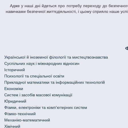
Адже у наші дні йдеться про потребу переходу до безпечного суспільства з надійною системою стосунків. Сучасна людина має володіти
навичками безпечної життєдіяльності, і цьому сприяло наше усп
Української й іноземної філології та мистецтвознавства
Cуспільних наук і міжнародних відносин
Історичний
Психології та спеціальної освіти
Прикладної математики та інформаційних технологій
Економіки
Систем і засобів масової комунікації
Юридичний
Фізики, електроніки та комп'ютерних систем
Фізико-технічний
Механіко-математичний
Хімічний