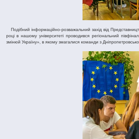
Подібний інформаційно-розважальний захід від Представництва ЄС в Україні проходить у нашому університеті вже вдруге. Раніше у 2015
році в нашому університеті проводився регіональний півфіна
змінюй Україну», в якому змагалися команди з Дніпропетровської