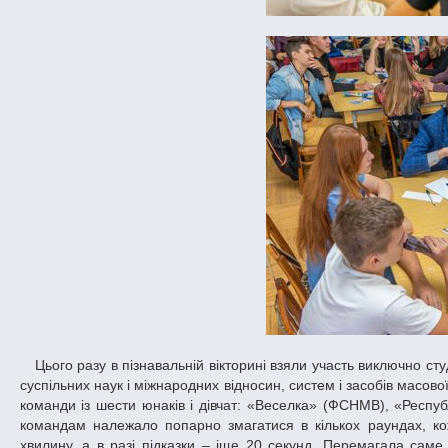
Цього разу в пізнавальній вікторині взяли участь виключно студенти Дніпровського національного університету – представники факультетів:
суспільних наук і міжнародних відносин, систем і засобів масов
команди із шести юнаків і дівчат: «Веселка» (ФСНМВ), «Респ
командам належало попарно змагатися в кількох раундах, ко
хвилину, а в разі підказки – іще 20 секунд. Перемагала саме 