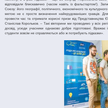
відповідали блискавично (часом навіть із фальстартом!). Зап
Союзу: його географії, політичного, економічного та культурно
метою не є просте визначення найерудованіших гравців. Дл
провести час та отримати корисні призи від Представництва ЄВ
Станіслав Корольков. – Такі вікторини ми проводимо у всіх регі
досвід, усюди учасники однаково добре підготовані. Вражає 
студенти зовсім не справляються або ж потребують підказки».