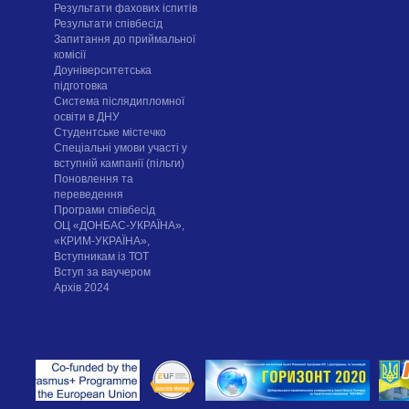
Результати фахових іспитів
Результати співбесід
Запитання до приймальної
комісії
Доуніверситетська
підготовка
Система післядипломної
освіти в ДНУ
Cтудентське містечко
Спеціальні умови участі у
вступній кампанії (пільги)
Поновлення та
переведення
Програми співбесід
ОЦ «ДОНБАС-УКРАЇНА»,
«КРИМ-УКРАЇНА»,
Вступникам із ТОТ
Вступ за ваучером
Архів 2024