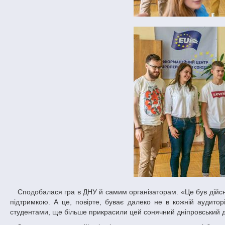
Сподобалася гра в ДНУ й самим організаторам. «Це був дійсно душевний захід. Команди порадували своєю жвавістю, а глядачі – гарячою
підтримкою. А це, повірте, буває далеко не в кожній аудитор
студентами, ще більше прикрасили цей сонячний дніпровський де