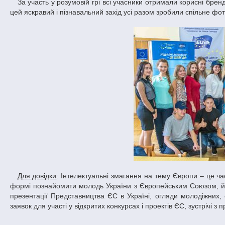
За участь у розумовій грі всі учасники отримали корисні брендовані подарунки від Представництва ЄС в Україні. А наостанок на згадку про
цей яскравий і пізнавальний захід усі разом зробили спільне фот
Для довідки
: Інтелектуальні змагання на тему Європи – це 
формі познайомити молодь України з Європейським Союзом, його
презентації Представництва ЄС в Україні, огляди молодіжних, о
заявок для участі у відкритих конкурсах і проектів ЄС, зустрічі 