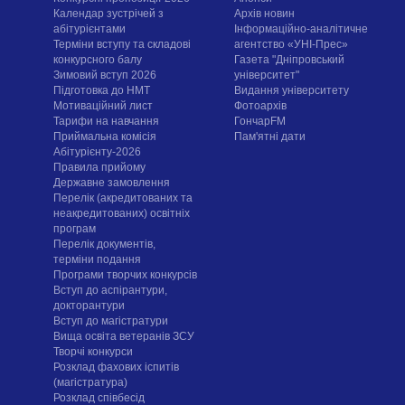
Календар зустрічей з
Архів новин
абітурієнтами
Інформаційно-аналітичне
Терміни вступу та складові
агентство «УНІ-Прес»
конкурсного балу
Газета "Дніпровський
Зимовий вступ 2026
університет"
Підготовка до НМТ
Видання університету
Мотиваційний лист
Фотоархів
Тарифи на навчання
ГончарFM
Приймальна комісія
Пам'ятні дати
Абітурієнту-2026
Правила прийому
Державне замовлення
Перелік (акредитованих та
неакредитованих) освітніх
програм
Перелік документів,
терміни подання
Програми творчих конкурсiв
Вступ до аспірантури,
докторантури
Вступ до магістратури
Вища освіта ветеранів ЗСУ
Творчі конкурси
Розклад фахових іспитів
(магістратура)
Розклад співбесід