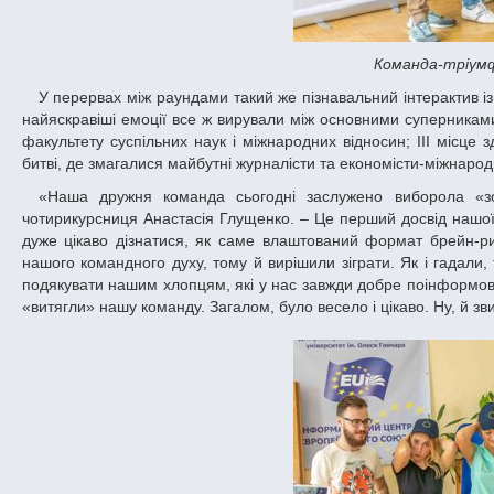
Команда-тріумф
У перервах між раундами такий же пізнавальний інтерактив із цінними призами організатори запропонували й глядацькій аудиторії. Однак
найяскравіші емоції все ж вирували між основними суперниками.
факультету суспільних наук і міжнародних відносин; ІІІ місце 
битві, де змагалися майбутні журналісти та економісти-міжнарод
«Наша дружня команда сьогодні заслужено виборола «золото» турніру, – ділиться враженнями учасниця команди «Республіка»
чотирикурсниця Анастасія Глущенко. – Це перший досвід нашої у
дуже цікаво дізнатися, як саме влаштований формат брейн-р
нашого командного духу, тому й вирішили зіграти. Як і гадали,
подякувати нашим хлопцям, які у нас завжди добре поінформован
«витягли» нашу команду. Загалом, було весело і цікаво. Ну, й 