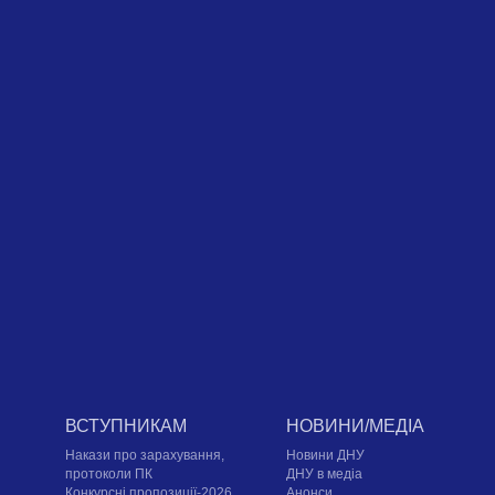
ВСТУПНИКАМ
НОВИНИ/МЕДІА
Накази про зарахування,
Новини ДНУ
протоколи ПК
ДНУ в медіа
Конкурсні пропозиції-2026
Анонси