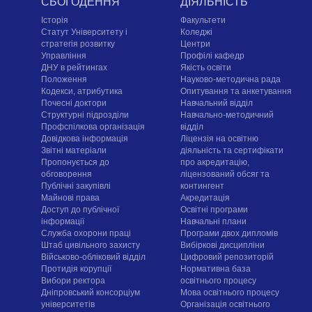
СЬОГОДЕННЯ
ДІЯЛЬНІСТЬ
Історія
Факультети
Статут Університету і
Коледжі
стратегія розвитку
Центри
Управління
Профілі кафедр
ДНУ в рейтингах
Якість освіти
Положення
Науково-методична рада
Кодекси, атрибутика
Опитування та анкетування
Почесні доктори
Навчальний відділ
Структурні підрозділи
Навчально-методичний
Профспілкова організація
відділ
Довідкова інформація
Ліцензія на освітню
Звітні матеріали
діяльність та сертифікати
Пропонується до
про акредитацію,
обговорення
ліцензований обсяг та
Публічні закупівлі
контингент
Майнові права
Акредитація
Доступ до публічної
Освітні програми
інформації
Навчальні плани
Служба охорони праці
Програми двох дипломів
Штаб цивільного захисту
Вибіркові дисципліни
Військово-обліковий відділ
Цифровий репозиторій
Протидія корупції
Нормативна база
Вибори ректора
освітнього процесу
Дніпровський консорціум
Мова освітнього процесу
університетів
Організація освітнього