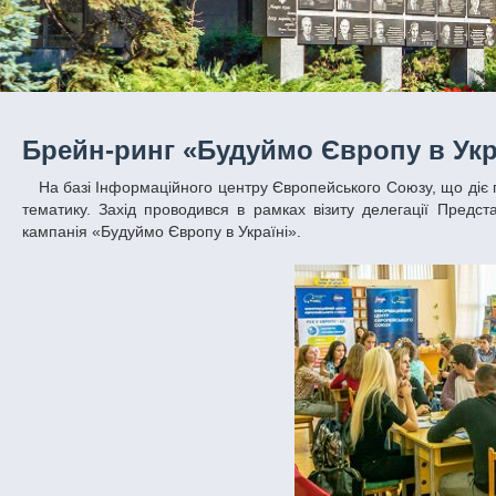
Брейн-ринг «Будуймо Європу в Укр
На базі Інформаційного центру Європейського Союзу, що діє при ДНУ ім. О.Гончара, відбувся університетський брейн-ринг на європейську
тематику. Захід проводився в рамках візиту делегації Предс
кампанія «Будуймо Європу в Україні».