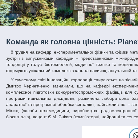
Команда як головна цінність: Plane
8 грудня на кафедрі експериментальної фізики та фізики металів (КЕФ) факультету фізики, електроніки та комп’ютерних систем відбулася
зустріч з випускниками кафедри – представниками міжнародно
тенденції у галузі біотехнологій, медичної техніки та медич
формують унікальний комплекс знань та навичок, актуальний та
У сучасному світі інноваційні корпорації спираються на тісний контакт з університетським середовищем. Так, випускники Тетяна Боцьва та
Дмитро Чернетченко зазначили, що на кафедрі експеримента
комплексної підготовки конкурентоспроможних фахівців для су
програми навчальних дисциплін, розвинена лабораторна ба
апаратної та програмної обробки сигналів і, найважливіше, – зал
Мілих, (засоби телемедицини, виробництво радіоелектронної
біосигналів), доцент Є.М. Сніжко (комп’ютерні, нейронні та сен