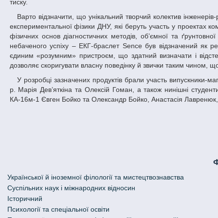
тиску.
Варто відзначити, що унікальний творчий колектив інженерів-розробників Planexta на 75% складається з випускників та студентів кафедри
експериментальної фізики ДНУ, які беруть участь у проектах 
фізичних основ діагностичних методів, об’ємної та ґрунтовно
небаченого успіху – ЕКГ-браслет Sence був відзначений як ре
єдиним «розумним» пристроєм, що здатний визначати і відсте
дозволяє скоригувати власну поведінку й звички таким чином, що
У розробці зазначених продуктів брали участь випускники-магістри спеціальності «Біотехнічні та медичні апарати і системи» випуску 2016
р. Марія Дев’яткіна та Олексій Гоман, а також нинішні студент
КА-16м-1 Євген Бойко та Олександр Бойко, Анастасія Лавренюк,
Української й іноземної філології та мистецтвознавства
Cуспільних наук і міжнародних відносин
Історичний
Психології та спеціальної освіти