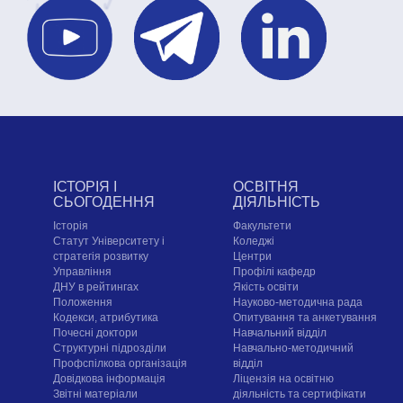
ІСТОРІЯ І
ОСВІТНЯ
СЬОГОДЕННЯ
ДІЯЛЬНІСТЬ
Історія
Факультети
Статут Університету і
Коледжі
стратегія розвитку
Центри
Управління
Профілі кафедр
ДНУ в рейтингах
Якість освіти
Положення
Науково-методична рада
Кодекси, атрибутика
Опитування та анкетування
Почесні доктори
Навчальний відділ
Структурні підрозділи
Навчально-методичний
Профспілкова організація
відділ
Довідкова інформація
Ліцензія на освітню
Звітні матеріали
діяльність та сертифікати