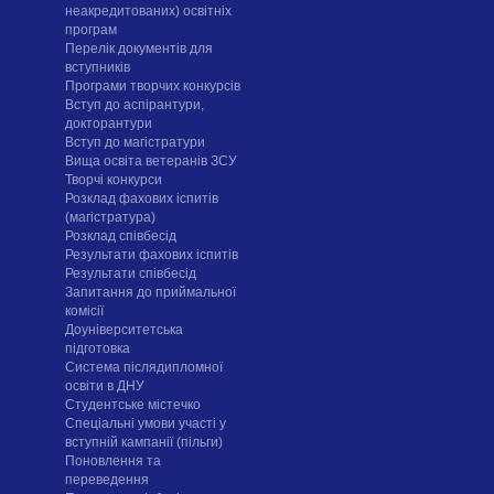
неакредитованих) освітніх
програм
Перелік документів для
вступників
Програми творчих конкурсiв
Вступ до аспірантури,
докторантури
Вступ до магістратури
Вища освіта ветеранів ЗСУ
Творчі конкурси
Розклад фахових іспитів
(магістратура)
Розклад співбесід
Результати фахових іспитів
Результати співбесід
Запитання до приймальної
комісії
Доуніверситетська
підготовка
Система післядипломної
освіти в ДНУ
Cтудентське містечко
Спеціальні умови участі у
вступній кампанії (пільги)
Поновлення та
переведення