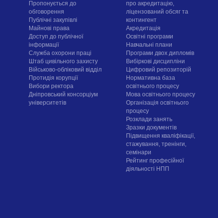
Пропонується до
про акредитацію,
обговорення
ліцензований обсяг та
Публічні закупівлі
контингент
Майнові права
Акредитація
Доступ до публічної
Освітні програми
інформації
Навчальні плани
Служба охорони праці
Програми двох дипломів
Штаб цивільного захисту
Вибіркові дисципліни
Військово-обліковий відділ
Цифровий репозиторій
Протидія корупції
Нормативна база
Вибори ректора
освітнього процесу
Дніпровський консорціум
Мова освітнього процесу
університетів
Організація освітнього
процесу
Розклади занять
Зразки документів
Підвищення кваліфікації,
стажування, тренінги,
семінари
Рейтинг професійної
діяльності НПП