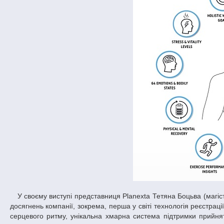
У своєму виступі представниця Planexta Тетяна Боцьва (магістр випуску 2008 р., спеціалізація «комп’ютерна фізика») зазначила, що серед
досягнень компанії, зокрема, перша у світі технологія реєстрації
серцевого ритму, унікальна хмарна система підтримки прийнят