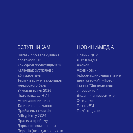
ВСТУПНИКАМ
НОВИНИ/МЕДІА
Накази про зарахування,
Новини ДНУ
протоколи ПК
ДНУ в медіа
Конкурсні пропозиції-2026
Анонси
Календар зустрічей з
Архів новин
абітурієнтами
Інформаційно-аналітичне
Терміни вступу та складові
агентство «УНІ-Прес»
конкурсного балу
Газета "Дніпровський
Зимовий вступ 2026
університет"
Підготовка до НМТ
Видання університету
Мотиваційний лист
Фотоархів
Тарифи на навчання
ГончарFM
Приймальна комісія
Пам'ятні дати
Абітурієнту-2026
Правила прийому
Державне замовлення
Перелік (акредитованих та