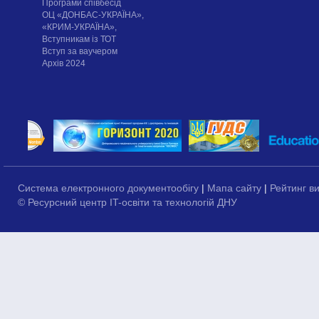
Програми співбесід
ОЦ «ДОНБАС-УКРАЇНА»,
«КРИМ-УКРАЇНА»,
Вступникам із ТОТ
Вступ за ваучером
Архів 2024
Система електронного документообігу
|
Мапа сайту
|
Рейтинг в
© Ресурсний центр IT-освіти та технологій ДНУ