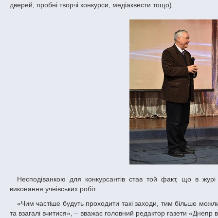
дверей, пробні творчі конкурси, медіаквести тощо).
Несподіванкою для конкурсантів став той факт, що в журі були присутні журналісти-практики, які також підтвердили високий рівень
виконання учнівських робіт.
«Чим частіше будуть проходити такі заходи, тим більше можливостей буде в абітурієнтів та учнів зустрічатися із редакторами, викладачами
та взагалі вчитися», – вважає головний редактор газети «Днепр