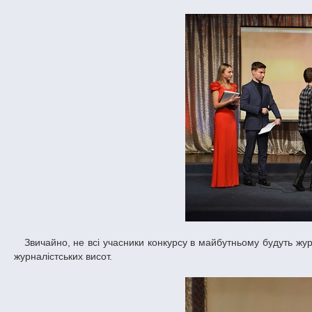
Звичайно, не всі учасники конкурсу в майбутньому будуть журналістами, але в багатьох учнів з’явився азарт та запал до підкорення нових
журналістських висот.