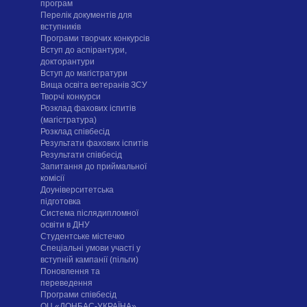
програм
Перелік документів для
вступників
Програми творчих конкурсiв
Вступ до аспірантури,
докторантури
Вступ до магістратури
Вища освіта ветеранів ЗСУ
Творчі конкурси
Розклад фахових іспитів
(магістратура)
Розклад співбесід
Результати фахових іспитів
Результати співбесід
Запитання до приймальної
комісії
Доуніверситетська
підготовка
Система післядипломної
освіти в ДНУ
Cтудентське містечко
Спеціальні умови участі у
вступній кампанії (пільги)
Поновлення та
переведення
Програми співбесід
ОЦ «ДОНБАС-УКРАЇНА»,