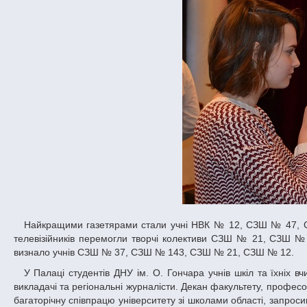
Найкращими газетярами стали учні НВК № 12, СЗШ № 47, СЗШ №123, СЗШ №136, СЗШ № 147, НВК № 148 «Планета щастя». Серед
телевізійників перемогли творчі колективи СЗШ № 21, СЗШ № 
визнало учнів СЗШ № 37, СЗШ № 143, СЗШ № 21, СЗШ № 12.
У Палаці студентів ДНУ ім. О. Гончара учнів шкіл та їхніх вчителів привітали студенти факультету систем та засобів масової комунікації,
викладачі та регіональні журналісти. Декан факультету, профе
багаторічну співпрацю університету зі школами області, запрос