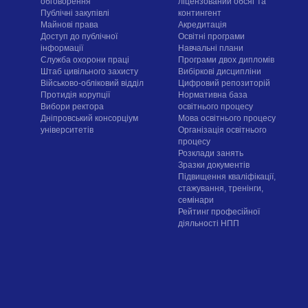
обговорення
ліцензований обсяг та
Публічні закупівлі
контингент
Майнові права
Акредитація
Доступ до публічної
Освітні програми
інформації
Навчальні плани
Служба охорони праці
Програми двох дипломів
Штаб цивільного захисту
Вибіркові дисципліни
Військово-обліковий відділ
Цифровий репозиторій
Протидія корупції
Нормативна база
Вибори ректора
освітнього процесу
Дніпровський консорціум
Мова освітнього процесу
університетів
Організація освітнього
процесу
Розклади занять
Зразки документів
Підвищення кваліфікації,
стажування, тренінги,
семінари
Рейтинг професійної
діяльності НПП