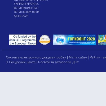
«КРИМ-УКРАЇНА»,
Вступникам із ТОТ
Вступ за ваучером
Архів 2024
Система електронного документообігу
|
Мапа сайту
|
Рейтинг в
© Ресурсний центр IT-освіти та технологій ДНУ