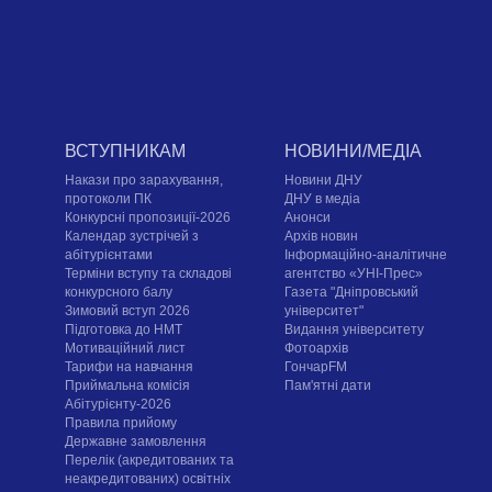
ВСТУПНИКАМ
НОВИНИ/МЕДІА
Накази про зарахування,
Новини ДНУ
протоколи ПК
ДНУ в медіа
Конкурсні пропозиції-2026
Анонси
Календар зустрічей з
Архів новин
абітурієнтами
Інформаційно-аналітичне
Терміни вступу та складові
агентство «УНІ-Прес»
конкурсного балу
Газета "Дніпровський
Зимовий вступ 2026
університет"
Підготовка до НМТ
Видання університету
Мотиваційний лист
Фотоархів
Тарифи на навчання
ГончарFM
Приймальна комісія
Пам'ятні дати
Абітурієнту-2026
Правила прийому
Державне замовлення
Перелік (акредитованих та
неакредитованих) освітніх