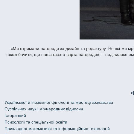
«Ми отримали нагороди за дизайн та редактуру. Не всі ми мріємо стати журналістами, але працювати у газеті дуже подобається. Приємно
також бачити, що наша газета варта нагороди», – поділилися е
Української й іноземної філології та мистецтвознавства
Cуспільних наук і міжнародних відносин
Історичний
Психології та спеціальної освіти
Прикладної математики та інформаційних технологій