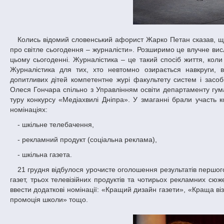
Колись відомий словенський афорист Жарко Петан сказав, що «про світле майбутнє піклуються політики, про світле минуле – історики, а
про світле сьогодення – журналісти». Розширимо це влучне вис
цьому сьогоденні. Журналістика – це такий спосіб життя, коли 
Журналістика для тих, хто невтомно озирається навкруги, 
допитливих дітей компетентне журі факультету систем і засобі
Олеся Гончара спільно з Управлінням освіти департаменту гума
туру конкурсу «Медіахвилі Дніпра». У змаганні брали участь к
номінаціях:
- шкільне телебачення,
- рекламний продукт (соціальна реклама),
- шкільна газета.
21 грудня відбулося урочисте оголошення результатів першого туру. Усі колективи презентували цікаві роботи. Серед одинадцяти шкільних
газет, трьох телевізійних продуктів та чотирьох рекламних с
ввести додаткові номінації: «Кращий дизайн газети», «Краща ві
промоція школи» тощо.