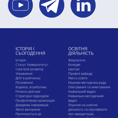
ІСТОРІЯ І
ОСВІТНЯ
СЬОГОДЕННЯ
ДІЯЛЬНІСТЬ
Історія
Факультети
Статут Університету і
Коледжі
стратегія розвитку
Центри
Управління
Профілі кафедр
ДНУ в рейтингах
Якість освіти
Положення
Науково-методична рада
Кодекси, атрибутика
Опитування та анкетування
Почесні доктори
Навчальний відділ
Структурні підрозділи
Навчально-методичний
Профспілкова організація
відділ
Довідкова інформація
Ліцензія на освітню
Звітні матеріали
діяльність та сертифікати
Пропонується до
про акредитацію,