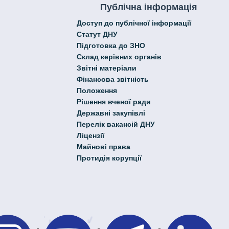
Публічна інформація
Доступ до публічної інформації
Статут ДНУ
Підготовка до ЗНО
Склад керівних органів
Звітні матеріали
Фінансова звітність
Положення
Рішення вченої ради
Державні закупівлі
Перелік вакансій ДНУ
Ліцензії
Майнові права
Протидія корупції