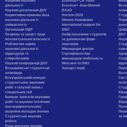
Напрями наукової
Erasmus+ CB Youth
мобі
діяльності
Erasmus+ Jean Monnet
Всеу
Наукові досягнення ДНУ
DAAD
олім
Нормативно-правова база
Horizon 2020
Студ
наукової діяльності
Simons Foundation
Поря
університету
International support for
доку
Організація НДР
DNU
Цифр
Охорона та захист прав
Набір іноземних студентів
ДНУ
інтелектуальної власності
за допомогою фірм-
Наук
Рейтингова оцінка
партнерів
Студ
наукової діяльності
Міжнародні центри
само
підрозділів та
Сертифікати про
Здор
співробітників
міжнародну мобільність
Спор
Наукові конференції ДНУ
Welcome to DNU
відп
Всеукраїнські студентські
Заходи і події
Перш
олімпіади
Воло
Всеукраїнський конкурс
Сист
студентських наукових
осві
робіт з галузей знань і
Cтуд
спеціальностей
Юрид
Конкурс проєктів наукових
Граф
робіт та науково-технічних
Відк
(експериментальних)
Пунк
розробок молодих вчених
Пере
Студентська наукова
за б
робота
Рада молодих вчених