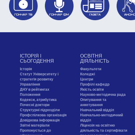
ІСТОРІЯ І
ОСВІТНЯ
СЬОГОДЕННЯ
ДІЯЛЬНІСТЬ
Історія
Факультети
Статут Університету і
Коледжі
стратегія розвитку
Центри
Управління
Профілі кафедр
ДНУ в рейтингах
Якість освіти
Положення
Науково-методична рада
Кодекси, атрибутика
Опитування та
Почесні доктори
анкетування
Структурні підрозділи
Навчальний відділ
Профспілкова організація
Навчально-методичний
Довідкова інформація
відділ
Звітні матеріали
Ліцензія на освітню
Пропонується до
діяльність та сертифікати