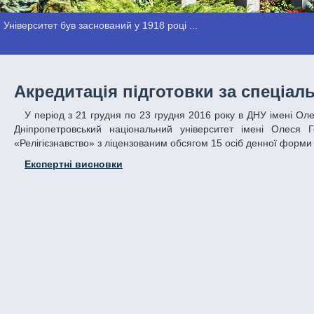
Університет був заснований у 1918 році ...
Акредитація підготовки за спеціал
У період з 21 грудня по 23 грудня 2016 року в ДНУ імені Олеся Гончара працювала експертна комісія, яка вважає за можливе акредитувати
Дніпропетровський національний університет імені Олеся Г
«Релігієзнавство» з ліцензованим обсягом 15 осіб денної форми
Експертні висновки