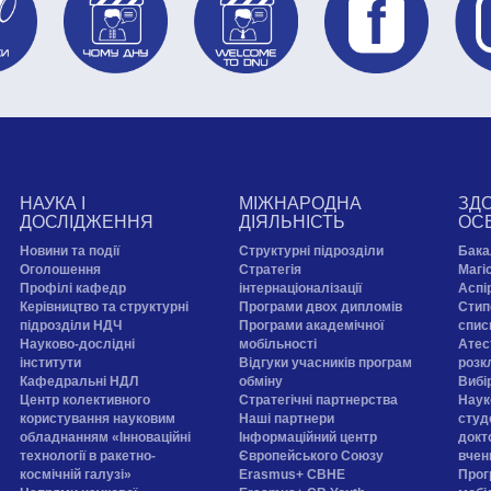
НАУКА І
МІЖНАРОДНА
ЗД
ДОСЛІДЖЕННЯ
ДІЯЛЬНІСТЬ
ОС
Новини та події
Структурні підрозділи
Бака
Оголошення
Стратегія
Магі
Профілі кафедр
інтернаціоналізації
Аспі
Керівництво та структурні
Програми двох дипломів
Стип
підрозділи НДЧ
Програми академічної
спис
Науково-дослідні
мобільності
Атес
інститути
Відгуки учасників програм
розк
Кафедральні НДЛ
обміну
Вибі
Центр колективного
Стратегічні партнерства
Наук
користування науковим
Наші партнери
студе
обладнанням «Інноваційні
Інформаційний центр
докт
технології в ракетно-
Європейського Союзу
вчен
космічній галузі»
Erasmus+ CBHE
Прог