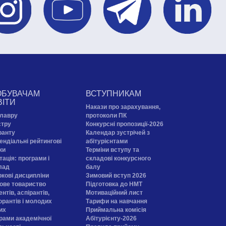
ОБУВАЧАМ
ВСТУПНИКАМ
ВІТИ
Накази про зарахування,
лавру
протоколи ПК
стру
Конкурсні пропозиції-2026
ранту
Календар зустрічей з
ендіальні рейтингові
абітурієнтами
ки
Терміни вступу та
тація: програми і
складові конкурсного
лад
балу
ркові дисципліни
Зимовий вступ 2026
ове товариство
Підготовка до НМТ
нтів, аспірантів,
Мотиваційний лист
орантів і молодих
Тарифи на навчання
их
Приймальна комісія
рами академічної
Абітурієнту-2026