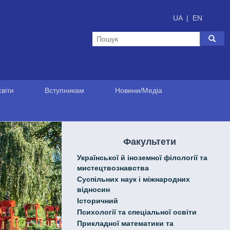
UA
|
EN
віти
Вступникам
Новини/Медіа
Факультети
Української й іноземної філології та
мистецтвознавства
Cуспільних наук і міжнародних
відносин
Історичний
Психології та спеціальної освіти
Прикладної математики та