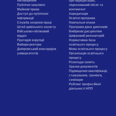
обговорення
про акредитацію,
Публічні закупівлі
ліцензований обсяг та
Майнові права
контингент
Доступ до публічної
Акредитація
інформації
Освітні програми
Служба охорони праці
Навчальні плани
Штаб цивільного захисту
Програми двох дипломів
Військово-обліковий
Вибіркові дисципліни
відділ
Цифровий репозиторій
Протидія корупції
Нормативна база
Вибори ректора
освітнього процесу
Дніпровський консорціум
Мова освітнього процесу
університетів
Організація освітнього
процесу
Розклади занять
Зразки документів
Підвищення кваліфікації,
стажування, тренінги,
семінари
Рейтинг професійної
діяльності НПП