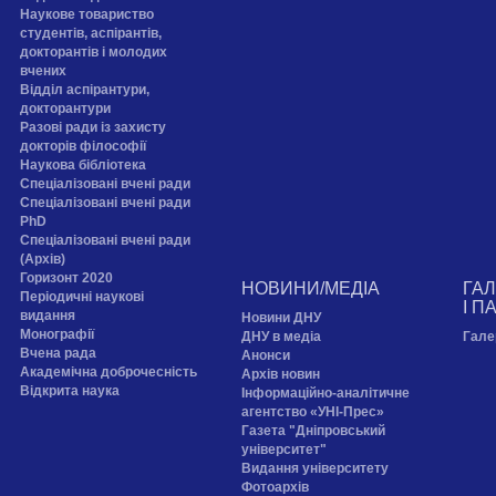
Наукове товариство
студентів, аспірантів,
докторантів і молодих
вчених
Відділ аспірантури,
докторантури
Разові ради із захисту
докторів філософії
Наукова бібліотека
Спеціалізовані вчені ради
Спеціалізовані вчені ради
PhD
Спеціалізовані вчені ради
(Архів)
Горизонт 2020
НОВИНИ/МЕДІА
ГА
Періодичні наукові
І П
видання
Новини ДНУ
Монографії
ДНУ в медіа
Гале
Вчена рада
Анонси
Академічна доброчесність
Архів новин
Відкрита наука
Інформаційно-аналітичне
агентство «УНІ-Прес»
Газета "Дніпровський
університет"
Видання університету
Фотоархів