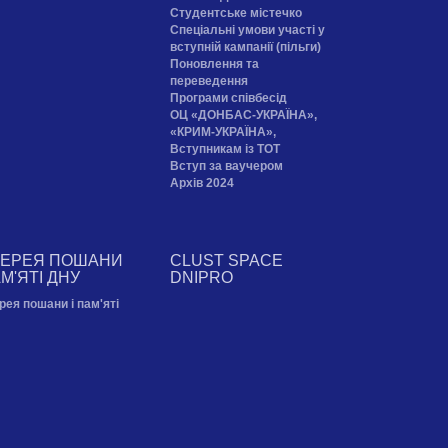
Cтудентське містечко
Спеціальні умови участі у
вступній кампанії (пільги)
Поновлення та
переведення
Програми співбесід
ОЦ «ДОНБАС-УКРАЇНА»,
«КРИМ-УКРАЇНА»,
Вступникам із ТОТ
Вступ за ваучером
Архів 2024
ЛЕРЕЯ ПОШАНИ
CLUST SPACE
АМ'ЯТІ ДНУ
DNIPRO
рея пошани і пам'яті