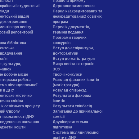
льності
Правила прийому
країнські студентські
Державне замовлення
піади
Перелік (акредитованих та
ентський відділ
неакредитованих) освітніх
док отримання
програм
ментів про освіту
Перелік документів,
овий репозиторій
терміни подання
Програми творчих
ова бібліотека
конкурсiв
ентське
Вступ до аспірантури,
врядування
докторантури
ов'я
Вступ до магістратури
т, культура,
Вища освіта ветеранів
очинок
ЗСУ
е робоче місце
Творчі конкурси
нтерська робота
Розклад фахових іспитів
ема післядипломної
(магістратура)
ти в ДНУ
Розклад співбесід
ентське містечко
Результати фахових
ична клініка
іспитів
ік освітнього процесу
Результати співбесід
рий Європу
Запитання до приймальної
т незламності ДНУ
комісії
ведення на навчання
Доуніверситетська
юджетні кошти
підготовка
Система післядипломної
освіти в ДНУ