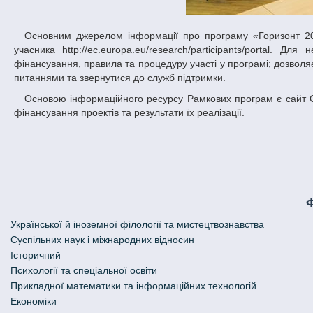
Основним джерелом інформації про програму «Горизонт 2020» та одночасно її практичним інструментом для роботи в ній є портал
учасника http://ec.europa.eu/research/participants/portal. 
фінансування, правила та процедуру участі у програмі; дозвол
питаннями та звернутися до служб підтримки.
Основою інформаційного ресурсу Рамкових програм є сайт CORDIS: http://cordis.europa.eu, призначений для поширення інформації про
фінансування проектів та результати їх реалізації.
Української й іноземної філології та мистецтвознавства
Cуспільних наук і міжнародних відносин
Історичний
Психології та спеціальної освіти
Прикладної математики та інформаційних технологій
Економіки