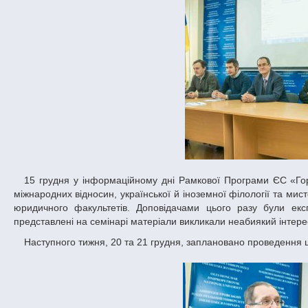
15 грудня у інформаційному дні Рамкової Програми ЄС «Горизонт 2020» взяли участь провідні науковці факультетів суспільних наук та
міжнародних відносин, української й іноземної філології та мист
юридичного факультетів. Доповідачами цього разу були ек
представлені на семінарі матеріали викликали неабиякий інтерес
Наступного тижня, 20 та 21 грудня, заплановано проведення