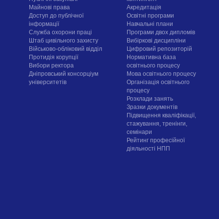
Майнові права
Акредитація
Доступ до публічної
Освітні програми
інформації
Навчальні плани
Служба охорони праці
Програми двох дипломів
Штаб цивільного захисту
Вибіркові дисципліни
Військово-обліковий відділ
Цифровий репозиторій
Протидія корупції
Нормативна база
Вибори ректора
освітнього процесу
Дніпровський консорціум
Мова освітнього процесу
університетів
Організація освітнього
процесу
Розклади занять
Зразки документів
Підвищення кваліфікації,
стажування, тренінги,
семінари
Рейтинг професійної
діяльності НПП