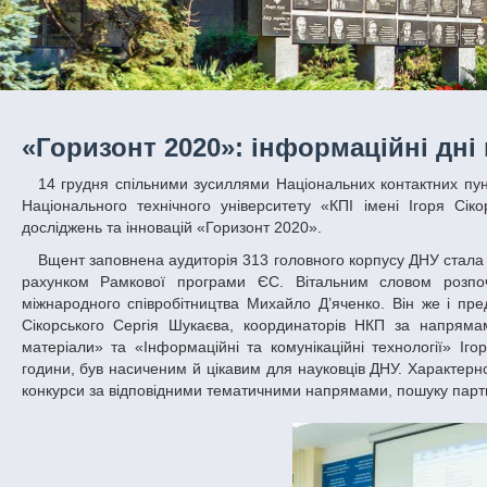
«Горизонт 2020»: інформаційні дні
14 грудня спільними зусиллями Національних контактних пунктів Дніпропетровського національного університету імені Олеся Гончара та
Національного технічного університету «КПІ імені Ігоря С
досліджень та інновацій «Горизонт 2020».
Вщент заповнена аудиторія 313 головного корпусу ДНУ стала свідком початку залучення співробітників до міжнародних проектів восьмої за
рахунком Рамкової програми ЄС. Вітальним словом розпоч
міжнародного співробітництва Михайло Д’яченко. Він же і пред
Сікорського Сергія Шукаєва, координаторів НКП за напряма
матеріали» та «Інформаційні та комунікаційні технології» І
години, був насиченим й цікавим для науковців ДНУ. Характер
конкурси за відповідними тематичними напрямами, пошуку партн