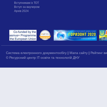
Вступникам із ТОТ
Вступ за ваучером
Архів 2024
Система електронного документообігу
|
Мапа сайту
|
Рейтинг в
© Ресурсний центр IT-освіти та технологій ДНУ