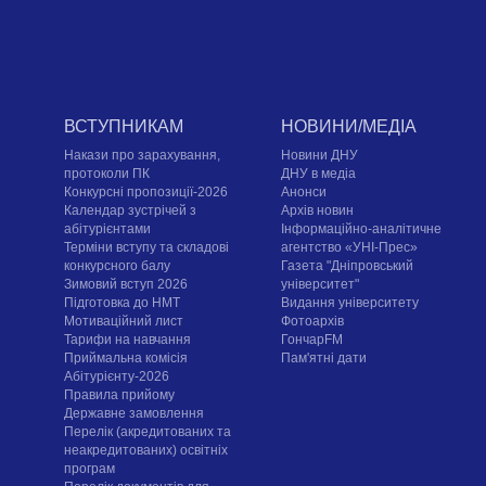
ВСТУПНИКАМ
НОВИНИ/МЕДІА
Накази про зарахування,
Новини ДНУ
протоколи ПК
ДНУ в медіа
Конкурсні пропозиції-2026
Анонси
Календар зустрічей з
Архів новин
абітурієнтами
Інформаційно-аналітичне
Терміни вступу та складові
агентство «УНІ-Прес»
конкурсного балу
Газета "Дніпровський
Зимовий вступ 2026
університет"
Підготовка до НМТ
Видання університету
Мотиваційний лист
Фотоархів
Тарифи на навчання
ГончарFM
Приймальна комісія
Пам'ятні дати
Абітурієнту-2026
Правила прийому
Державне замовлення
Перелік (акредитованих та
неакредитованих) освітніх
програм