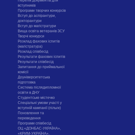
Перелік документів для
вступників
Програми творчих конкурсiв
Вступ до аспірантури,
докторантури
Вступ до магістратури
Вища освіта ветеранів ЗСУ
Творчі конкурси
Розклад фахових іспитів
(магістратура)
Розклад співбесід
Результати фахових іспитів
Результати співбесід
Запитання до приймальної
комісії
Доуніверситетська
підготовка
Система післядипломної
освіти в ДНУ
Cтудентське містечко
Спеціальні умови участі у
вступній кампанії (пільги)
Поновлення та
переведення
Програми співбесід
ОЦ «ДОНБАС-УКРАЇНА»,
«КРИМ-УКРАЇНА»,