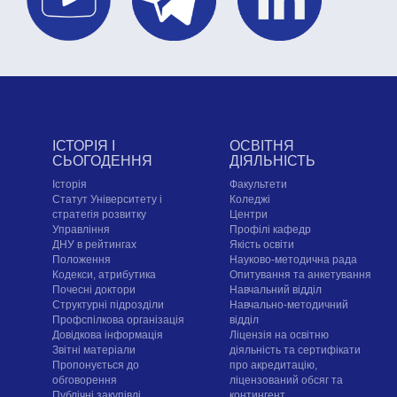
ІСТОРІЯ І
ОСВІТНЯ
СЬОГОДЕННЯ
ДІЯЛЬНІСТЬ
Історія
Факультети
Статут Університету і
Коледжі
стратегія розвитку
Центри
Управління
Профілі кафедр
ДНУ в рейтингах
Якість освіти
Положення
Науково-методична рада
Кодекси, атрибутика
Опитування та анкетування
Почесні доктори
Навчальний відділ
Структурні підрозділи
Навчально-методичний
Профспілкова організація
відділ
Довідкова інформація
Ліцензія на освітню
Звітні матеріали
діяльність та сертифікати
Пропонується до
про акредитацію,
обговорення
ліцензований обсяг та
Публічні закупівлі
контингент