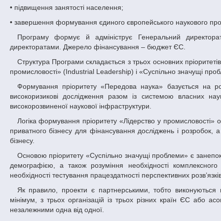
• підвищення занятості населення;
• завершення формування єдиного європейського наукового про
Програму формує й адмініструє Генеральний директорат з досліджень та інновацій Європейської комісії разом з галузевими
директоратами. Джерело фінансування – бюджет ЄС.
Структура Програми складається з трьох основних пріоритетів (або структурних блоків): «Передова наука» (Excellent Science), «Лідерство у
промисловості» (Industrial Leadership) і «Суспільно значущі проб
Формування пріоритету «Передова наука» базується на розумінні того, що основою технологічного лідерства є фундаментальні та
високоризикові дослідження разом із системою власних наук
високорозвиненої наукової інфраструктури.
Логіка формування пріоритету «Лідерство у промисловості» обумовлена необхідністю інвестувати у ключові технології, залучати структури
приватного бізнесу для фінансування досліджень і розробок, а 
бізнесу.
Основою пріоритету «Суспільно значущі проблеми» є занепокоєність громадян ЄС станом енергетики, клімату, системи охорони здоров’я,
демографією, а також розуміння необхідності комплексного 
необхідності тестування працездатності перспективних розв’язків
Як правило, проекти є партнерськими, тобто виконуються міжнародним консорціумом партнерів. Консорціум повинен складатись, як
мінімум, з трьох організацій із трьох різних країн ЄС або а
незалежними одна від одної.