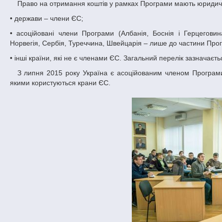
Право на отримання коштів у рамках Програми мають юридичні
• держави – члени ЄС;
• асоційовані члени Програми (Албанія, Боснія і Герцеговина
Норвегія, Сербія, Туреччина, Швейцарія – лише до частини Про
• інші країни, які не є членами ЄС. Загальний перелік зазначаєть
З липня 2015 року Україна є асоційованим членом Програми «Горизонт 2020», тому має можливість користуватися тими ж привілеями,
якими користуються крани ЄС.