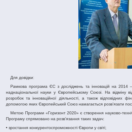
Для довідки:
Рамкова програма ЄС з досліджень та інновацій на 2014 – 2020 рр. «Горизонт 2020» є восьмою за рахунком програмою підтримки
наднаціональної науки у Європейському Союзі. На відміну в
розробок та інноваційної діяльності, а також відповідних ф
допомогою яких Європейський Союз намагається розв’язати пост
Метою Програми «Горизонт 2020» є створення науково-технічної основи для прискореного та стабільного економічного розвитку Європи.
Програму спрямовано на розв’язання таких задач:
• зростання конкурентоспроможності Європи у світі;