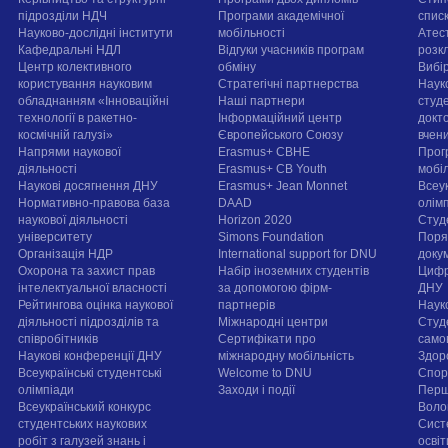
підрозділи НДЧ
Програми академічної
спис
Науково-дослідні інститути
мобільності
Атест
Кафедральні НДЛ
Відгуки учасників програм
розк
Центр колективного
обміну
Вибі
користування науковим
Стратегічні партнерства
Наук
обладнанням «Інноваційні
Наші партнери
студе
технології в ракетно-
Інформаційний центр
докт
космічній галузі»
Європейського Союзу
вчен
Напрями наукової
Erasmus+ CBHE
Прог
діяльності
Erasmus+ CB Youth
мобі
Наукові досягнення ДНУ
Erasmus+ Jean Monnet
Всеук
Нормативно-правова база
DAAD
олім
наукової діяльності
Horizon 2020
Студ
університету
Simons Foundation
Поря
Організація НДР
International support for DNU
докум
Охорона та захист прав
Набір іноземних студентів
Цифр
інтелектуальної власності
за допомогою фірм-
ДНУ
Рейтингова оцінка наукової
партнерів
Наук
діяльності підрозділів та
Міжнародні центри
Студ
співробітників
Сертифікати про
само
Наукові конференції ДНУ
міжнародну мобільність
Здор
Всеукраїнські студентські
Welcome to DNU
Спорт
олімпіади
Заходи і події
Перш
Всеукраїнський конкурс
Воло
студентських наукових
Сист
робіт з галузей знань і
осві