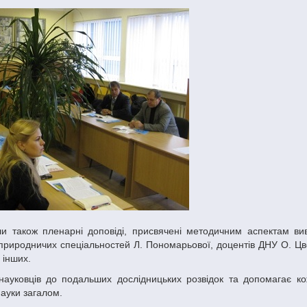
природничих спеціальностей Л. Пономарьової, доцентів ДНУ О. Цвє
 інших.
науки загалом.