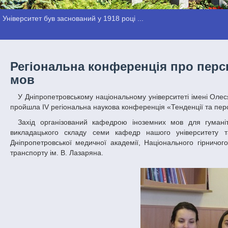
Університет був заснований у 1918 році ...
Регіональна конференція про перс
мов
У Дніпропетровському національному університеті імені Олеся Гончара на факультеті української й іноземної філології та мистецтвознавства
пройшла IV регіональна наукова конференція «Тенденції та перс
Захід організований кафедрою іноземних мов для гуманітарних спеціальностей. У ньому взяли участь представники професорсько-
викладацького складу семи кафедр нашого університету т
Дніпропетровської медичної академії, Національного гірничого
транспорту ім. В. Лазаряна.