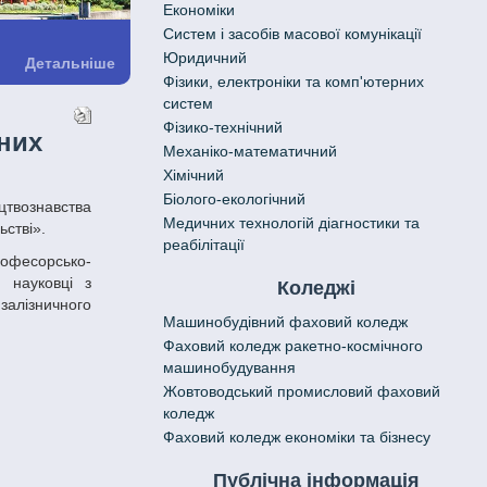
Економіки
Систем і засобів масової комунікації
Юридичний
Детальніше
Фізики, електроніки та комп'ютерних
систем
Фізико-технічний
них
Механіко-математичний
Хімічний
Біолого-екологічний
Медичних технологій діагностики та
ьстві».
реабілітації
 науковці з
Коледжі
залізничного
Машинобудівний фаховий коледж
Фаховий коледж ракетно-космічного
машинобудування
Жовтоводський промисловий фаховий
коледж
Фаховий коледж економіки та бізнесу
Публічна інформація