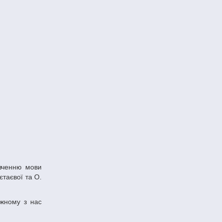
таєвої та О.