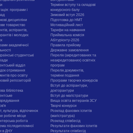
ки
Терміни вступу та складові
ація: програми і
конкурсного балу
лад
Зимовий вступ 2026
ркові дисципліни
Підготовка до НМТ
ове товариство
Мотиваційний лист
нтів, аспірантів,
Тарифи на навчання
орантів і молодих
Приймальна комісія
их
Абітурієнту-2026
рами академічної
Правила прийому
льності
Державне замовлення
раїнські студентські
Перелік (акредитованих та
піади
неакредитованих) освітніх
ентський відділ
програм
док отримання
Перелік документів,
ентів про освіту
терміни подання
овий репозиторій
Програми творчих конкурсiв
Вступ до аспірантури,
ова бібліотека
докторантури
ентське
Вступ до магістратури
врядування
Вища освіта ветеранів ЗСУ
ов'я
Творчі конкурси
, культура, відпочинок
Розклад фахових іспитів
е робоче місце
(магістратура)
нтерська робота
Розклад співбесід
ема післядипломної
Результати фахових іспитів
ти в ДНУ
Результати співбесід