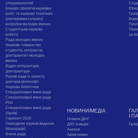
спеціальностей
Cтуд
Конкурс проєктів наукових
Юрид
робіт та науково-технічних
Граф
(експериментальних)
Відк
розробок молодих вчених
Пунк
Студентська наукова
Пере
робота
за б
Рада молодих вчених
Наукове товариство
студентів, аспірантів,
докторантів і молодих
вчених
Відділ аспірантури,
докторантури
Разові ради із захисту
докторів філософії
Наукова бібліотека
Спеціалізовані вчені ради
Спеціалізовані вчені ради
PhD
Спеціалізовані вчені ради
НОВИНИ/МЕДІА
ГА
(Архів)
І П
Горизонт 2020
Новини ДНУ
Періодичні наукові видання
ДНУ в медіа
Гале
Монографії
Анонси
Вчена рада
Архів новин