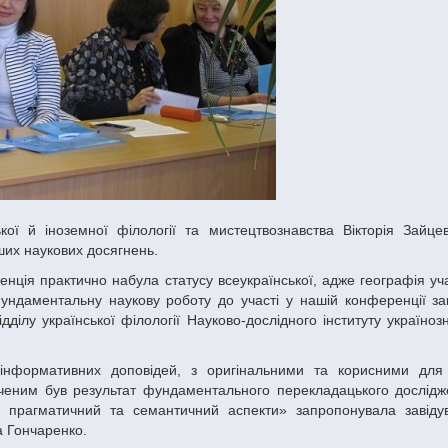
ших наукових досягнень.
фундаментальну наукову роботу до участі у нашій конференції з
дділу української філології Науково-дослідного інституту україно
ченим був результат фундаментального перекладацького дослідж
а: прагматичний та семантичний аспекти» запропонувала завід
а Гончаренко.