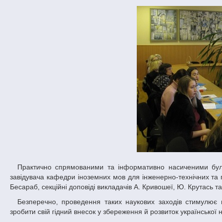
Практично спрямованими та інформативно насиченими були також пленарні доповіді, присвячені методичним аспектам вивченню мови
завідувача кафедри іноземних мов для інженерно-технічних та 
Бесараб, секційні доповіді викладачів А. Кривошеї, Ю. Крутась та
Безперечно, проведення таких наукових заходів стимулює науковців до подальших дослідницьких розвідок та допомагає кожному з нас
зробити свій гідний внесок у збереження й розвиток української 