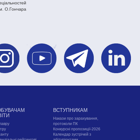
еціальностей
м. О.Гончара
ОБУВАЧАМ
ВСТУПНИКАМ
ВІТИ
Накази про зарахування,
лавру
протоколи ПК
стру
Конкурсні пропозиції-2026
ранту
Календар зустрічей з
ендіальні рейтингові
абітурієнтами