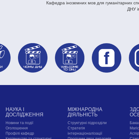
Кафедра іноземних мов для гуманітарних сп
ДНУ і
НАУКА І
МІЖНАРОДНА
ЗД
ДОСЛІДЖЕННЯ
ДІЯЛЬНІСТЬ
ОС
Новини та події
Структурні підрозділи
Бака
Оголошення
Стратегія
Магі
Профілі кафедр
інтернаціоналізації
Аспі
Керівництво та структурні
Програми двох дипломів
Стип