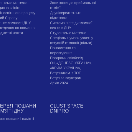
ентське містечко
Запитання до приймальної
ична клініка
комісії
ік освітнього процесу
Доуніверситетська
рий Європу
підготовка
т незламності ДНУ
Система післядипломної
ведення на навчання
освіти в ДНУ
юджетні кошти
Cтудентське містечко
Спеціальні умови участі у
вступній кампанії (пільги)
Поновлення та
переведення
Програми співбесід
ОЦ «ДОНБАС-УКРАЇНА»,
«КРИМ-УКРАЇНА»,
Вступникам із ТОТ
Вступ за ваучером
Архів 2024
ЛЕРЕЯ ПОШАНИ
CLUST SPACE
АМ'ЯТІ ДНУ
DNIPRO
рея пошани і пам'яті