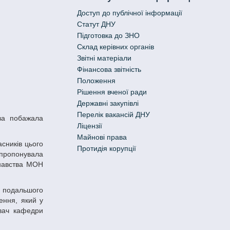
Доступ до публічної інформації
Статут ДНУ
Підготовка до ЗНО
Склад керівних органів
Звітні матеріали
Фінансова звітність
Положення
Рішення вченої ради
Державні закупівлі
Перелік вакансій ДНУ
Ліцензії
Майнові права
Протидія корупції
апропонувала
знавства МОН
ення, який у
увач кафедри