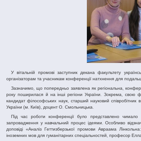
У вітальній промові заступник декана факультету української й іноземної філології та мистецтвознавства Вікторія Зайцева побажала
організаторам та учасникам конференції натхнення для подаль
Зазначимо, що попередньо заявлена як регіональна, конференція практично набула статусу всеукраїнської, адже географія учасників цього
року поширилася й на інші регіони України. Зокрема, свою 
кандидат філософських наук, старший науковий співробітник ві
України (м. Київ), доцент О. Смольницька.
Під час роботи конференції було представлено чимало інформативних доповідей, з оригінальними та корисними для подальшого
запровадження у навчальний процес ідеями. Особливо відзна
доповіді «Аналіз Геттизберзької промови Авраама Лінкольн
іноземних мов для гуманітарних спеціальностей, професор Елл