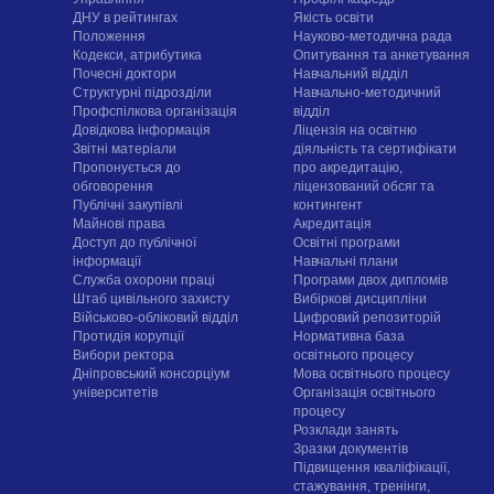
ДНУ в рейтингах
Якість освіти
Положення
Науково-методична рада
Кодекси, атрибутика
Опитування та анкетування
Почесні доктори
Навчальний відділ
Структурні підрозділи
Навчально-методичний
Профспілкова організація
відділ
Довідкова інформація
Ліцензія на освітню
Звітні матеріали
діяльність та сертифікати
Пропонується до
про акредитацію,
обговорення
ліцензований обсяг та
Публічні закупівлі
контингент
Майнові права
Акредитація
Доступ до публічної
Освітні програми
інформації
Навчальні плани
Служба охорони праці
Програми двох дипломів
Штаб цивільного захисту
Вибіркові дисципліни
Військово-обліковий відділ
Цифровий репозиторій
Протидія корупції
Нормативна база
Вибори ректора
освітнього процесу
Дніпровський консорціум
Мова освітнього процесу
університетів
Організація освітнього
процесу
Розклади занять
Зразки документів
Підвищення кваліфікації,
стажування, тренінги,