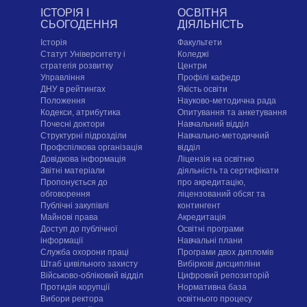
ІСТОРІЯ І
ОСВІТНЯ
СЬОГОДЕННЯ
ДІЯЛЬНІСТЬ
Історія
Факультети
Статут Університету і
Коледжі
стратегія розвитку
Центри
Управління
Профілі кафедр
ДНУ в рейтингах
Якість освіти
Положення
Науково-методична рада
Кодекси, атрибутика
Опитування та анкетування
Почесні доктори
Навчальний відділ
Структурні підрозділи
Навчально-методичний
Профспілкова організація
відділ
Довідкова інформація
Ліцензія на освітню
Звітні матеріали
діяльність та сертифікати
Пропонується до
про акредитацію,
обговорення
ліцензований обсяг та
Публічні закупівлі
контингент
Майнові права
Акредитація
Доступ до публічної
Освітні програми
інформації
Навчальні плани
Служба охорони праці
Програми двох дипломів
Штаб цивільного захисту
Вибіркові дисципліни
Військово-обліковий відділ
Цифровий репозиторій
Протидія корупції
Нормативна база
Вибори ректора
освітнього процесу