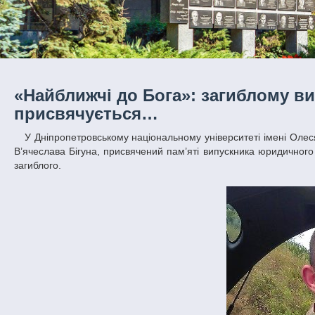
«Найближчі до Бога»: загиблому в
присвячується…
У Дніпропетровському національному університеті імені Олеся Гончара відбувся прем’єрний показ фільму «Найближчі до Бога» режисера
В’ячеслава Бігуна, присвячений пам’яті випускника юридичного
загиблого.