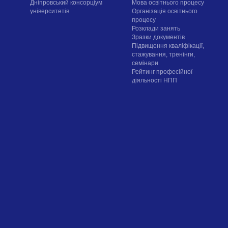
Дніпровський консорціум
Мова освітнього процесу
університетів
Організація освітнього
процесу
Розклади занять
Зразки документів
Підвищення кваліфікації,
стажування, тренінги,
семінари
Рейтинг професійної
діяльності НПП