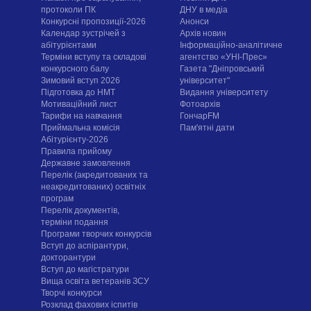
протоколи ПК
ДНУ в медіа
Конкурсні пропозиції-2026
Анонси
Календар зустрічей з
Архів новин
абітурієнтами
Інформаційно-аналітичне
Терміни вступу та складові
агентство «УНІ-Прес»
конкурсного балу
Газета "Дніпровський
Зимовий вступ 2026
університет"
Підготовка до НМТ
Видання університету
Мотиваційний лист
Фотоархів
Тарифи на навчання
ГончарFM
Приймальна комісія
Пам'ятні дати
Абітурієнту-2026
Правила прийому
Державне замовлення
Перелік (акредитованих та
неакредитованих) освітніх
програм
Перелік документів,
терміни подання
Програми творчих конкурсiв
Вступ до аспірантури,
докторантури
Вступ до магістратури
Вища освіта ветеранів ЗСУ
Творчі конкурси
Розклад фахових іспитів