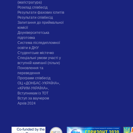
(магістратура)
Розклад співбесід
Результати фахових іспитів
Результати співбесід
Запитання до приймальної
комісії
Доуніверситетська
підготовка
Система післядипломної
освіти в ДНУ
Cтудентське містечко
Спеціальні умови участі у
вступній кампанії (пільги)
Поновлення та
переведення
Програми співбесід
ОЦ «ДОНБАС-УКРАЇНА»,
«КРИМ-УКРАЇНА»,
Вступникам із ТОТ
Вступ за ваучером
Архів 2024