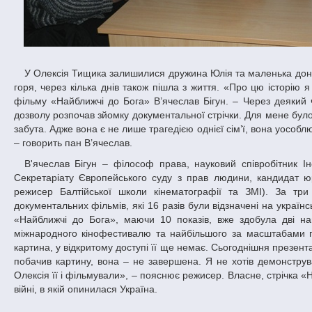
У Олексія Тищика залишилися дружина Юлія та маленька донька Анастасія, батько і молодша сестра. Мати Олексія, Ірина, не витримавши
горя, через кілька днів також пішла з життя. «Про цю історію 
фільму «Найближчі до Бога» В’ячеслав Бігун. – Через деякий 
дозволу розпочав зйомку документальної стрічки. Для мене було
забута. Адже вона є не лише трагедією однієї сім’ї, вона уособлює
– говорить пан В’ячеслав.
В'ячеслав Бігун – філософ права, науковий співробітник Інституту держави і права ім. В. М. Корецького НАН України, був юристом
Секретаріату Європейського суду з прав людини, кандидат ю
режисер Балтійської школи кінематографії та ЗМІ). За три
документальних фільмів, які 16 разів були відзначені на україн
«Найближчі до Бога», маючи 10 показів, вже здобула дві на
міжнародного кінофестивалю та найбільшого за масштабами по
картина, у відкритому доступі її ще немає. Сьогоднішня презент
побачив картину, вона – не завершена. Я не хотів демонструват
Олексія її і фільмували», – пояснює режисер. Власне, стрічка 
війні, в якій опинилася Україна.