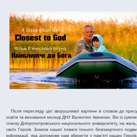
Після перегляду цієї зворушливої картини зі словом до присутніх виступив проректор з науково-педагогічної роботи у сфері гуманітарної
освіти та виховання молоді ДНУ Валентин Іваненко. Він із сумом
списку Дніпропетровського національного університету, на жаль,
своїх Героїв. Знаком нашої поваги їхнього безсмертного подви
інформації, яка допоможе нам зберегти у пам’яті наших Герої