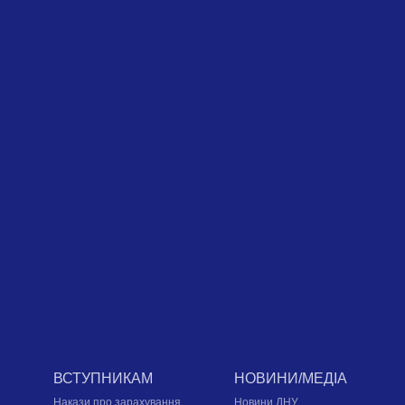
ВСТУПНИКАМ
НОВИНИ/МЕДІА
Накази про зарахування,
Новини ДНУ