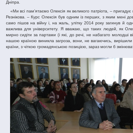
Дніпра.
«Ми всі пам’ятаємо Олексія як великого патріота, – пригадує викладач кафедри цивільного, трудового та господарського права ДНУ Марія
Резнікова. – Курс Олексія був одним із перших, з яким мені до
само пішов на війну і, на жаль, улітку 2014 року загинув й 
важлива для університету. Я вважаю, що таких людей, як Олекс
мирно сидіти за партами (і які, до речі, не набагато молодші в
нашою країною виникла загроза, вони, не вагаючись, вирішили 
країни, з чіткою громадянською позицією, зараз могли б змінюва