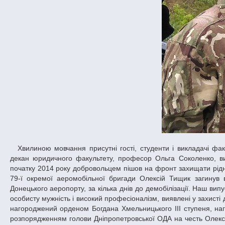
Хвилиною мовчання присутні гості, студенти і викладачі факультету вшанували пам'ять Олексія – випускника 2008 року. Як відзначила
декан юридичного факультету, професор Ольга Соколенко, ви
початку 2014 року добровольцем пішов на фронт захищати рідну
79-ї окремої аеромобільної бригади Олексій Тищик загинув 
Донецького аеропорту, за кілька днів до демобілізації. Наш ви
особисту мужність і високий професіоналізм, виявлені у захисті 
нагороджений орденом Богдана Хмельницького III ступеня, на
розпорядженням голови Дніпропетровської ОДА на честь Олекс