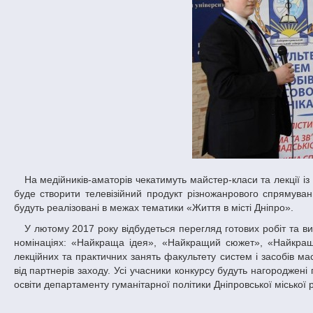
На медійників-аматорів чекатимуть майстер-класи та лекції із професійної журналістики та рекламної справи. Після цього їхнім завданням
буде створити телевізійний продукт різножанрового спрямуван
будуть реалізовані в межах тематики «Життя в місті Дніпро».
У лютому 2017 року відбудеться перегляд готових робіт та визначаться переможці конкурсу. Учасники будуть нагороджені в різноманітних
номінаціях: «Найкраща ідея», «Найкращий сюжет», «Найкращ
лекційних та практичних занять факультету систем і засобів ма
від партнерів заходу. Усі учасники конкурсу будуть нагороджен
освіти департаменту гуманітарної політики Дніпровської міської 