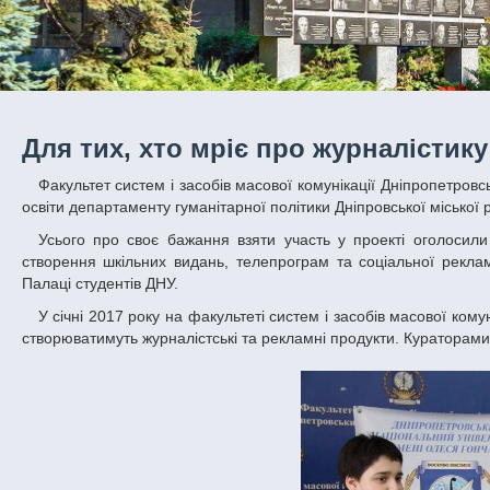
Для тих, хто мріє про журналістику
Факультет систем і засобів масової комунікації Дніпропетровського національного університету імені Олеся Гончара спільно з Управлінням
освіти департаменту гуманітарної політики Дніпровської міської 
Усього про своє бажання взяти участь у проекті оголосили 12 середніх навчальних закладів, які вже мають досвід творчої роботи зі
створення шкільних видань, телепрограм та соціальної реклам
Палаці студентів ДНУ.
У січні 2017 року на факультеті систем і засобів масової комунікації відбудеться другий етап змагання серед старшокласників, у якому учні
створюватимуть журналістські та рекламні продукти. Кураторами 