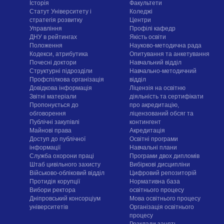
Історія
Факультети
Статут Університету і
Коледжі
стратегія розвитку
Центри
Управління
Профілі кафедр
ДНУ в рейтингах
Якість освіти
Положення
Науково-методична рада
Кодекси, атрибутика
Опитування та анкетування
Почесні доктори
Навчальний відділ
Структурні підрозділи
Навчально-методичний
Профспілкова організація
відділ
Довідкова інформація
Ліцензія на освітню
Звітні матеріали
діяльність та сертифікати
Пропонується до
про акредитацію,
обговорення
ліцензований обсяг та
Публічні закупівлі
контингент
Майнові права
Акредитація
Доступ до публічної
Освітні програми
інформації
Навчальні плани
Служба охорони праці
Програми двох дипломів
Штаб цивільного захисту
Вибіркові дисципліни
Військово-обліковий відділ
Цифровий репозиторій
Протидія корупції
Нормативна база
Вибори ректора
освітнього процесу
Дніпровський консорціум
Мова освітнього процесу
університетів
Організація освітнього
процесу
Розклади занять