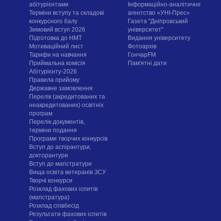
абітурієнтами
Інформаційно-аналітичне
Терміни вступу та складові
агентство «УНІ-Прес»
конкурсного балу
Газета "Дніпровський
Зимовий вступ 2026
університет"
Підготовка до НМТ
Видання університету
Мотиваційний лист
Фотоархів
Тарифи на навчання
ГончарFM
Приймальна комісія
Пам'ятні дати
Абітурієнту-2026
Правила прийому
Державне замовлення
Перелік (акредитованих та
неакредитованих) освітніх
програм
Перелік документів,
терміни подання
Програми творчих конкурсiв
Вступ до аспірантури,
докторантури
Вступ до магістратури
Вища освіта ветеранів ЗСУ
Творчі конкурси
Розклад фахових іспитів
(магістратура)
Розклад співбесід
Результати фахових іспитів