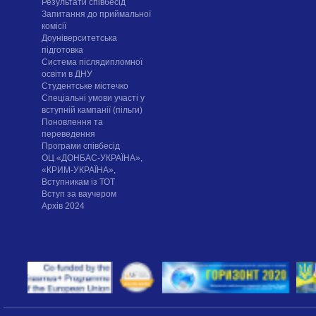
Результати співбесід
Запитання до приймальної
комісії
Доуніверситетська
підготовка
Система післядипломної
освіти в ДНУ
Cтудентське містечко
Спеціальні умови участі у
вступній кампанії (пільги)
Поновлення та
переведення
Програми співбесід
ОЦ «ДОНБАС-УКРАЇНА»,
«КРИМ-УКРАЇНА»,
Вступникам із ТОТ
Вступ за ваучером
Архів 2024