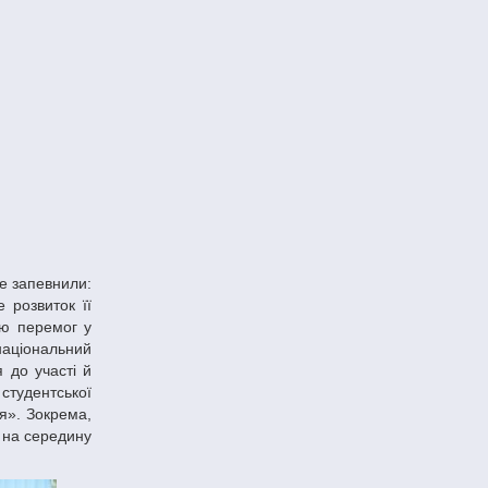
е розвиток її
тю перемог у
національний
я до участі й
 студентської
ня». Зокрема,
е на середину