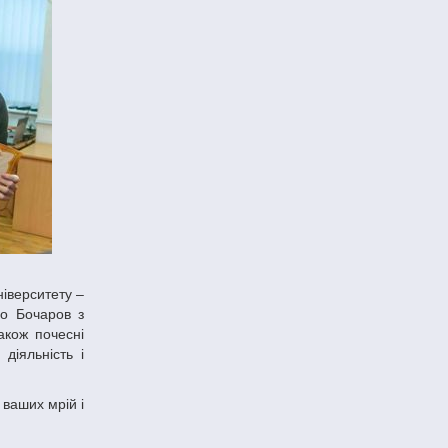
ло Бочаров з
акож почесні
діяльність і