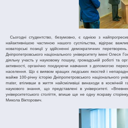
Сьогодні студентство, безумовно, є однією з найпрогресивніших верств української нації. Це потужний рух, який залишається чи не
найактивнішою частиною нашого суспільства, відіграє важли
новаторські позиції у здійсненні демократичних перетворен
Дніпропетровського національного університету імені Олеся Го
діяльну участь у науковому пошуку, громадській роботі та орг
активності, органічно поєднуючи навчання з допомогою пере
населення. Що є виявом кращих людських якостей і непарадног
майже 100-річну історію Дніпропетровського національного унів
mater, втіливши в життя найсміливіші винаходи в космічній 
наукового знання, що представлені в університеті. «Впевне
університетського століття, впише ще не одну яскраву сторінку
Микола Вікторович.