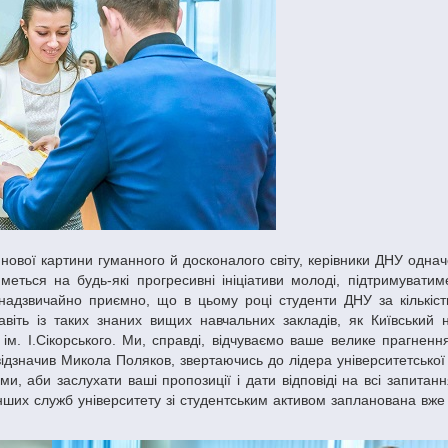
меться на будь-які прогресивні ініціативи молоді, підтримуватим
м надзвичайно приємно, що в цьому році студенти ДНУ за кількіс
авіть із таких знаних вищих навчальних закладів, як Київський 
т ім. І.Сікорського. Ми, справді, відчуваємо ваше велике прагненн
– відзначив Микола Поляков, звертаючись до лідера університетської
и, аби заслухати ваші пропозиції і дати відповіді на всі запитан
й інших служб університету зі студентським активом запланована вж