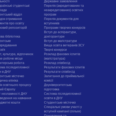
льності
Державне замовлення
раїнські студентські
Перелік (акредитованих та
піади
неакредитованих) освітніх
ентський відділ
програм
док отримання
Перелік документів для
ентів про освіту
вступників
овий репозиторій
Програми творчих конкурсiв
Вступ до аспірантури,
ова бібліотека
докторантури
ентське
Вступ до магістратури
врядування
Вища освіта ветеранів ЗСУ
ов'я
Творчі конкурси
, культура, відпочинок
Розклад фахових іспитів
е робоче місце
(магістратура)
нтерська робота
Розклад співбесід
ема післядипломної
Результати фахових іспитів
ти в ДНУ
Результати співбесід
ентське містечко
Запитання до приймальної
ична клініка
комісії
ік освітнього процесу
Доуніверситетська
рий Європу
підготовка
т незламності ДНУ
Система післядипломної
ведення на навчання
освіти в ДНУ
юджетні кошти
Cтудентське містечко
Спеціальні умови участі у
вступній кампанії (пільги)
Поновлення та