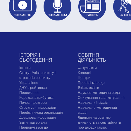
ІСТОРІЯ І
ОСВІТНЯ
СЬОГОДЕННЯ
ДІЯЛЬНІСТЬ
Історія
Факультети
Статут Університету і
Коледжі
стратегія розвитку
Центри
Управління
Профілі кафедр
ДНУ в рейтингах
Якість освіти
Положення
Науково-методична рада
Кодекси, атрибутика
Опитування та анкетування
Почесні доктори
Навчальний відділ
Структурні підрозділи
Навчально-методичний
Профспілкова організація
відділ
Довідкова інформація
Ліцензія на освітню
Звітні матеріали
діяльність та сертифікати
Пропонується до
про акредитацію,