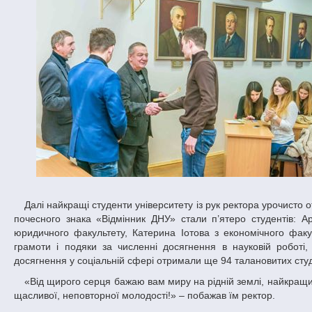
Далі найкращі студенти університету із рук ректора урочисто отримали заслужені нагороди. Так, володарями найвищої відзнаки університету –
почесного знака «Відмінник ДНУ» стали п’ятеро студентів: А
юридичного факультету, Катерина Іотова з економічного факу
грамоти і подяки за численні досягнення в науковій роботі, 
досягнення у соціальній сфері отримали ще 94 талановитих студе
«Від щирого серця бажаю вам миру на рідній землі, найкращих успіхів у навчанні, яскравого творчого піднесення, здійснення усіх ваших мрій і
щасливої, неповторної молодості!» – побажав їм ректор.