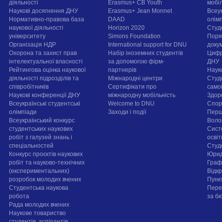
діяльності
Erasmus+ CB Youth
мобі
Наукові досягнення ДНУ
Erasmus+ Jean Monnet
Всеук
Нормативно-правова база
DAAD
олім
наукової діяльності
Horizon 2020
Студ
університету
Simons Foundation
Поря
Організація НДР
International support for DNU
докум
Охорона та захист прав
Набір іноземних студентів
Цифр
інтелектуальної власності
за допомогою фірм-
ДНУ
Рейтингова оцінка наукової
партнерів
Наук
діяльності підрозділів та
Міжнародні центри
Студ
співробітників
Сертифікати про
само
Наукові конференції ДНУ
міжнародну мобільність
Здор
Всеукраїнські студентські
Welcome to DNU
Спорт
олімпіади
Заходи і події
Перш
Всеукраїнський конкурс
Воло
студентських наукових
Сист
робіт з галузей знань і
осві
спеціальностей
Cтуд
Конкурс проєктів наукових
Юрид
робіт та науково-технічних
Граф
(експериментальних)
Відк
розробок молодих вчених
Пунк
Студентська наукова
Пере
робота
за б
Рада молодих вчених
Наукове товариство
студентів, аспірантів,