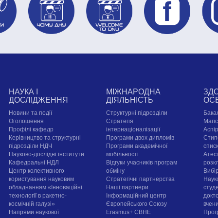
НАУКА І
МІЖНАРОДНА
ЗД
ДОСЛІДЖЕННЯ
ДІЯЛЬНІСТЬ
ОС
Новини та події
Структурні підрозділи
Бака
Оголошення
Стратегія
Магі
Профілі кафедр
інтернаціоналізації
Аспі
Керівництво та структурні
Програми двох дипломів
Стип
підрозділи НДЧ
Програми академічної
спис
Науково-дослідні інститути
мобільності
Атест
Кафедральні НДЛ
Відгуки учасників програм
розк
Центр колективного
обміну
Вибі
користування науковим
Стратегічні партнерства
Наук
обладнанням «Інноваційні
Наші партнери
студе
технології в ракетно-
Інформаційний центр
докт
космічній галузі»
Європейського Союзу
вчен
Напрями наукової
Erasmus+ CBHE
Прог