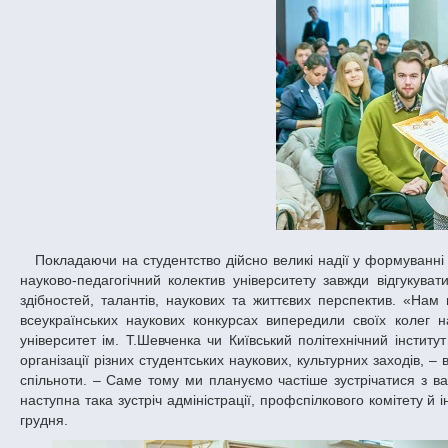
Покладаючи на студентство дійсно великі надії у формуванні нової картини гуманного й досконалого світу, керівники ДНУ одначе запевнили:
науково-педагогічний колектив університету завжди відгукувати
здібностей, талантів, наукових та життєвих перспектив. «На
всеукраїнських наукових конкурсах випередили своїх колег н
університет ім. Т.Шевченка чи Київський політехнічний інститу
організації різних студентських наукових, культурних заходів, 
спільноти. – Саме тому ми плануємо частіше зустрічатися з вам
наступна така зустріч адміністрації, профспілкового комітету 
грудня.