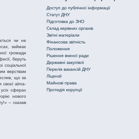
Доступ до публічної інформації
Статут ДНУ
Підготовка до ЗНО
Склад керівних органів
Звітні матеріали
Фінансова звітність
есах, займає
Положення
жної громади
Рішення вченої ради
есії, беруть
Державні закупівлі
і соціальної
Перелік вакансій ДНУ
вим верствам
Ліцензії
еслив, що за
Майнові права
я своєї alma-
Протидія корупції
 усіх сферах
торію нового
ту!» – сказав