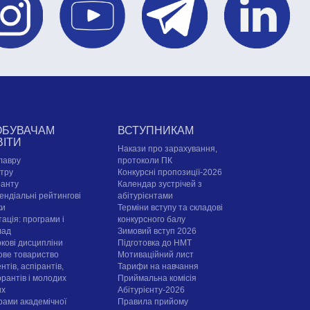
ОБУВАЧАМ
ВСТУПНИКАМ
ВІТИ
Накази про зарахування,
лавру
протоколи ПК
стру
Конкурсні пропозиції-2026
ранту
Календар зустрічей з
ендіальні рейтингові
абітурієнтами
ки
Терміни вступу та складові
ація: програми і
конкурсного балу
лад
Зимовий вступ 2026
ркові дисципліни
Підготовка до НМТ
ове товариство
Мотиваційний лист
нтів, аспірантів,
Тарифи на навчання
орантів і молодих
Приймальна комісія
их
Абітурієнту-2026
рами академічної
Правила прийому