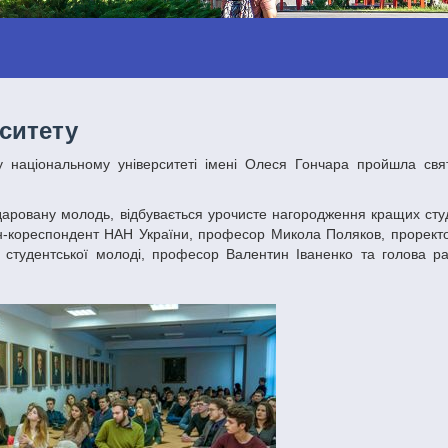
рситету
лен-кореспондент НАН України, професор Микола Поляков, проректо
я студентської молоді, професор Валентин Іваненко та голова ра