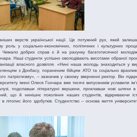
ву роль у соціально-економічних, політичних і культурних проц
ь. Чимало добрих справ є й на рахунку багатотисячної молоді
нчара. Наші студенти успішно оволодівають висотами обраної проф
анізації власного дозвілля. «Нині наша молодь знаходиться у вир
селенцям з Донбасу, пораненим бійцям АТО та соціально вразли
о патріотизму», – зазначив у своєму зверненні ректор. Він підкр
ерситету імені Олеся Гончара вже тисячі випускників уславили ім’
галузі, подолавши літературні вершини, проклавши нові шляхи в
ний, що й нинішнє покоління наших студентів, відкриваючи іс
 в літопис його здобутків. Студентство – основа життя університе