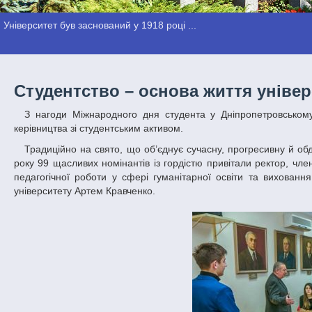
Університет був заснований у 1918 році ...
Студентство – основа життя уніве
З нагоди Міжнародного дня студента у Дніпропетровському національному університеті імені Олеся Гончара пройшла святкова зустріч
керівництва зі студентським активом.
Традиційно на свято, що об’єднує сучасну, прогресивну й обдаровану молодь, відбувається урочисте нагородження кращих студентів. Цього
року 99 щасливих номінантів із гордістю привітали ректор, ч
педагогічної роботи у сфері гуманітарної освіти та вихованн
університету Артем Кравченко.