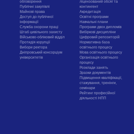
обговорення
ліцензований обсяг та
Публічні закупівлі
контингент
Майнові права
Акредитація
Доступ до публічної
Освітні програми
інформації
Навчальні плани
Служба охорони праці
Програми двох дипломів
Штаб цивільного захисту
Вибіркові дисципліни
Військово-обліковий відділ
Цифровий репозиторій
Протидія корупції
Нормативна база
Вибори ректора
освітнього процесу
Дніпровський консорціум
Мова освітнього процесу
університетів
Організація освітнього
процесу
Розклади занять
Зразки документів
Підвищення кваліфікації,
стажування, тренінги,
семінари
Рейтинг професійної
діяльності НПП