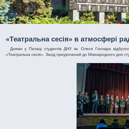
«Театральна сесія» в атмосфері рад
Днями у Палаці студентів ДНУ ім. Олеся Гончара відбулося урочисте відкриття XVII Всеукраїнського фестивалю молодіжних театрів
«Театральна сесія». Захід приурочений до Міжнародного дня ст