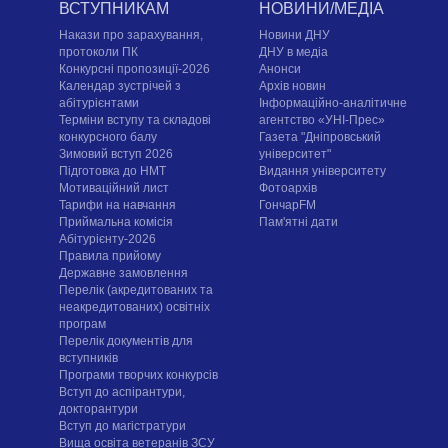
ВСТУПНИКАМ
НОВИНИ/МЕДІА
Накази про зарахування,
Новини ДНУ
протоколи ПК
ДНУ в медіа
Конкурсні пропозиції-2026
Анонси
Календар зустрічей з
Архів новин
абітурієнтами
Інформаційно-аналітичне
Терміни вступу та складові
агентство «УНІ-Прес»
конкурсного балу
Газета "Дніпровський
Зимовий вступ 2026
університет"
Підготовка до НМТ
Видання університету
Мотиваційний лист
Фотоархів
Тарифи на навчання
ГончарFM
Приймальна комісія
Пам'ятні дати
Абітурієнту-2026
Правила прийому
Державне замовлення
Перелік (акредитованих та
неакредитованих) освітніх
програм
Перелік документів для
вступників
Програми творчих конкурсiв
Вступ до аспірантури,
докторантури
Вступ до магістратури
Вища освіта ветеранів ЗСУ