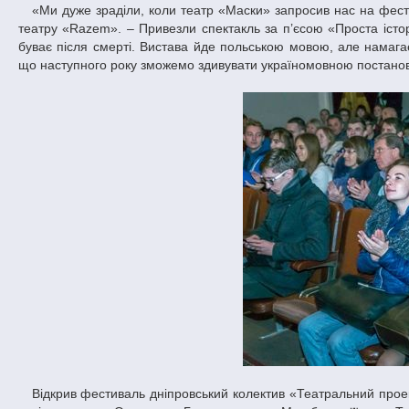
«Ми дуже зраділи, коли театр «Маски» запросив нас на фестиваль в Україну, – розповіла Анна Щербань, помічник режисера краківського
театру «Razem». – Привезли спектакль за п’єсою «Проста іст
буває після смерті. Вистава йде польською мовою, але намагає
що наступного року зможемо здивувати україномовною постано
Відкрив фестиваль дніпровський колектив «Театральний проект» комедією «Кімната 203». «Це наша улюблена комедія, – сказав художній