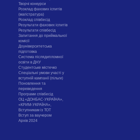
Творчі конкурси
Розклад фахових іспитів
(магістратура)
Розклад співбесід
Результати фахових іспитів
Результати співбесід
Запитання до приймальної
комісії
Доуніверситетська
підготовка
Система післядипломної
освіти в ДНУ
Cтудентське містечко
Спеціальні умови участі у
вступній кампанії (пільги)
Поновлення та
переведення
Програми співбесід
ОЦ «ДОНБАС-УКРАЇНА»,
«КРИМ-УКРАЇНА»,
Вступникам із ТОТ
Вступ за ваучером
Архів 2024