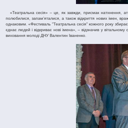
«Театральна сесія» – це, як завжди, присмак натхнення, атмосфера радості і хвилювання. Це зустріч глядачів із колективами, які вже
полюбилися, запам’яталися, а також відкриття нових імен, враж
однаковим. «Фестиваль "Театральна сесія" кожного року збирає 
єднає людей і відкриває нові імена», – відзначив у вітальному 
виховання молоді ДНУ Валентин Іваненко.