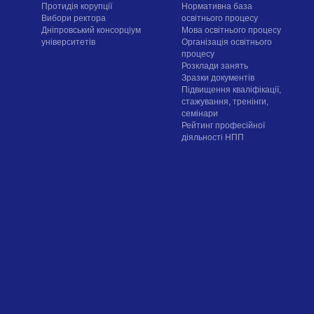
Протидія корупції
Нормативна база
Вибори ректора
освітнього процесу
Дніпровський консорціум
Мова освітнього процесу
університетів
Організація освітнього
процесу
Розклади занять
Зразки документів
Підвищення кваліфікації,
стажування, тренінги,
семінари
Рейтинг професійної
діяльності НПП