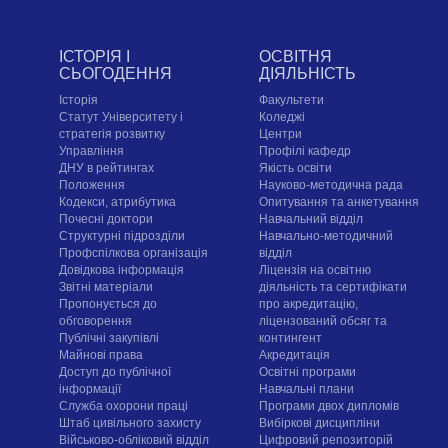
ІСТОРІЯ І
ОСВІТНЯ
СЬОГОДЕННЯ
ДІЯЛЬНІСТЬ
Історія
Факультети
Статут Університету і
Коледжі
стратегія розвитку
Центри
Управління
Профілі кафедр
ДНУ в рейтингах
Якість освіти
Положення
Науково-методична рада
Кодекси, атрибутика
Опитування та анкетування
Почесні доктори
Навчальний відділ
Структурні підрозділи
Навчально-методичний
Профспілкова організація
відділ
Довідкова інформація
Ліцензія на освітню
Звітні матеріали
діяльність та сертифікати
Пропонується до
про акредитацію,
обговорення
ліцензований обсяг та
Публічні закупівлі
контингент
Майнові права
Акредитація
Доступ до публічної
Освітні програми
інформації
Навчальні плани
Служба охорони праці
Програми двох дипломів
Штаб цивільного захисту
Вибіркові дисципліни
Військово-обліковий відділ
Цифровий репозиторій