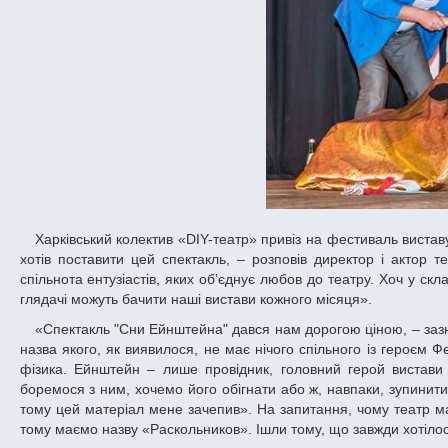
Харківський колектив «DIY-театр» привіз на фестиваль виставу «Яма» за однойменною повістю Олександра Купріна. «Наш режисер давно
хотів поставити цей спектакль, – розповів директор і актор 
спільнота ентузіастів, яких об’єднує любов до театру. Хоч у с
глядачі можуть бачити наші вистави кожного місяця».
«Спектакль "Сни Ейнштейна" дався нам дорогою ціною, – зазначила Олеся Савченко, режисер і акторка київського театру «Раскольников»,
назва якого, як виявилося, не має нічого спільного із героєм
фізика. Ейнштейн – лише провідник, головний герой вистав
боремося з ним, хочемо його обігнати або ж, навпаки, зупинити
тому цей матеріал мене зачепив». На запитання, чому театр ма
тому маємо назву «Раскольников». Ішли тому, що завжди хотілося