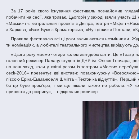
За 17 років свого існування фестиваль познайомив глядачів із 42 театрами, ще чотири нові колективи любителі мистецтва зможуть
побачити на сесії, яка триває. Цьогоріч у заході взяли участь 11
«Маски» і «Театральный проект» з Дніпра, театри «Міф» і «Раск
з Харкова, «Бам-Бук» з Краматорська, «Ну і дітки» з Полтави, «К
Правила фестивалю всі ці роки залишаються незмінними. Журі, що складається з режисерів театрів-конкурсантів, обирає переможців у 12-
ти номінаціях, а любителі театрального мистецтва вирішують до
«Цього року маємо чотири колективи-дебютанти. Це «Театр на Лермонтовській, 27», «Міф», «Театральний проект» та «Razem», – розповів
головний режисер Палацу студентів ДНУ ім. Олеся Гончара, режи
на наш захід, коли у квітні разом із театром «Маски» перебув
сесії-2016» презентує дві вистави: позаконкурсну «Всеосяжн
п’єсою Еріка-Емманюеля Шмітта «Тектоніка відчуттів». Перший с
бо це буде прем’єра, і ми ще ніколи такого не робили. «У к
привести до розриву», – підкреслив режисер.