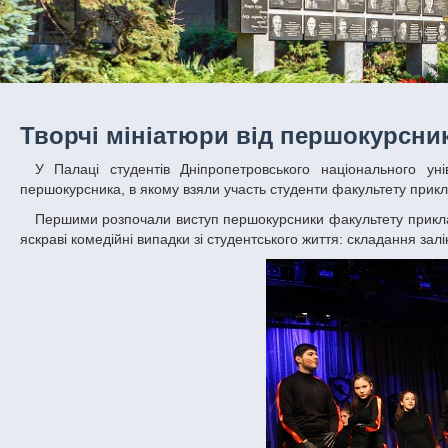
Творчі мініатюри від першокурсни
У Палаці студентів Дніпропетровського національного університету імені Олеся Гончара відбулося довгоочікуване свято – День
першокурсника, в якому взяли участь студенти факультету прикл
Першими розпочали виступ першокурсники факультету прикладної математики групи ПА-16-1, 2, які продемонстрували в своїх мініатюрах
яскраві комедійні випадки зі студентського життя: складання залік