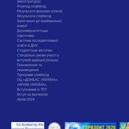
(магістратура)
Розклад співбесід
Результати фахових іспитів
Результати співбесід
Запитання до приймальної
комісії
Доуніверситетська
підготовка
Система післядипломної
освіти в ДНУ
Cтудентське містечко
Спеціальні умови участі у
вступній кампанії (пільги)
Поновлення та
переведення
Програми співбесід
ОЦ «ДОНБАС-УКРАЇНА»,
«КРИМ-УКРАЇНА»,
Вступникам із ТОТ
Вступ за ваучером
Архів 2024