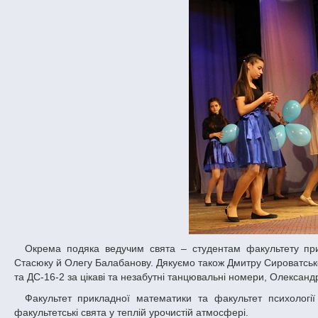
Окрема подяка ведучим свята – студентам факультету прикладної математики, неодноразовим переможцям КВК «Кавун» – Сергію
Стасюку й Олегу Балабанову. Дякуємо також Дмитру Сироватськом
та ДС-16-2 за цікаві та незабутні танцювальні номери, Олексан
Факультет прикладної математики та факультет психології дякує колективу Палацу студентів ДНУ за чудову можливість проводити
факультетські свята у теплій урочистій атмосфері.