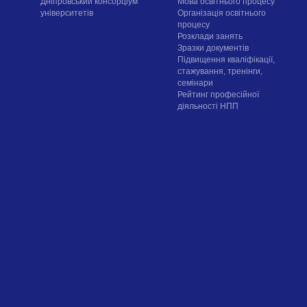
Дніпровський консорціум
Мова освітнього процесу
університетів
Організація освітнього
процесу
Розклади занять
Зразки документів
Підвищення кваліфікації,
стажування, тренінги,
семінари
Рейтинг професійної
діяльності НПП