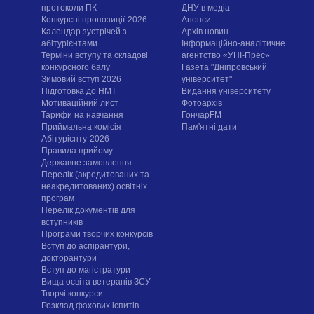
протоколи ПК
ДНУ в медіа
Конкурсні пропозиції-2026
Анонси
Календар зустрічей з
Архів новин
абітурієнтами
Інформаційно-аналітичне
Терміни вступу та складові
агентство «УНІ-Прес»
конкурсного балу
Газета "Дніпровський
Зимовий вступ 2026
університет"
Підготовка до НМТ
Видання університету
Мотиваційний лист
Фотоархів
Тарифи на навчання
ГончарFM
Приймальна комісія
Пам'ятні дати
Абітурієнту-2026
Правила прийому
Державне замовлення
Перелік (акредитованих та
неакредитованих) освітніх
програм
Перелік документів для
вступників
Програми творчих конкурсiв
Вступ до аспірантури,
докторантури
Вступ до магістратури
Вища освіта ветеранів ЗСУ
Творчі конкурси
Розклад фахових іспитів