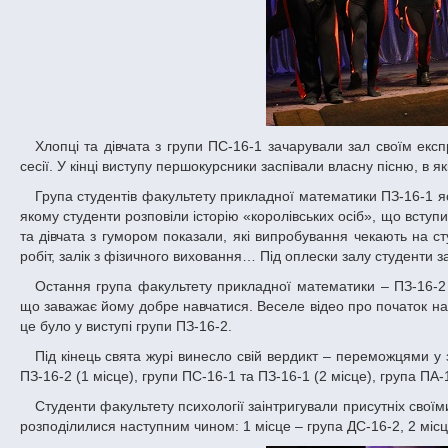
Хлопці та дівчата з групи ПС-16-1 зачарували зал своїм експресивним танцем, а також представили відео з життя студентів напередодні
сесії. У кінці виступу першокурсники заспівали власну пісню, в я
Група студентів факультету прикладної математики ПЗ-16-1 яскраво продовжила хвилю виступів. Глядацьку аудиторію заворожив номер, у
якому студенти розповіли історію «королівських осіб», що вступ
та дівчата з гумором показали, які випробування чекають на ст
робіт, залік з фізичного виховання… Під оплески залу студенти 
Остання група факультету прикладної математики – ПЗ-16-2 – продемонструвала боротьбу студента з деградацією власної особистості,
що заважає йому добре навчатися. Веселе відео про початок нав
це було у виступі групи ПЗ-16-2.
Під кінець свята журі винесло свій вердикт – переможцями у змаганні першокурсників від факультету прикладної математики стали: група
ПЗ-16-2 (1 місце), групи ПС-16-1 та ПЗ-16-1 (2 місце), група ПА-1
Студенти факультету психології заінтригували присутніх своїми танцювальними композиціями. Серед студентів факультету психології місця
розподілилися наступним чином: 1 місце – група ДС-16-2, 2 місце