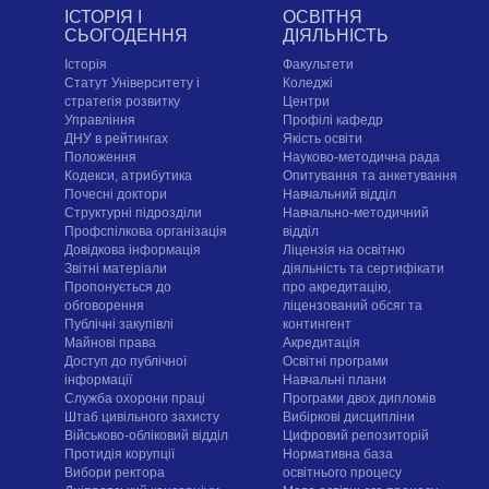
ІСТОРІЯ І
ОСВІТНЯ
СЬОГОДЕННЯ
ДІЯЛЬНІСТЬ
Історія
Факультети
Статут Університету і
Коледжі
стратегія розвитку
Центри
Управління
Профілі кафедр
ДНУ в рейтингах
Якість освіти
Положення
Науково-методична рада
Кодекси, атрибутика
Опитування та анкетування
Почесні доктори
Навчальний відділ
Структурні підрозділи
Навчально-методичний
Профспілкова організація
відділ
Довідкова інформація
Ліцензія на освітню
Звітні матеріали
діяльність та сертифікати
Пропонується до
про акредитацію,
обговорення
ліцензований обсяг та
Публічні закупівлі
контингент
Майнові права
Акредитація
Доступ до публічної
Освітні програми
інформації
Навчальні плани
Служба охорони праці
Програми двох дипломів
Штаб цивільного захисту
Вибіркові дисципліни
Військово-обліковий відділ
Цифровий репозиторій
Протидія корупції
Нормативна база
Вибори ректора
освітнього процесу