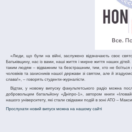
«Люди, що були на війні, заслужено відзначають своє свято – День Захисника України. І це не порожні слова, вони дійсно захищали
Батьківщину, нас із вами, наші життя і мирне життя наших дітей
таким людям – відважним та безстрашним, тим, хто не боїться в
чоловіків та захисників нашої держави зі святом, але й згадуєм
слава!», – говорять студенти-журналісти.
Відтак, у новому випуску факультетського радіо можна послухати про студентський волонтерський рух, інтерв’ю з Романом Зіненком,
добровольцем батальйону «Дніпро-1», автором книги «Іловай
нашого університету, які стали свідками подій в зоні АТО – Ма
Прослухати новий випуск можна на нашому сайті