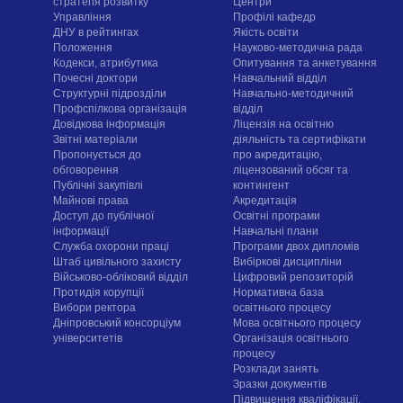
стратегія розвитку
Центри
Управління
Профілі кафедр
ДНУ в рейтингах
Якість освіти
Положення
Науково-методична рада
Кодекси, атрибутика
Опитування та анкетування
Почесні доктори
Навчальний відділ
Структурні підрозділи
Навчально-методичний
Профспілкова організація
відділ
Довідкова інформація
Ліцензія на освітню
Звітні матеріали
діяльність та сертифікати
Пропонується до
про акредитацію,
обговорення
ліцензований обсяг та
Публічні закупівлі
контингент
Майнові права
Акредитація
Доступ до публічної
Освітні програми
інформації
Навчальні плани
Служба охорони праці
Програми двох дипломів
Штаб цивільного захисту
Вибіркові дисципліни
Військово-обліковий відділ
Цифровий репозиторій
Протидія корупції
Нормативна база
Вибори ректора
освітнього процесу
Дніпровський консорціум
Мова освітнього процесу
університетів
Організація освітнього
процесу
Розклади занять
Зразки документів
Підвищення кваліфікації,