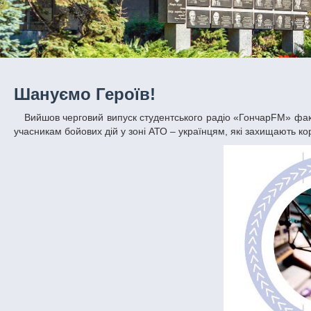
Шануємо Героїв!
Вийшов черговий випуск студентського радіо «ГончарFM» факультету систем і засобів масової комунікації ДНУ ім. О.Гончара, присвячений
учасникам бойових дій у зоні АТО – українцям, які захищають кор