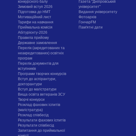
конкурсного балу
Газета "Дніпровський
Зимовий вступ 2026
університет"
Підготовка до НМТ
Видання університету
Мотиваційний лист
Фотоархів
Тарифи на навчання
ГончарFM
Приймальна комісія
Пам'ятні дати
Абітурієнту-2026
Правила прийому
Державне замовлення
Перелік (акредитованих та
неакредитованих) освітніх
програм
Перелік документів для
вступників
Програми творчих конкурсiв
Вступ до аспірантури,
докторантури
Вступ до магістратури
Вища освіта ветеранів ЗСУ
Творчі конкурси
Розклад фахових іспитів
(магістратура)
Розклад співбесід
Результати фахових іспитів
Результати співбесід
Запитання до приймальної
комісії