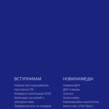
ВСТУПНИКАМ
НОВИНИ/МЕДІА
Накази про зарахування,
Новини ДНУ
протоколи ПК
ДНУ в медіа
Конкурсні пропозиції-2026
Анонси
Календар зустрічей з
Архів новин
абітурієнтами
Інформаційно-аналітичне
Терміни вступу та складові
агентство «УНІ-Прес»