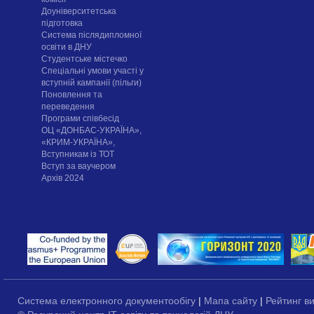
Доуніверситетська
підготовка
Система післядипломної
освіти в ДНУ
Cтудентське містечко
Спеціальні умови участі у
вступній кампанії (пільги)
Поновлення та
переведення
Програми співбесід
ОЦ «ДОНБАС-УКРАЇНА»,
«КРИМ-УКРАЇНА»,
Вступникам із ТОТ
Вступ за ваучером
Архів 2024
Система електронного документообігу
|
Мапа сайту
|
Рейтинг в