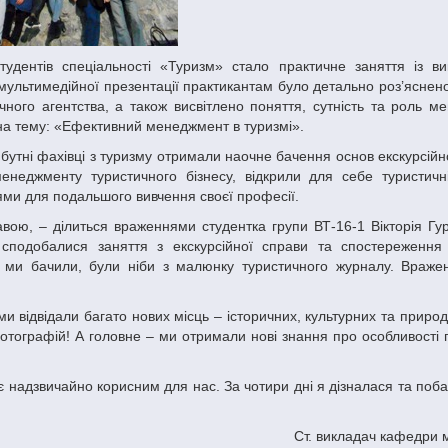
мультимедійної презентації практикантам було детально роз’яснен
чного агентства, а також висвітлено поняття, сутність та роль м
л на тему: «Ефективний менеджмент в туризмі».
а менеджменту туристичного бізнесу, відкрили для себе туристичн
ми для подальшого вивчення своєї професії.
сподобалися заняття з екскурсійної справи та спостереження
і ми бачили, були ніби з малюнку туристичного журналу. Враже
тографій! А головне – ми отримали нові знання про особливості п
Ст. викладач кафедри