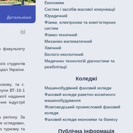
Економіки
Систем і засобів масової комунікації
Юридичний
Детальніше
Фізики, електроніки та комп'ютерних
систем
Фізико-технічний
Механіко-математичний
Хімічний
Біолого-екологічний
Медичних технологій діагностики та
реабілітації
ціал України.
Коледжі
Машинобудівний фаховий коледж
групи ВТ-16-1
Фаховий коледж ракетно-космічного
логії надання
машинобудування
ня індустрії
Жовтоводський промисловий фаховий
коледж
Фаховий коледж економіки та бізнесу
я оглядових,
 з туризму та
Публічна інформація