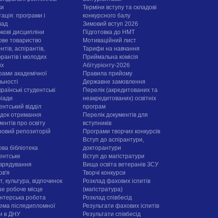
ки
Терміни вступу та складові
ація: програми і
конкурсного балу
лад
Зимовий вступ 2026
ркові дисципліни
Підготовка до НМТ
ове товариство
Мотиваційний лист
нтів, аспірантів,
Тарифи на навчання
орантів і молодих
Приймальна комісія
их
Абітурієнту-2026
рами академічної
Правила прийому
льності
Державне замовлення
раїнські студентські
Перелік (акредитованих та
піади
неакредитованих) освітніх
ентський відділ
програм
док отримання
Перелік документів для
ентів про освіту
вступників
овий репозиторій
Програми творчих конкурсiв
Вступ до аспірантури,
ова бібліотека
докторантури
ентське
Вступ до магістратури
врядування
Вища освіта ветеранів ЗСУ
ов'я
Творчі конкурси
, культура, відпочинок
Розклад фахових іспитів
е робоче місце
(магістратура)
нтерська робота
Розклад співбесід
ема післядипломної
Результати фахових іспитів
ти в ДНУ
Результати співбесід