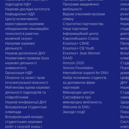
підрозділи НДЧ
Програми академічної
спис
Науково-дослідні інститути
мобільності
Атест
Кафедральні НДЛ
Відгуки учасників програм
розк
Центр колективного
обміну
Вибі
користування науковим
Стратегічні партнерства
Наук
обладнанням «Інноваційні
Наші партнери
студе
технології в ракетно-
Інформаційний центр
докт
космічній галузі»
Європейського Союзу
вчен
Напрями наукової
Erasmus+ CBHE
Прог
діяльності
Erasmus+ CB Youth
мобі
Наукові досягнення ДНУ
Erasmus+ Jean Monnet
Всеук
Нормативно-правова база
DAAD
олім
наукової діяльності
Horizon 2020
Студ
університету
Simons Foundation
Поря
Організація НДР
International support for DNU
докум
Охорона та захист прав
Набір іноземних студентів
Цифр
інтелектуальної власності
за допомогою фірм-
ДНУ
Рейтингова оцінка наукової
партнерів
Наук
діяльності підрозділів та
Міжнародні центри
Студ
співробітників
Сертифікати про
само
Наукові конференції ДНУ
міжнародну мобільність
Здор
Всеукраїнські студентські
Welcome to DNU
Спорт
олімпіади
Заходи і події
Перш
Всеукраїнський конкурс
Воло
студентських наукових
Сист
робіт з галузей знань і
осві