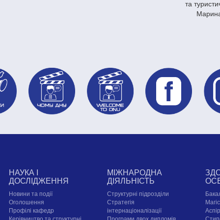
та туристи
Марина
НАУКА І
МІЖНАРОДНА
ЗД
ДОСЛІДЖЕННЯ
ДІЯЛЬНІСТЬ
ОС
Новини та події
Структурні підрозділи
Бака
Оголошення
Стратегія
Магі
Профілі кафедр
інтернаціоналізації
Аспі
Керівництво та структурні
Програми двох дипломів
Стип