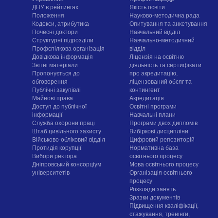
ДНУ в рейтингах
Якість освіти
Положення
Науково-методична рада
Кодекси, атрибутика
Опитування та анкетування
Почесні доктори
Навчальний відділ
Структурні підрозділи
Навчально-методичний
Профспілкова організація
відділ
Довідкова інформація
Ліцензія на освітню
Звітні матеріали
діяльність та сертифікати
Пропонується до
про акредитацію,
обговорення
ліцензований обсяг та
Публічні закупівлі
контингент
Майнові права
Акредитація
Доступ до публічної
Освітні програми
інформації
Навчальні плани
Служба охорони праці
Програми двох дипломів
Штаб цивільного захисту
Вибіркові дисципліни
Військово-обліковий відділ
Цифровий репозиторій
Протидія корупції
Нормативна база
Вибори ректора
освітнього процесу
Дніпровський консорціум
Мова освітнього процесу
університетів
Організація освітнього
процесу
Розклади занять
Зразки документів
Підвищення кваліфікації,
стажування, тренінги,