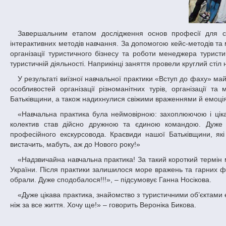
Завершальним етапом дослідження основ професії для студентів спеціальності «Туризм» стало практичне заняття із використанням
інтерактивних методів навчання. За допомогою кейс-методів та 
організації туристичного бізнесу та роботи менеджера туристи
туристичній діяльності. Наприкінці заняття провели круглий сті
У результаті виїзної навчальної практики «Вступ до фаху» майбутні фахівці з туризму отримали наочне бачення основ екскурсійної діяльності,
особливостей організації різноманітних турів, організації т
Батьківщини, а також надихнулися свіжими враженнями й емоція
«Навчальна практика була неймовірною: захоплюючою і цікавою, – ділиться враженнями студентка групи ВТ-16-1 Вікторія Гуртова. – Наш
колектив став дійсно дружною та єдиною командою. Дуже 
професійного екскурсовода. Краєвиди нашої Батьківщини, як
вистачить, мабуть, аж до Нового року!»
«Надзвичайна навчальна практика! За такий короткий термін ми відвідали багато нових місць – історичних, культурних та природних пам’яток
України. Після практики залишилося море вражень та гарних фо
обрали. Дуже сподобалося!!!», – підсумовує Ганна Носікова.
«Дуже цікава практика, знайомство з туристичними об’єктами є надзвичайно корисним для нас. За чотири дні я дізналася та побачила більше,
ніж за все життя. Хочу ще!» – говорить Вероніка Бикова.