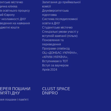
ентське містечко
Запитання до приймальної
ична клініка
комісії
ік освітнього процесу
Доуніверситетська
рий Європу
підготовка
т незламності ДНУ
Система післядипломної
ведення на навчання
освіти в ДНУ
юджетні кошти
Cтудентське містечко
Спеціальні умови участі у
вступній кампанії (пільги)
Поновлення та
переведення
Програми співбесід
ОЦ «ДОНБАС-УКРАЇНА»,
«КРИМ-УКРАЇНА»,
Вступникам із ТОТ
Вступ за ваучером
Архів 2024
ЛЕРЕЯ ПОШАНИ
CLUST SPACE
АМ'ЯТІ ДНУ
DNIPRO
рея пошани і пам'яті