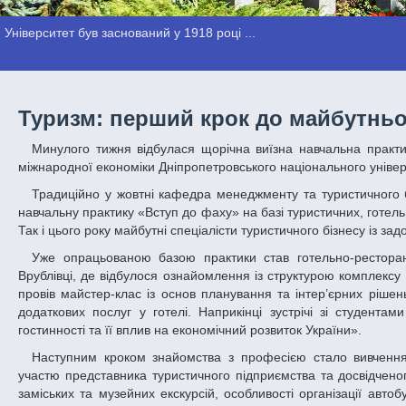
Університет був заснований у 1918 році ...
Туризм: перший крок до майбутньо
Минулого тижня відбулася щорічна виїзна навчальна практика «Вступ до фаху» для студентів І курсу спеціальності «Туризм» факультету
міжнародної економіки Дніпропетровського національного універ
Традиційно у жовтні кафедра менеджменту та туристичного бізнесу факультету міжнародної економіки ДНУ організовує для своїх студентів
навчальну практику «Вступ до фаху» на базі туристичних, готел
Так і цього року майбутні спеціалісти туристичного бізнесу із з
Уже опрацьованою базою практики став готельно-ресторанний комплекс «Ксенія», що знаходиться у м. Кам’янець-Подільскому, та с.
Врублівці, де відбулося ознайомлення із структурою комплексу 
провів майстер-клас із основ планування та інтер’єрних рішень
додаткових послуг у готелі. Наприкінці зустрічі зі студента
гостинності та її вплив на економічний розвиток України».
Наступним кроком знайомства з професією стало вивчення туристично-екскурсійного потенціалу м. Камянець-Подільский та регіону. За
участю представника туристичного підприємства та досвідчено
заміських та музейних екскурсій, особливості організації авто