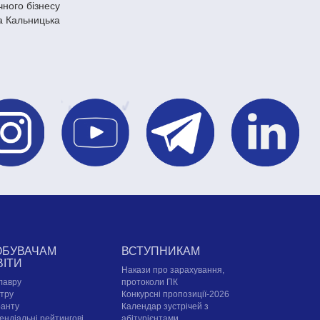
чного бізнесу
 Кальницька
ОБУВАЧАМ
ВСТУПНИКАМ
ВІТИ
Накази про зарахування,
лавру
протоколи ПК
стру
Конкурсні пропозиції-2026
ранту
Календар зустрічей з
ендіальні рейтингові
абітурієнтами