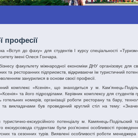
ї професії
ситету імені Олеся Гончара.
ьних та ресторанних підприємств, відкриваючи їм туристичний потен
адоволенням занурилися в основи своєї професії.
«Ксенія» та його підрозділами. Керівник комплексу для студентів 
 готельних номерів, організації роботи ресторану та бару, техно
ми та викладачами був проведений круглий стіл на тему: «Значен
го екскурсовода студентам були роз’яснені особливості проведенн
бусних та сезонних турів. Виявлені особливості роботи менеджера