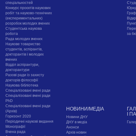
спеціальностей
Cтуд
Конкурс проєктів наукових
Юрид
робіт та науково-технічних
Граф
(експериментальних)
Відк
розробок молодих вчених
Пунк
Студентська наукова
Пере
робота
за б
Рада молодих вчених
Наукове товариство
студентів, аспірантів,
докторантів і молодих
вчених
Відділ аспірантури,
докторантури
Разові ради із захисту
докторів філософії
Наукова бібліотека
Спеціалізовані вчені ради
Спеціалізовані вчені ради
PhD
Спеціалізовані вчені ради
НОВИНИ/МЕДІА
ГА
(Архів)
І П
Горизонт 2020
Новини ДНУ
Періодичні наукові видання
ДНУ в медіа
Гале
Монографії
Анонси
Вчена рада
Архів новин