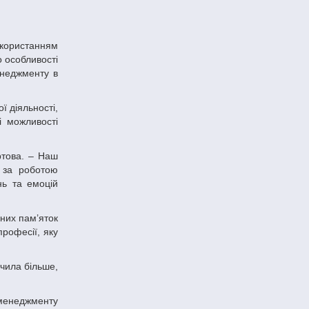
о особливості
енеджменту в
і можливості
 за роботою
нь та емоцій
рофесії, яку
 менеджменту