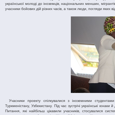
української молоді до іноземців, національних меншин, мігрант
учасники бойових дій різних часів, а також люди, погляди яких в
Учасники проекту спілкувалися з іноземними студентами («живими книгами») з Анголи, В’єтнаму, Габону, Гани, Зімбабве, Китаю,
Туркменістану, Узбекистану. Під час зустрічі українські юнаки й
Питання, які найбільш цікавили учасників, стосувалися систе