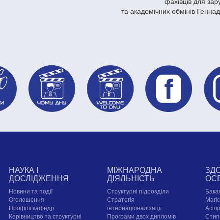
фахівців для зар
та академічних обмінів Генна
НАУКА І
МІЖНАРОДНА
ЗД
ДОСЛІДЖЕННЯ
ДІЯЛЬНІСТЬ
ОС
Новини та події
Структурні підрозділи
Бака
Оголошення
Стратегія
Магі
Профілі кафедр
інтернаціоналізації
Аспі
Керівництво та структурні
Програми двох дипломів
Стип