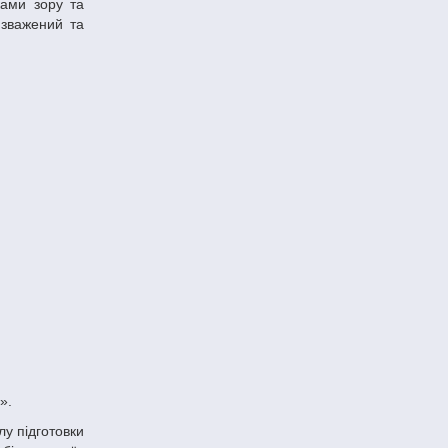
ками зору та
 зважений та
».
лу підготовки