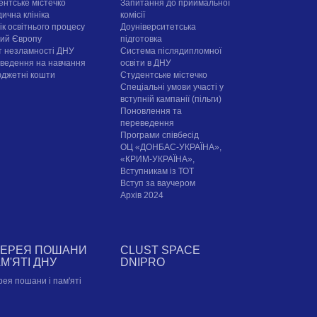
ентське містечко
Запитання до приймальної
ична клініка
комісії
ік освітнього процесу
Доуніверситетська
рий Європу
підготовка
т незламності ДНУ
Система післядипломної
ведення на навчання
освіти в ДНУ
юджетні кошти
Cтудентське містечко
Спеціальні умови участі у
вступній кампанії (пільги)
Поновлення та
переведення
Програми співбесід
ОЦ «ДОНБАС-УКРАЇНА»,
«КРИМ-УКРАЇНА»,
Вступникам із ТОТ
Вступ за ваучером
Архів 2024
ЛЕРЕЯ ПОШАНИ
CLUST SPACE
АМ'ЯТІ ДНУ
DNIPRO
рея пошани і пам'яті