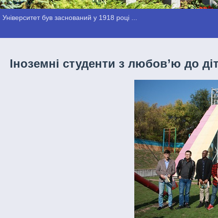
Університет був заснований у 1918 році ...
Іноземні студенти з любов’ю до ді