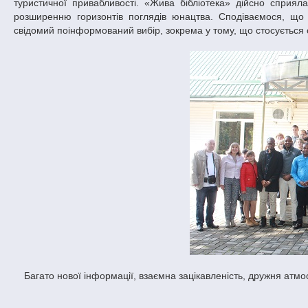
туристичної привабливості. «Жива бібліотека» дійсно сприя
розширенню горизонтів поглядів юнацтва. Сподіваємося, що
свідомий поінформований вибір, зокрема у тому, що стосується 
Багато нової інформації, взаємна зацікавленість, дружня атм