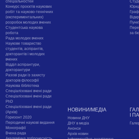
спеціальностей
Cтуд
Конкурс проєктів наукових
Юрид
робіт та науково-технічних
Граф
(експериментальних)
Відк
розробок молодих вчених
Пунк
Студентська наукова
Пере
робота
за б
Рада молодих вчених
Наукове товариство
студентів, аспірантів,
докторантів і молодих
вчених
Відділ аспірантури,
докторантури
Разові ради із захисту
докторів філософії
Наукова бібліотека
Спеціалізовані вчені ради
Спеціалізовані вчені ради
PhD
Спеціалізовані вчені ради
НОВИНИ/МЕДІА
ГА
(Архів)
І П
Горизонт 2020
Новини ДНУ
Періодичні наукові видання
ДНУ в медіа
Гале
Монографії
Анонси
Вчена рада
Архів новин
Академічна доброчесність
Інформаційно-аналітичне