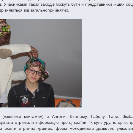
ів. Учасниками таких заходів можуть бути й представники інших соц
ідрізняються від загальноприйнятих.
 дівчата отримали інформацію про ці країни, їх культуру, історію, т
м освіти в різних країнах, форм молодіжного дозвілля, унікальн