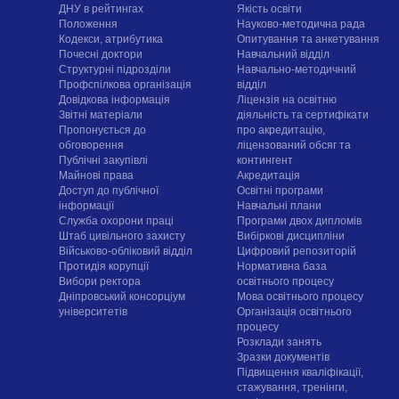
ДНУ в рейтингах
Якість освіти
Положення
Науково-методична рада
Кодекси, атрибутика
Опитування та анкетування
Почесні доктори
Навчальний відділ
Структурні підрозділи
Навчально-методичний
Профспілкова організація
відділ
Довідкова інформація
Ліцензія на освітню
Звітні матеріали
діяльність та сертифікати
Пропонується до
про акредитацію,
обговорення
ліцензований обсяг та
Публічні закупівлі
контингент
Майнові права
Акредитація
Доступ до публічної
Освітні програми
інформації
Навчальні плани
Служба охорони праці
Програми двох дипломів
Штаб цивільного захисту
Вибіркові дисципліни
Військово-обліковий відділ
Цифровий репозиторій
Протидія корупції
Нормативна база
Вибори ректора
освітнього процесу
Дніпровський консорціум
Мова освітнього процесу
університетів
Організація освітнього
процесу
Розклади занять
Зразки документів
Підвищення кваліфікації,
стажування, тренінги,