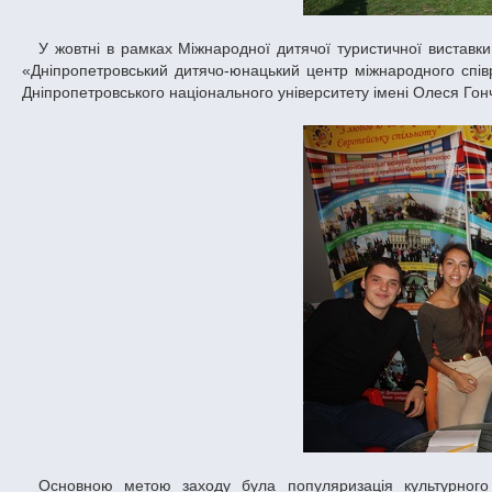
У жовтні в рамках Міжнародної дитячої туристичної виставки «З любов’ю до Батьківщини в Європейській спільноті» комунальним закладом
«Дніпропетровський дитячо-юнацький центр міжнародного співро
Дніпропетровського національного університету імені Олеся Гон
Основною метою заходу була популяризація культурного розмаїття, підвищення обізнаності та формування позитивного ставлення