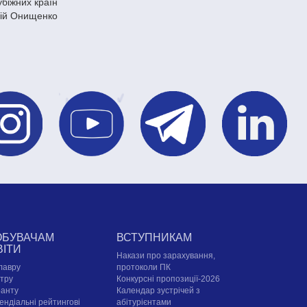
убіжних країн
дій Онищенко
ОБУВАЧАМ
ВСТУПНИКАМ
ВІТИ
Накази про зарахування,
лавру
протоколи ПК
стру
Конкурсні пропозиції-2026
ранту
Календар зустрічей з
ендіальні рейтингові
абітурієнтами