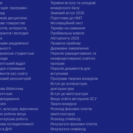
ки
Терміни вступу та складові
ація: програми і
конкурсного балу
лад
Зимовий вступ 2026
ркові дисципліни
Підготовка до НМТ
ове товариство
Мотиваційний лист
нтів, аспірантів,
Тарифи на навчання
орантів і молодих
Приймальна комісія
их
Абітурієнту-2026
рами академічної
Правила прийому
льності
Державне замовлення
раїнські студентські
Перелік (акредитованих та
піади
неакредитованих) освітніх
ентський відділ
програм
док отримання
Перелік документів для
ентів про освіту
вступників
овий репозиторій
Програми творчих конкурсiв
Вступ до аспірантури,
ова бібліотека
докторантури
ентське
Вступ до магістратури
врядування
Вища освіта ветеранів ЗСУ
ов'я
Творчі конкурси
, культура, відпочинок
Розклад фахових іспитів
е робоче місце
(магістратура)
нтерська робота
Розклад співбесід
ема післядипломної
Результати фахових іспитів
ти в ДНУ
Результати співбесід