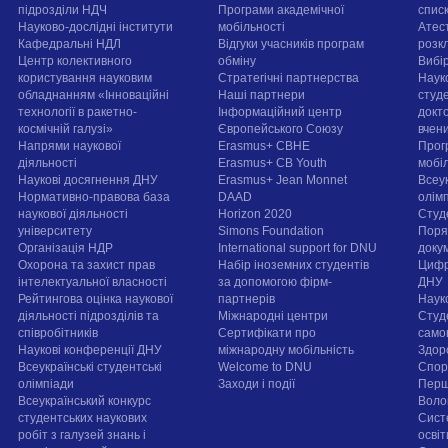
підрозділи НДЧ
Програми академічної
спис
Науково-дослідні інститути
мобільності
Атест
Кафедральні НДЛ
Відгуки учасників програм
розк
Центр колективного
обміну
Вибі
користування науковим
Стратегічні партнерства
Наук
обладнанням «Інноваційні
Наші партнери
студе
технології в ракетно-
Інформаційний центр
докт
космічній галузі»
Європейського Союзу
вчен
Напрями наукової
Erasmus+ CBHE
Прог
діяльності
Erasmus+ CB Youth
мобі
Наукові досягнення ДНУ
Erasmus+ Jean Monnet
Всеук
Нормативно-правова база
DAAD
олім
наукової діяльності
Horizon 2020
Студ
університету
Simons Foundation
Поря
Організація НДР
International support for DNU
докум
Охорона та захист прав
Набір іноземних студентів
Цифр
інтелектуальної власності
за допомогою фірм-
ДНУ
Рейтингова оцінка наукової
партнерів
Наук
діяльності підрозділів та
Міжнародні центри
Студ
співробітників
Сертифікати про
само
Наукові конференції ДНУ
міжнародну мобільність
Здор
Всеукраїнські студентські
Welcome to DNU
Спорт
олімпіади
Заходи і події
Перш
Всеукраїнський конкурс
Воло
студентських наукових
Сист
робіт з галузей знань і
осві