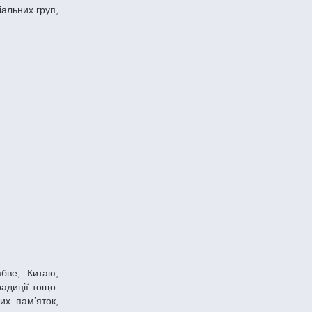
іальних груп,
радиції тощо.
их пам’яток,