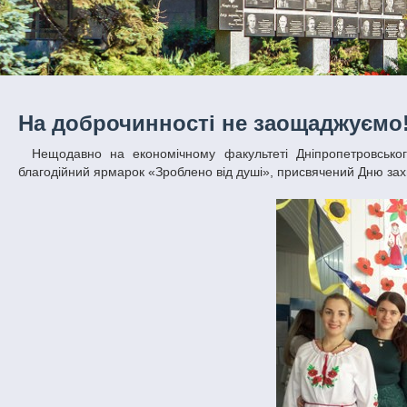
На доброчинності не заощаджуємо
Нещодавно на економічному факультеті Дніпропетровського національного університету імені Олеся Гончара відбувся Український
благодійний ярмарок «Зроблено від душі», присвячений Дню зах