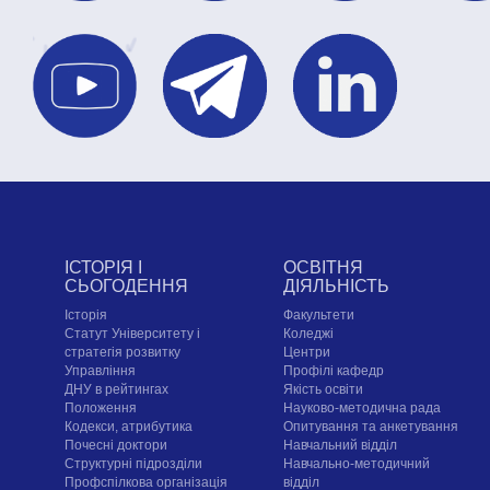
ІСТОРІЯ І
ОСВІТНЯ
СЬОГОДЕННЯ
ДІЯЛЬНІСТЬ
Історія
Факультети
Статут Університету і
Коледжі
стратегія розвитку
Центри
Управління
Профілі кафедр
ДНУ в рейтингах
Якість освіти
Положення
Науково-методична рада
Кодекси, атрибутика
Опитування та анкетування
Почесні доктори
Навчальний відділ
Структурні підрозділи
Навчально-методичний
Профспілкова організація
відділ