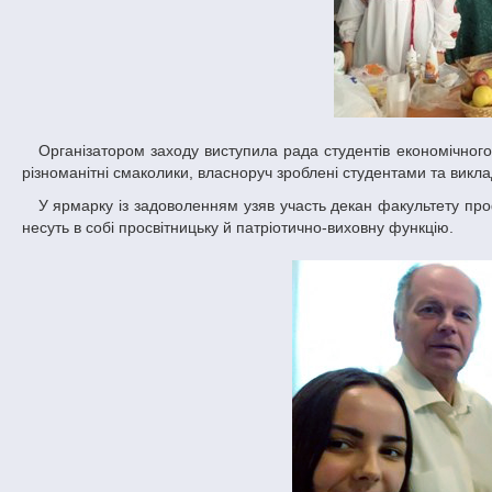
Організатором заходу виступила рада студентів економічного факультету за підтримки адміністрації факультету. На продаж виставлялися
різноманітні смаколики, власноруч зроблені студентами та викл
У ярмарку із задоволенням узяв участь декан факультету професор Сергій Смирнов, який відзначив надзвичайну актуальність заходів, що
несуть в собі просвітницьку й патріотично-виховну функцію.