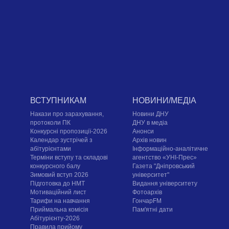
ВСТУПНИКАМ
НОВИНИ/МЕДІА
Накази про зарахування,
Новини ДНУ
протоколи ПК
ДНУ в медіа
Конкурсні пропозиції-2026
Анонси
Календар зустрічей з
Архів новин
абітурієнтами
Інформаційно-аналітичне
Терміни вступу та складові
агентство «УНІ-Прес»
конкурсного балу
Газета "Дніпровський
Зимовий вступ 2026
університет"
Підготовка до НМТ
Видання університету
Мотиваційний лист
Фотоархів
Тарифи на навчання
ГончарFM
Приймальна комісія
Пам'ятні дати
Абітурієнту-2026
Правила прийому