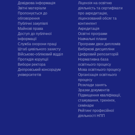
Довідкова інформація
Ліцензія на освітню
Звітні матеріали
діяльність та сертифікати
Пропонується до
про акредитацію,
обговорення
ліцензований обсяг та
Публічні закупівлі
контингент
Майнові права
Акредитація
Доступ до публічної
Освітні програми
інформації
Навчальні плани
Служба охорони праці
Програми двох дипломів
Штаб цивільного захисту
Вибіркові дисципліни
Військово-обліковий відділ
Цифровий репозиторій
Протидія корупції
Нормативна база
Вибори ректора
освітнього процесу
Дніпровський консорціум
Мова освітнього процесу
університетів
Організація освітнього
процесу
Розклади занять
Зразки документів
Підвищення кваліфікації,
стажування, тренінги,
семінари
Рейтинг професійної
діяльності НПП