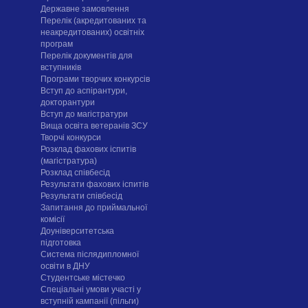
Державне замовлення
Перелік (акредитованих та
неакредитованих) освітніх
програм
Перелік документів для
вступників
Програми творчих конкурсiв
Вступ до аспірантури,
докторантури
Вступ до магістратури
Вища освіта ветеранів ЗСУ
Творчі конкурси
Розклад фахових іспитів
(магістратура)
Розклад співбесід
Результати фахових іспитів
Результати співбесід
Запитання до приймальної
комісії
Доуніверситетська
підготовка
Система післядипломної
освіти в ДНУ
Cтудентське містечко
Спеціальні умови участі у
вступній кампанії (пільги)