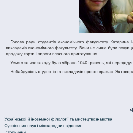
Голова ради студентів економічного факультету Катерина Іотова розповіла про досить високу активність студентів старших курсів та
викладачів економічного факультету. Вони не лише були покупця
продажу торти і пироги власного приготування.
Усього за час заходу було зібрано 1040 гривень, які передад
Небайдужість студентів та викладачів просто вражає. Як гов
Української й іноземної філології та мистецтвознавства
Cуспільних наук і міжнародних відносин
Історичний