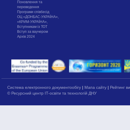
Поновлення та
переведення
Програми співбесід
ОЦ «ДОНБАС-УКРАЇНА»,
«КРИМ-УКРАЇНА»,
Вступникам із ТОТ
Вступ за ваучером
Архів 2024
Система електронного документообігу
|
Мапа сайту
|
Рейтинг в
© Ресурсний центр IT-освіти та технологій ДНУ