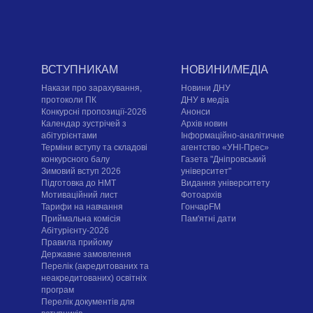
ВСТУПНИКАМ
НОВИНИ/МЕДІА
Накази про зарахування,
Новини ДНУ
протоколи ПК
ДНУ в медіа
Конкурсні пропозиції-2026
Анонси
Календар зустрічей з
Архів новин
абітурієнтами
Інформаційно-аналітичне
Терміни вступу та складові
агентство «УНІ-Прес»
конкурсного балу
Газета "Дніпровський
Зимовий вступ 2026
університет"
Підготовка до НМТ
Видання університету
Мотиваційний лист
Фотоархів
Тарифи на навчання
ГончарFM
Приймальна комісія
Пам'ятні дати
Абітурієнту-2026
Правила прийому
Державне замовлення
Перелік (акредитованих та
неакредитованих) освітніх
програм
Перелік документів для