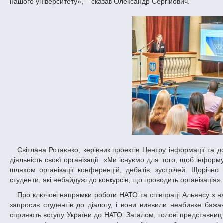
нашого університету», – сказав Олександр Сергійович.
Світлана Ротаєнко, керівник проектів Центру інформації та документації НАТО в Україні, за сприяння якого відбувся захід, розповіла про
діяльність своєї організації. «Ми існуємо для того, щоб інфор
шляхом організації конференцій, дебатів, зустрічей. Щорічн
студенти, які небайдужі до конкурсів, що проводить організація».
Про ключові напрямки роботи НАТО та співпраці Альянсу з нашою країною розповідав відвідувачам конференції і Олександр Вінніков. Він
запросив студентів до діалогу, і вони виявили неабияке бажа
сприяють вступу України до НАТО. Загалом, голові представництв