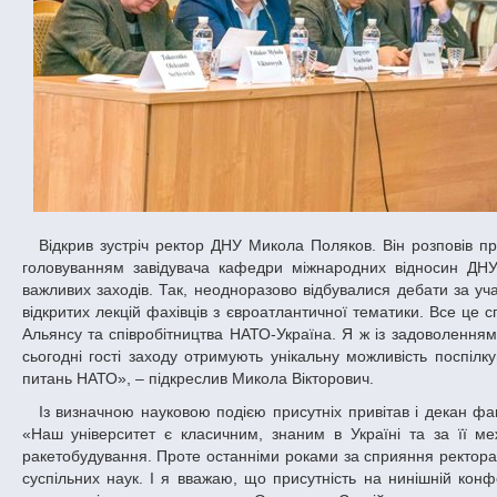
Відкрив зустріч ректор ДНУ Микола Поляков. Він розповів про заснування Інформаційного центру НАТО в Дніпропетровській області під
головуванням завідувача кафедри міжнародних відносин ДНУ
важливих заходів. Так, неодноразово відбувалися дебати за уча
відкритих лекцій фахівців з євроатлантичної тематики. Все це 
Альянсу та співробітництва НАТО-Україна. Я ж із задоволенням 
сьогодні гості заходу отримують унікальну можливість поспілк
питань НАТО», – підкреслив Микола Вікторович.
Із визначною науковою подією присутніх привітав і декан факультету суспільних наук і міжнародних відносин ДНУ Олександр Токовенко.
«Наш університет є класичним, знаним в Україні та за її 
ракетобудування. Проте останніми роками за сприяння ректора 
суспільних наук. І я вважаю, що присутність на нинішній конф