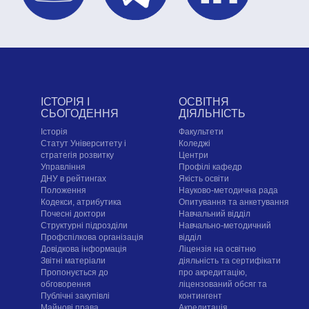
ІСТОРІЯ І
ОСВІТНЯ
СЬОГОДЕННЯ
ДІЯЛЬНІСТЬ
Історія
Факультети
Статут Університету і
Коледжі
стратегія розвитку
Центри
Управління
Профілі кафедр
ДНУ в рейтингах
Якість освіти
Положення
Науково-методична рада
Кодекси, атрибутика
Опитування та анкетування
Почесні доктори
Навчальний відділ
Структурні підрозділи
Навчально-методичний
Профспілкова організація
відділ
Довідкова інформація
Ліцензія на освітню
Звітні матеріали
діяльність та сертифікати
Пропонується до
про акредитацію,
обговорення
ліцензований обсяг та
Публічні закупівлі
контингент
Майнові права
Акредитація