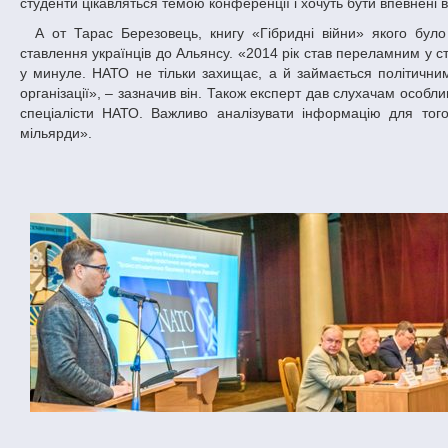
студенти цікавляться темою конференції і хочуть бути впевнені в
А от Тарас Березовець, книгу «Гібридні війни» якого було обіцяно в якості подарунка авторам найкращих доповідей, розповів про
ставлення українців до Альянсу. «2014 рік став переламним у ста
у минуле. НАТО не тільки захищає, а й займається політични
організації», – зазначив він. Також експерт дав слухачам особл
спеціалісти НАТО. Важливо аналізувати інформацію для тог
мільярди».