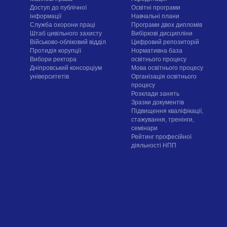
Доступ до публічної
Освітні програми
інформації
Навчальні плани
Служба охорони праці
Програми двох дипломів
Штаб цивільного захисту
Вибіркові дисципліни
Військово-обліковий відділ
Цифровий репозиторій
Протидія корупції
Нормативна база
Вибори ректора
освітнього процесу
Дніпровський консорціум
Мова освітнього процесу
університетів
Організація освітнього
процесу
Розклади занять
Зразки документів
Підвищення кваліфікації,
стажування, тренінги,
семінари
Рейтинг професійної
діяльності НПП