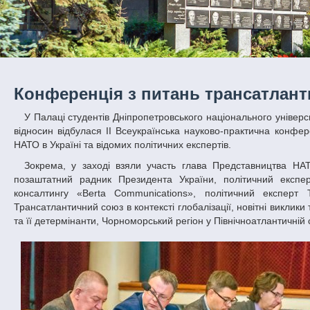
Конференція з питань трансатлант
У Палаці студентів Дніпропетровського національного університету імені Олеся Гончара на базі факультету суспільних наук і міжнародних
відносин відбулася ІІ Всеукраїнська науково-практична конфе
НАТО в Україні та відомих політичних експертів.
Зокрема, у заході взяли участь глава Представництва НАТО в Україні, директор Офісу зв’язку НАТО в Україні Олександр Вінніков,
позаштатний радник Президента України, політичний експер
консалтингу «Berta Communications», політичний експерт 
Трансатлантичний союз в контексті глобалізації, новітні виклик
та її детермінанти, Чорноморський регіон у Північноатлантичній