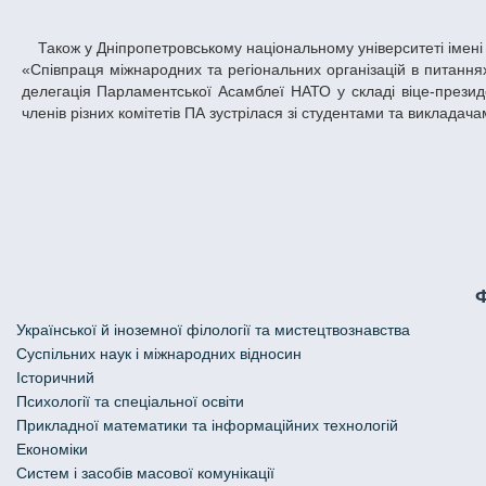
Також у Дніпропетровському національному університеті імені Олеся Гончара за участі представників Альянсу відбувся круглий стіл на тему
«Співпраця міжнародних та регіональних організацій в питаннях
делегація Парламентської Асамблеї НАТО у складі віце-презид
членів різних комітетів ПА зустрілася зі студентами та виклада
Української й іноземної філології та мистецтвознавства
Cуспільних наук і міжнародних відносин
Історичний
Психології та спеціальної освіти
Прикладної математики та інформаційних технологій
Економіки
Систем і засобів масової комунікації