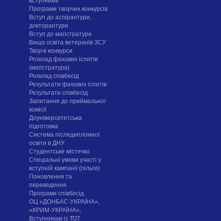
вступників
Програми творчих конкурсiв
Вступ до аспірантури,
докторантури
Вступ до магістратури
Вища освіта ветеранів ЗСУ
Творчі конкурси
Розклад фахових іспитів
(магістратура)
Розклад співбесід
Результати фахових іспитів
Результати співбесід
Запитання до приймальної
комісії
Доуніверситетська
підготовка
Система післядипломної
освіти в ДНУ
Cтудентське містечко
Спеціальні умови участі у
вступній кампанії (пільги)
Поновлення та
переведення
Програми співбесід
ОЦ «ДОНБАС-УКРАЇНА»,
«КРИМ-УКРАЇНА»,
Вступникам із ТОТ