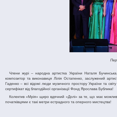
Пер
Члени журі – народна артистка України Наталя Бучинська, народний артист України Олександр Гурець, заслужений діяч мистецтв,
композитор та виконавиця Лілія Остапенко, заслужений артис
Гаденко – всі відомі люди музичного простору України та світ
сертифікат від благодійної організації Фонд Ярослава Бублика!
Колектив «Мрія» щиро вдячний «Долі» за те, що має можливість бувати на фестивалі такого рівня, де учасниками гала-концерту поруч з
початківцями є такі метри естрадного та оперного мистецтва!