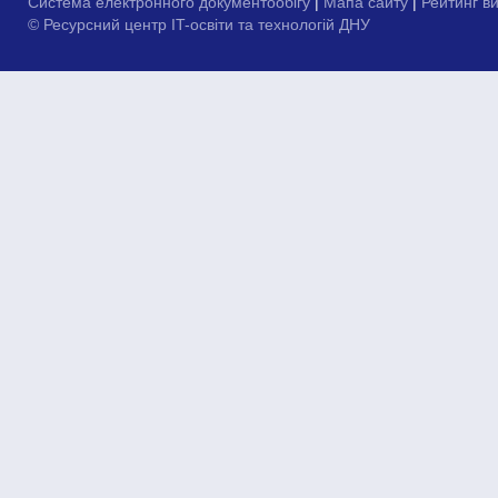
Система електронного документообігу
|
Мапа сайту
|
Рейтинг в
© Ресурсний центр IT-освіти та технологій ДНУ