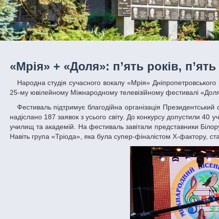
«Мрія» + «Доля»: п’ять років, п’ят
Народна студія сучасного вокалу «Мрія» Дніпропетровського національного університету імені Олеся Гончара виборола першу премію на
25-му ювілейному Міжнародному телевізійному фестивалі «Доля»
Фестиваль підтримує благодійна організація Президентський фонд «Україна» Леоніда Кучми. Завжди перемагати важко, а цього року було
надіслано 187 заявок з усього світу. До конкурсу допустили 40 
училищ та академій. На фестиваль завітали представники Білорус
Навіть група «Тріода», яка була супер-фіналістом Х-фактору, с