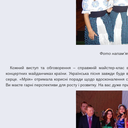
Фото напам’я
Кожний виступ та обговорення – справжній майстер-клас від тих людей, які і самі співають, і викладають, і виступають на кращих
концертних майданчиках країни. Українська пісня завжди буде в
серце. «Мрія» отримала корисні поради щодо вдосконалення сво
Ви маєте гарні перспективи для росту і розвитку. На вас дуже п