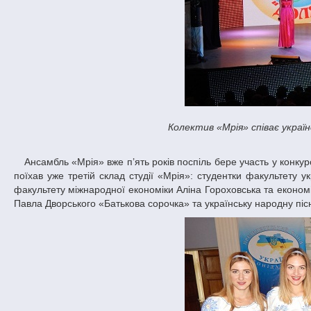
Колектив «Мрія» співає украї
Ансамбль «Мрія» вже п’ять років поспіль бере участь у конкурсі і кожного року входить до числа переможців. Цього року на конкурс «Доля»
поїхав уже третій склад студії «Мрія»: студентки факультету у
факультету міжнародної економіки Аліна Гороховська та економі
Павла Дворського «Батькова сорочка» та українську народну пі