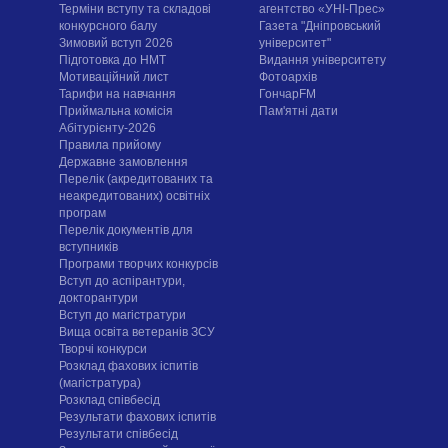
Терміни вступу та складові
агентство «УНІ-Прес»
конкурсного балу
Газета "Дніпровський
Зимовий вступ 2026
університет"
Підготовка до НМТ
Видання університету
Мотиваційний лист
Фотоархів
Тарифи на навчання
ГончарFM
Приймальна комісія
Пам'ятні дати
Абітурієнту-2026
Правила прийому
Державне замовлення
Перелік (акредитованих та
неакредитованих) освітніх
програм
Перелік документів для
вступників
Програми творчих конкурсiв
Вступ до аспірантури,
докторантури
Вступ до магістратури
Вища освіта ветеранів ЗСУ
Творчі конкурси
Розклад фахових іспитів
(магістратура)
Розклад співбесід
Результати фахових іспитів
Результати співбесід