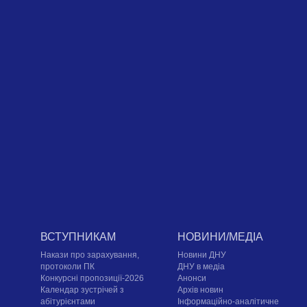
ВСТУПНИКАМ
НОВИНИ/МЕДІА
Накази про зарахування,
Новини ДНУ
протоколи ПК
ДНУ в медіа
Конкурсні пропозиції-2026
Анонси
Календар зустрічей з
Архів новин
абітурієнтами
Інформаційно-аналітичне