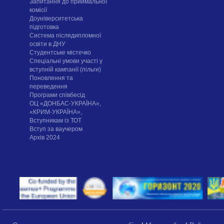
Запитання до приймальної
комісії
Доуніверситетська
підготовка
Система післядипломної
освіти в ДНУ
Cтудентське містечко
Спеціальні умови участі у
вступній кампанії (пільги)
Поновлення та
переведення
Програми співбесід
ОЦ «ДОНБАС-УКРАЇНА»,
«КРИМ-УКРАЇНА»,
Вступникам із ТОТ
Вступ за ваучером
Архів 2024