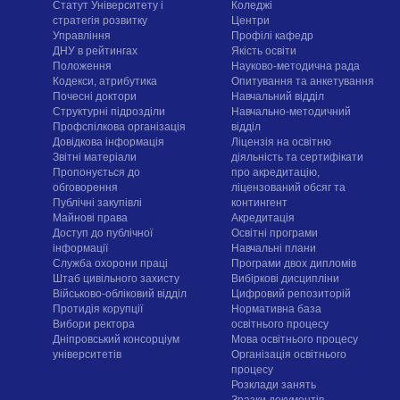
Статут Університету і
Коледжі
стратегія розвитку
Центри
Управління
Профілі кафедр
ДНУ в рейтингах
Якість освіти
Положення
Науково-методична рада
Кодекси, атрибутика
Опитування та анкетування
Почесні доктори
Навчальний відділ
Структурні підрозділи
Навчально-методичний
Профспілкова організація
відділ
Довідкова інформація
Ліцензія на освітню
Звітні матеріали
діяльність та сертифікати
Пропонується до
про акредитацію,
обговорення
ліцензований обсяг та
Публічні закупівлі
контингент
Майнові права
Акредитація
Доступ до публічної
Освітні програми
інформації
Навчальні плани
Служба охорони праці
Програми двох дипломів
Штаб цивільного захисту
Вибіркові дисципліни
Військово-обліковий відділ
Цифровий репозиторій
Протидія корупції
Нормативна база
Вибори ректора
освітнього процесу
Дніпровський консорціум
Мова освітнього процесу
університетів
Організація освітнього
процесу
Розклади занять
Зразки документів