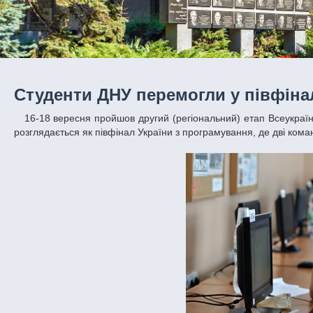
Студенти ДНУ перемогли у півфіна
16-18 вересня пройшов другий (регіональний) етап Всеукраїнської та міжнародної студентської командної олімпіади з програмування, що
розглядається як півфінал України з програмування, де дві кома