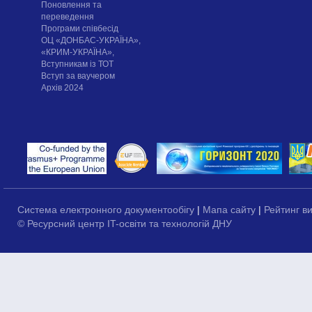
Поновлення та
переведення
Програми співбесід
ОЦ «ДОНБАС-УКРАЇНА»,
«КРИМ-УКРАЇНА»,
Вступникам із ТОТ
Вступ за ваучером
Архів 2024
Система електронного документообігу
|
Мапа сайту
|
Рейтинг в
© Ресурсний центр IT-освіти та технологій ДНУ