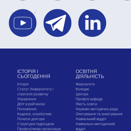
ІСТОРІЯ І
ОСВІТНЯ
СЬОГОДЕННЯ
ДІЯЛЬНІСТЬ
Історія
Факультети
Статут Університету і
Коледжі
стратегія розвитку
Центри
Управління
Профілі кафедр
ДНУ в рейтингах
Якість освіти
Положення
Науково-методична рада
Кодекси, атрибутика
Опитування та анкетування
Почесні доктори
Навчальний відділ
Структурні підрозділи
Навчально-методичний
Профспілкова організація
відділ