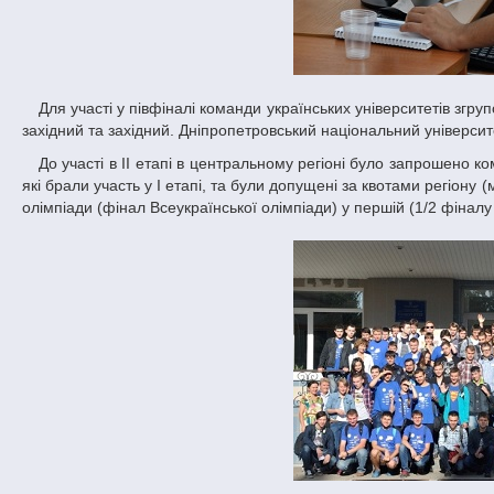
Для участі у півфіналі команди українських університетів згруповані по п’яти регіонах: північний, східний, центральний, південний, південно-
західний та західний. Дніпропетровський національний університ
До участі в ІI етапі в центральному регіоні було запрошено команди Кіровоградської, Дніпропетровської, Полтавської та Черкаської області,
які брали участь у I етапі, та були допущені за квотами регіону
олімпіади (фінал Всеукраїнської олімпіади) у першій (1/2 фіналу 