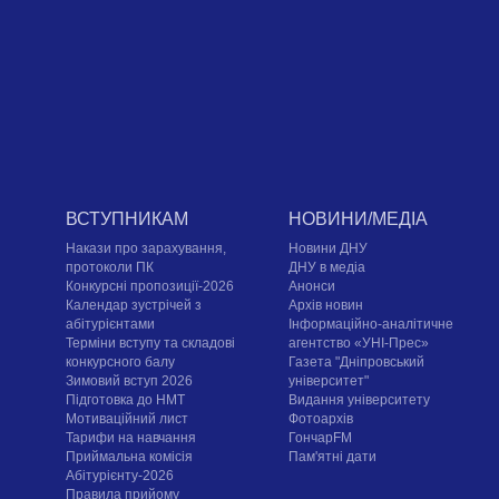
ВСТУПНИКАМ
НОВИНИ/МЕДІА
Накази про зарахування,
Новини ДНУ
протоколи ПК
ДНУ в медіа
Конкурсні пропозиції-2026
Анонси
Календар зустрічей з
Архів новин
абітурієнтами
Інформаційно-аналітичне
Терміни вступу та складові
агентство «УНІ-Прес»
конкурсного балу
Газета "Дніпровський
Зимовий вступ 2026
університет"
Підготовка до НМТ
Видання університету
Мотиваційний лист
Фотоархів
Тарифи на навчання
ГончарFM
Приймальна комісія
Пам'ятні дати
Абітурієнту-2026
Правила прийому