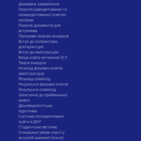
Державне замовлення
Перелік (акредитованих та
неакредитованих) освітніх
програм
Перелік документів для
вступників
Програми творчих конкурсiв
Вступ до аспірантури,
докторантури
Вступ до магістратури
Вища освіта ветеранів ЗСУ
Творчі конкурси
Розклад фахових іспитів
(магістратура)
Розклад співбесід
Результати фахових іспитів
Результати співбесід
Запитання до приймальної
комісії
Доуніверситетська
підготовка
Система післядипломної
освіти в ДНУ
Cтудентське містечко
Спеціальні умови участі у
вступній кампанії (пільги)