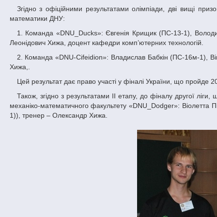
Згідно з офіційними результатами олімпіади, дві вищі призові сходинки в центральному регіоні посіли команди факультету прикладної
математики ДНУ:
1. Команда «DNU_Ducks»: Євгенія Крищик (ПС-13-1), Володимир Шаравара (ПС-13-1), Андрій Селіванов (ПЗ-14-1), тренер – Олександр
Леонідович Хижа, доцент кафедри комп’ютерних технологій.
2. Команда «DNU-Cifeidion»: Владислав Бабкін (ПС-16м-1), Віктор Шаравара (ПС-16м-1), Євген Радченко (ПЗ-16м-1), тренер – Олександр
Хижа,.
Цей результат дає право участі у фіналі України, що пройде 2
Також, згідно з результатами ІІ етапу, до фіналу другої ліги, що пройде в Одесі 23-29 жовтня 2016 р., потрапила ще одна команда ДНУ –
механіко-математичного факультету «DNU_Dodger»: Віолетта Пі
1)), тренер – Олександр Хижа.