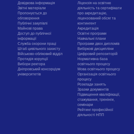
Довідкова інформація
Ліцензія на освітню
Звітні матеріали
діяльність та сертифікати
Пропонується до
про акредитацію,
обговорення
ліцензований обсяг та
Публічні закупівлі
контингент
Майнові права
Акредитація
Доступ до публічної
Освітні програми
інформації
Навчальні плани
Служба охорони праці
Програми двох дипломів
Штаб цивільного захисту
Вибіркові дисципліни
Військово-обліковий відділ
Цифровий репозиторій
Протидія корупції
Нормативна база
Вибори ректора
освітнього процесу
Дніпровський консорціум
Мова освітнього процесу
університетів
Організація освітнього
процесу
Розклади занять
Зразки документів
Підвищення кваліфікації,
стажування, тренінги,
семінари
Рейтинг професійної
діяльності НПП