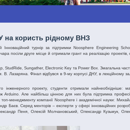
У на користь рідному ВНЗ
чара посіли друге місце й отримали грант на реалізацію проектів
 В. Лазаряна. Фінал відбувся в 9-му корпусі ДНУ, в лекційному з
кож Arduino. Але найбільш цінною для них була підтримка професі
ки топ-менеджменту компанії Noosphere і академічної науки: Михай
др Баєв. Серед менторів – експерти у сфері інноваційних розро
Олександр Пеня, Олексій Молчановський, Олександр Кузьмук, Оле