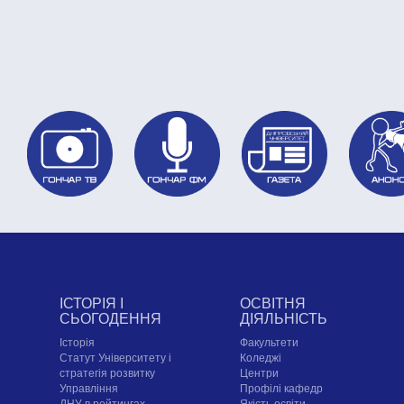
ІСТОРІЯ І
ОСВІТНЯ
СЬОГОДЕННЯ
ДІЯЛЬНІСТЬ
Історія
Факультети
Статут Університету і
Коледжі
стратегія розвитку
Центри
Управління
Профілі кафедр
ДНУ в рейтингах
Якість освіти