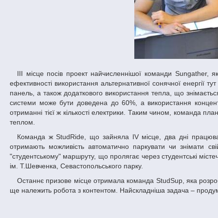
ІІІ місце посів проект найчисленнішої команди Sungather, яка представила прототип системи перетворення сонячної енергії. Підвищення
ефективності використання альтернативної сонячної енергії ту
панель, а також додаткового використання тепла, що знімається
системи може бути доведена до 60%, а використання концент
отриманні тієї ж кількості електрики. Таким чином, команда пл
теплом.
Команда ж StudRide, що зайняла IV місце, два дні працювала над створенням прототипу пристрою, за допомогою якого велосипедисти
отримають можливість автоматично паркувати чи знімати сві
"студентському" маршруту, що пролягає через студентські містечка
ім. Т.Шевченка, Севастопольського парку.
Останнє призове місце отримала команда StudSup, яка розробила прототип «Студентської вікіпедії». Учасники вже встигли створити сайт, але
ще належить робота з контентом. Найскладніша задача – проду