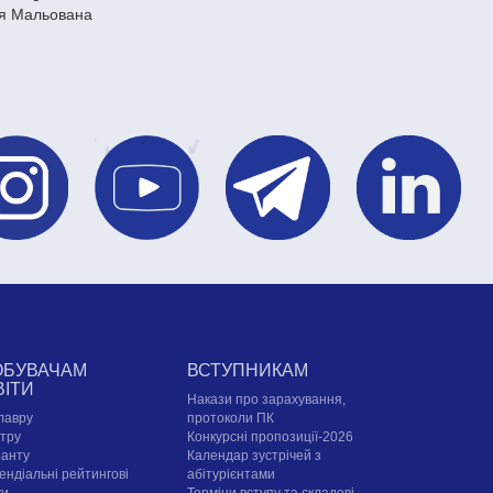
я Мальована
ОБУВАЧАМ
ВСТУПНИКАМ
ВІТИ
Накази про зарахування,
лавру
протоколи ПК
стру
Конкурсні пропозиції-2026
ранту
Календар зустрічей з
ендіальні рейтингові
абітурієнтами
ки
Терміни вступу та складові