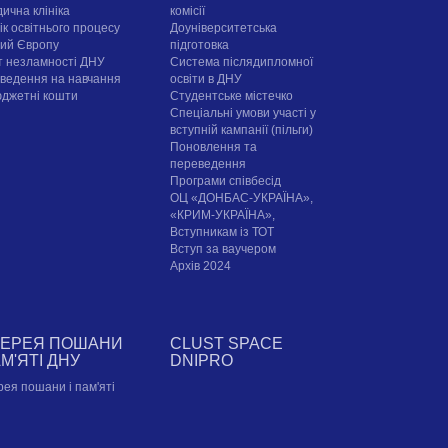
ична клініка
комісії
ік освітнього процесу
Доуніверситетська
рий Європу
підготовка
т незламності ДНУ
Система післядипломної
ведення на навчання
освіти в ДНУ
юджетні кошти
Cтудентське містечко
Спеціальні умови участі у
вступній кампанії (пільги)
Поновлення та
переведення
Програми співбесід
ОЦ «ДОНБАС-УКРАЇНА»,
«КРИМ-УКРАЇНА»,
Вступникам із ТОТ
Вступ за ваучером
Архів 2024
ЛЕРЕЯ ПОШАНИ
CLUST SPACE
АМ'ЯТІ ДНУ
DNIPRO
рея пошани і пам'яті