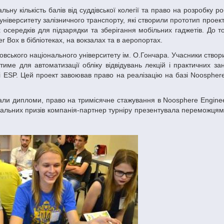
ніверситету залізничного транспорту, які створили прототип проек
середків для підзарядки та зберігання мобільних гаджетів. До то
 Box в бібліотеках, на вокзалах та в аеропортах.
име для автоматизації обліку відвідувань лекцій і практичних за
 ESP. Цей проект завоював право на реалізацію на базі Noosphere
увальних призів компанія-партнер турніру презентувала переможця