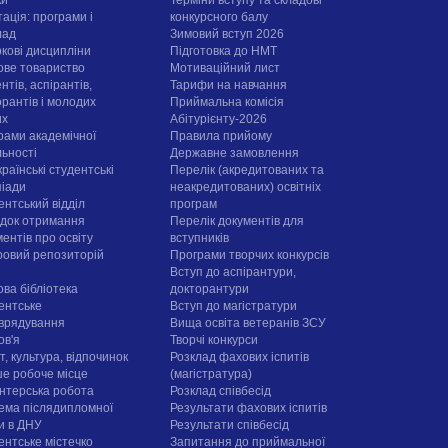
ація: програми і
конкурсного балу
лад
Зимовий вступ 2026
ркові дисципліни
Підготовка до НМТ
ове товариство
Мотиваційний лист
нтів, аспірантів,
Тарифи на навчання
орантів і молодих
Приймальна комісія
их
Абітурієнту-2026
рами академічної
Правила прийому
льності
Державне замовлення
раїнські студентські
Перелік (акредитованих та
піади
неакредитованих) освітніх
ентський відділ
програм
док отримання
Перелік документів для
ентів про освіту
вступників
овий репозиторій
Програми творчих конкурсiв
Вступ до аспірантури,
ова бібліотека
докторантури
ентське
Вступ до магістратури
врядування
Вища освіта ветеранів ЗСУ
ов'я
Творчі конкурси
, культура, відпочинок
Розклад фахових іспитів
е робоче місце
(магістратура)
нтерська робота
Розклад співбесід
ема післядипломної
Результати фахових іспитів
ти в ДНУ
Результати співбесід
ентське містечко
Запитання до приймальної