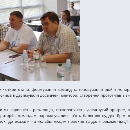
асників підтримували досвідчені ментори; створення прототипів з 
итеріїв командам нараховувалися п’ять балів від суддів. Крім то
зок, де вказали на «слабкі місця» проектів та дали рекомендації