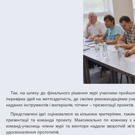
Так, на шляху до фінального рішення журі учасники пройшли чотири етапи: формування команд та генерування ідей інженерних проектів;
перевірка ідей на життєздатність, де своїми рекомендаціями уч
наданих інструментів і матеріалів; пітчинг – презентації проектів.
Представлені ідеї оцінювалися за кількома критеріями, такими як: корисність, реалізація, технологічність, досягнутий прогрес, а також якість
презентації та команда проекту. Максимально по кожному з кр
команд-учасниць члени журі та ментори надали зворотній зв'я
удосконалення прототипів.