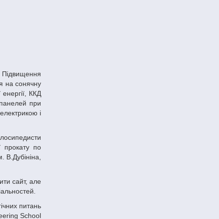
я на сонячну
 енергії, ККД
 панелей при
 електрикою і
ї прокату по
. В.Дубініна,
іальностей.
гічних питань
eering School