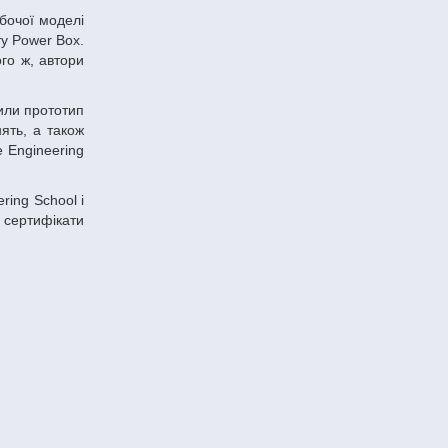
ту Power Box.
го ж, автори
нять, а також
 Engineering
м сертифікати