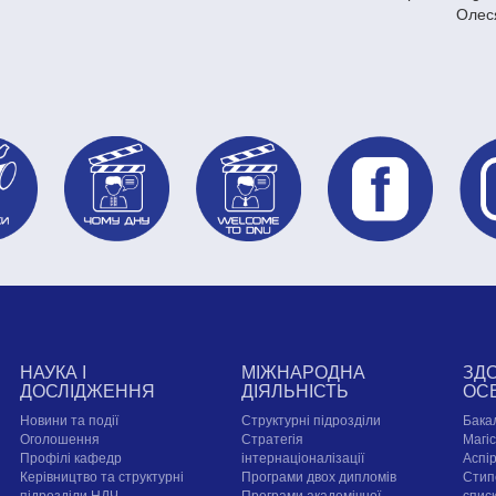
Олес
НАУКА І
МІЖНАРОДНА
ЗД
ДОСЛІДЖЕННЯ
ДІЯЛЬНІСТЬ
ОС
Новини та події
Структурні підрозділи
Бака
Оголошення
Стратегія
Магі
Профілі кафедр
інтернаціоналізації
Аспі
Керівництво та структурні
Програми двох дипломів
Стип
підрозділи НДЧ
Програми академічної
спис