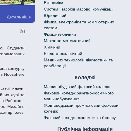
Економіки
Систем і засобів масової комунікації
Юридичний
Детальніше
Фізики, електроніки та комп'ютерних
систем
Фізико-технічний
Механіко-математичний
Хімічний
Біолого-екологічний
, спрямованих
Медичних технологій діагностики та
реабілітації
алі Noosphere
Коледжі
Машинобудівний фаховий коледж
Фаховий коледж ракетно-космічного
йних журі та
машинобудування
ло Рябоконь,
Жовтоводський промисловий фаховий
бок: Михайло
коледж
ксандр Баєв,
Фаховий коледж економіки та бізнесу
Публічна інформація