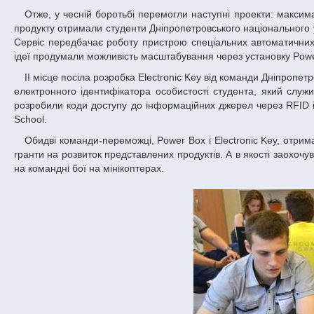
Отже, у чесній боротьбі перемогли наступні проекти: максимальну кількість балів від суддівської колегії та право на розробку робочої моделі
продукту отримали студенти Дніпропетровського національного у
Сервіс передбачає роботу пристрою спеціальних автоматичних о
ідеї продумали можливість масштабування через установку Power
ІІ місце посіла розробка Electronic Key від команди Дніпропетровського національного університету ім. О.Гончара. Учасники створили прототип
електронного ідентифікатора особистості студента, який служит
розробили коди доступу до інформаційних джерел через RFID і
School.
Обидві команди-переможці, Power Box і Electronic Key, отримали дипломи, право на тримісячне стажування в Noosphere Engineering School і
гранти на розвиток представлених продуктів. А в якості заохоч
на командні бої на мінікоптерах.