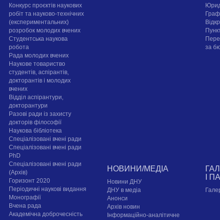
Конкурс проєктів наукових
Юрид
робіт та науково-технічних
Граф
(експериментальних)
Відк
розробок молодих вчених
Пунк
Студентська наукова
Пере
робота
за б
Рада молодих вчених
Наукове товариство
студентів, аспірантів,
докторантів і молодих
вчених
Відділ аспірантури,
докторантури
Разові ради із захисту
докторів філософії
Наукова бібліотека
Спеціалізовані вчені ради
Спеціалізовані вчені ради
PhD
Спеціалізовані вчені ради
НОВИНИ/МЕДІА
ГА
(Архів)
І П
Горизонт 2020
Новини ДНУ
Періодичні наукові видання
ДНУ в медіа
Гале
Монографії
Анонси
Вчена рада
Архів новин
Академічна доброчесність
Інформаційно-аналітичне