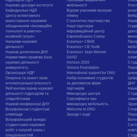
Науково-дослідні інститути
мобільності
Атест
Кафедральні НДЛ
Відгуки учасників програм
розк
Центр колективного
обміну
Вибі
користування науковим
Стратегічні партнерства
Наук
обладнанням «Інноваційні
Наші партнери
студе
технології в ракетно-
Інформаційний центр
докт
космічній галузі»
Європейського Союзу
вчен
Напрями наукової
Erasmus+ CBHE
Прог
діяльності
Erasmus+ CB Youth
мобі
Наукові досягнення ДНУ
Erasmus+ Jean Monnet
Всеук
Нормативно-правова база
DAAD
олім
наукової діяльності
Horizon 2020
Студ
університету
Simons Foundation
Поря
Організація НДР
International support for DNU
докум
Охорона та захист прав
Набір іноземних студентів
Цифр
інтелектуальної власності
за допомогою фірм-
ДНУ
Рейтингова оцінка наукової
партнерів
Наук
діяльності підрозділів та
Міжнародні центри
Студ
співробітників
Сертифікати про
само
Наукові конференції ДНУ
міжнародну мобільність
Здор
Всеукраїнські студентські
Welcome to DNU
Спорт
олімпіади
Заходи і події
Перш
Всеукраїнський конкурс
Воло
студентських наукових
Сист
робіт з галузей знань і
осві
спеціальностей
Cтуд