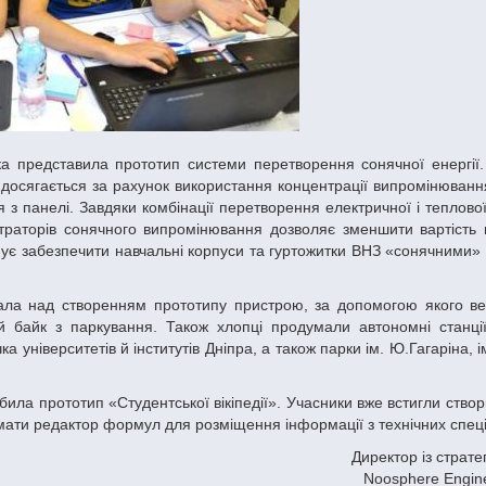
т досягається за рахунок використання концентрації випромінюванн
 з панелі. Завдяки комбінації перетворення електричної і теплової
раторів сонячного випромінювання дозволяє зменшити вартість
анує забезпечити навчальні корпуси та гуртожитки ВНЗ «сонячними»
й байк з паркування. Також хлопці продумали автономні станці
 університетів й інститутів Дніпра, а також парки ім. Ю.Гагаріна, ім
мати редактор формул для розміщення інформації з технічних спец
Директор із страте
Noosphere Engin