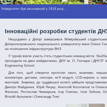
Університет був заснований у 1918 році ...
Інноваційні розробки студентів ДН
Нещодавно у Дніпрі завершився Міжвузівський студентський Інноваційний турнір за підтримки Noosphere Engineering School. Студенти
Дніпропетровського національного університету імені Олеся Гон
на поліпшення інфраструктури ВНЗ.
У турнірі взяли участь п’ять студентських команд міста: StudSup, StudRide, Sungather, Electronic Key та Power Box. Змагальна частина конкурсу
проходила на двох майданчиках: ДНУ ім. О. Гончара і ДНУЗТ ім.
Engineering School.
Для того, щоб створити прототип свого, можливо, першого інженерного проекту, студенти отримали найнеобхідніше: макетні плати,
коннектори, датчики, сенсори, wi-fi модулі, LCD-екрани, а та
менторів. Зокрема, до суддівської колегії увійшли представни
Дмитро Майданюк, Юрій Лецер, Анатолій Косолапов та Олексан
Фесенко, Ростислав Чекмарьов, Ігор Гомілко, Ілля Зобнов, 
Віталій Артьомов і Олександр Товт.