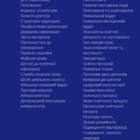
Положення
Науково-методична рада
Кодекси, атрибутика
Опитування та анкетування
Почесні доктори
Навчальний відділ
Структурні підрозділи
Навчально-методичний
Профспілкова організація
відділ
Довідкова інформація
Ліцензія на освітню
Звітні матеріали
діяльність та сертифікати
Пропонується до
про акредитацію,
обговорення
ліцензований обсяг та
Публічні закупівлі
контингент
Майнові права
Акредитація
Доступ до публічної
Освітні програми
інформації
Навчальні плани
Служба охорони праці
Програми двох дипломів
Штаб цивільного захисту
Вибіркові дисципліни
Військово-обліковий відділ
Цифровий репозиторій
Протидія корупції
Нормативна база
Вибори ректора
освітнього процесу
Дніпровський консорціум
Мова освітнього процесу
університетів
Організація освітнього
процесу
Розклади занять
Зразки документів
Підвищення кваліфікації,
стажування, тренінги,
семінари