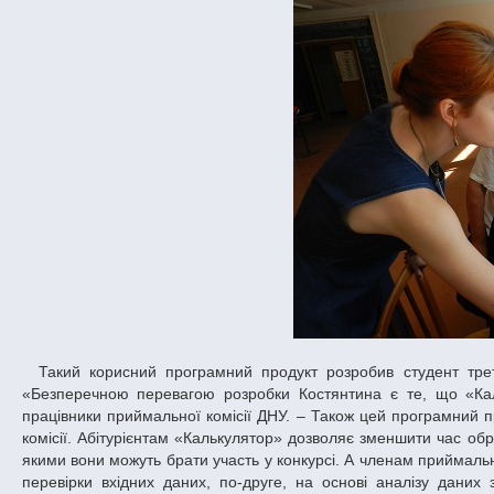
Такий корисний програмний продукт розробив студент третього курсу факультету прикладної математики ДНУ Костянтин Хабарлак.
«Безперечною перевагою розробки Костянтина є те, що «Кал
працівники приймальної комісії ДНУ. – Також цей програмний п
комісії. Абітурієнтам «Калькулятор» дозволяє зменшити час обр
якими вони можуть брати участь у конкурсі. А членам приймальн
перевірки вхідних даних, по-друге, на основі аналізу даних 