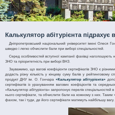
Калькулятор абітурієнта підрахує 
Дніпропетровський національний університет імені Олеся Гончара розробив і впровадив програмний продукт, що допоможе абітурієнтам
швидко і легко обчислити бали при виборі спеціальностей.
Серед особливостей вступної кампанії фахівці наголошують на тих, у яких варто розібратися абітурієнтам: вагові коефіцієнти сертифікатів
ЗНО та пріоритетність при виборі ВНЗ.
Зауважимо, що вагові коефіцієнти сертифікатів ЗНО є різними на різних спеціальностях й у різних ВНЗ. Тобто 185 балів з української мови
додасть різну кількість у кінцеву суму балів у рейтинговому с
продукт ДНУ ім. О. Гончара
«Калькулятор абітурієнта»
допо
сертифікатів із урахуванням вагових коефіцієнтів та середньог
«Калькулятор абітурієнта» запропонує перелік спеціальностей в 
нього сертифікати, та обчислити бали на кожному з них. Таким 
фахом, так і туди, де його сертифікати матимуть найбільшу вагу.