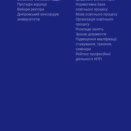
Протидія корупції
Нормативна база
Вибори ректора
освітнього процесу
Дніпровський консорціум
Мова освітнього процесу
університетів
Організація освітнього
процесу
Розклади занять
Зразки документів
Підвищення кваліфікації,
стажування, тренінги,
семінари
Рейтинг професійної
діяльності НПП