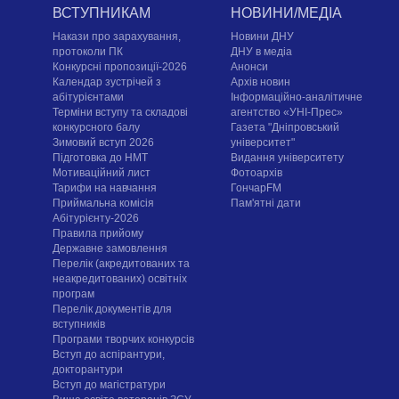
ВСТУПНИКАМ
НОВИНИ/МЕДІА
Накази про зарахування,
Новини ДНУ
протоколи ПК
ДНУ в медіа
Конкурсні пропозиції-2026
Анонси
Календар зустрічей з
Архів новин
абітурієнтами
Інформаційно-аналітичне
Терміни вступу та складові
агентство «УНІ-Прес»
конкурсного балу
Газета "Дніпровський
Зимовий вступ 2026
університет"
Підготовка до НМТ
Видання університету
Мотиваційний лист
Фотоархів
Тарифи на навчання
ГончарFM
Приймальна комісія
Пам'ятні дати
Абітурієнту-2026
Правила прийому
Державне замовлення
Перелік (акредитованих та
неакредитованих) освітніх
програм
Перелік документів для
вступників
Програми творчих конкурсiв
Вступ до аспірантури,
докторантури
Вступ до магістратури