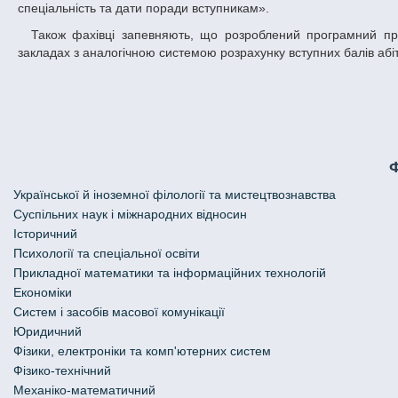
спеціальність та дати поради вступникам».
Також фахівці запевняють, що розроблений програмний продукт є «гнучким» і може бути успішно адаптований у вищих навчальних
закладах з аналогічною системою розрахунку вступних балів абіт
Української й іноземної філології та мистецтвознавства
Cуспільних наук і міжнародних відносин
Історичний
Психології та спеціальної освіти
Прикладної математики та інформаційних технологій
Економіки
Систем і засобів масової комунікації
Юридичний
Фізики, електроніки та комп'ютерних систем
Фізико-технічний
Механіко-математичний