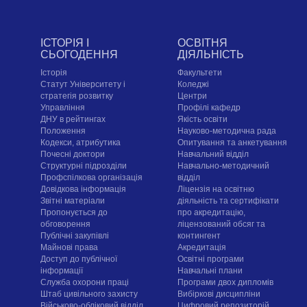
ІСТОРІЯ І
ОСВІТНЯ
СЬОГОДЕННЯ
ДІЯЛЬНІСТЬ
Історія
Факультети
Статут Університету і
Коледжі
стратегія розвитку
Центри
Управління
Профілі кафедр
ДНУ в рейтингах
Якість освіти
Положення
Науково-методична рада
Кодекси, атрибутика
Опитування та анкетування
Почесні доктори
Навчальний відділ
Структурні підрозділи
Навчально-методичний
Профспілкова організація
відділ
Довідкова інформація
Ліцензія на освітню
Звітні матеріали
діяльність та сертифікати
Пропонується до
про акредитацію,
обговорення
ліцензований обсяг та
Публічні закупівлі
контингент
Майнові права
Акредитація
Доступ до публічної
Освітні програми
інформації
Навчальні плани
Служба охорони праці
Програми двох дипломів
Штаб цивільного захисту
Вибіркові дисципліни
Військово-обліковий відділ
Цифровий репозиторій