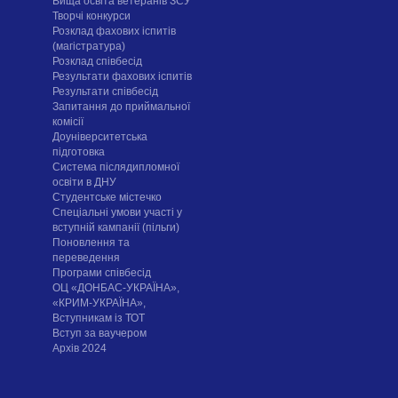
Вища освіта ветеранів ЗСУ
Творчі конкурси
Розклад фахових іспитів
(магістратура)
Розклад співбесід
Результати фахових іспитів
Результати співбесід
Запитання до приймальної
комісії
Доуніверситетська
підготовка
Система післядипломної
освіти в ДНУ
Cтудентське містечко
Спеціальні умови участі у
вступній кампанії (пільги)
Поновлення та
переведення
Програми співбесід
ОЦ «ДОНБАС-УКРАЇНА»,
«КРИМ-УКРАЇНА»,
Вступникам із ТОТ
Вступ за ваучером
Архів 2024