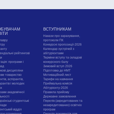
ОБУВАЧАМ
ВСТУПНИКАМ
ВІТИ
Накази про зарахування,
лавру
протоколи ПК
стру
Конкурсні пропозиції-2026
ранту
Календар зустрічей з
ендіальні рейтингові
абітурієнтами
ки
Терміни вступу та складові
ація: програми і
конкурсного балу
лад
Зимовий вступ 2026
ркові дисципліни
Підготовка до НМТ
ове товариство
Мотиваційний лист
нтів, аспірантів,
Тарифи на навчання
орантів і молодих
Приймальна комісія
их
Абітурієнту-2026
рами академічної
Правила прийому
льності
Державне замовлення
раїнські студентські
Перелік (акредитованих та
піади
неакредитованих) освітніх
ентський відділ
програм
док отримання
Перелік документів для