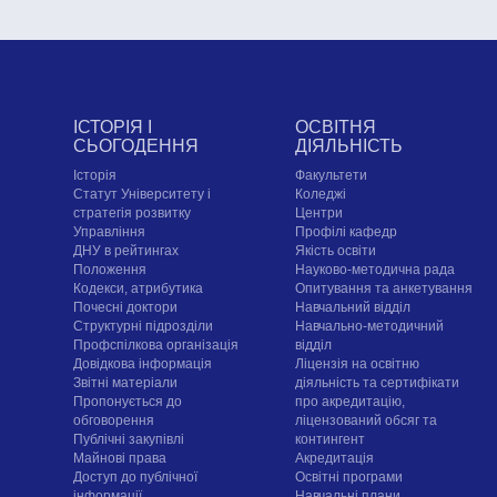
ІСТОРІЯ І
ОСВІТНЯ
СЬОГОДЕННЯ
ДІЯЛЬНІСТЬ
Історія
Факультети
Статут Університету і
Коледжі
стратегія розвитку
Центри
Управління
Профілі кафедр
ДНУ в рейтингах
Якість освіти
Положення
Науково-методична рада
Кодекси, атрибутика
Опитування та анкетування
Почесні доктори
Навчальний відділ
Структурні підрозділи
Навчально-методичний
Профспілкова організація
відділ
Довідкова інформація
Ліцензія на освітню
Звітні матеріали
діяльність та сертифікати
Пропонується до
про акредитацію,
обговорення
ліцензований обсяг та
Публічні закупівлі
контингент
Майнові права
Акредитація
Доступ до публічної
Освітні програми
інформації
Навчальні плани