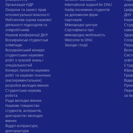
Організація НДР
International support for DNU
докум
Охорона та захист прав
Набір іноземних студентів
Цифр
інтелектуальної власності
за допомогою фірм-
ДНУ
Рейтингова оцінка наукової
партнерів
Наук
діяльності підрозділів та
Міжнародні центри
Студ
співробітників
Сертифікати про
само
Наукові конференції ДНУ
міжнародну мобільність
Здор
Всеукраїнські студентські
Welcome to DNU
Спорт
олімпіади
Заходи і події
Перш
Всеукраїнський конкурс
Воло
студентських наукових
Сист
робіт з галузей знань і
осві
спеціальностей
Cтуд
Конкурс проєктів наукових
Юрид
робіт та науково-технічних
Граф
(експериментальних)
Відк
розробок молодих вчених
Пунк
Студентська наукова
Пере
робота
за б
Рада молодих вчених
Наукове товариство
студентів, аспірантів,
докторантів і молодих
вчених
Відділ аспірантури,
докторантури