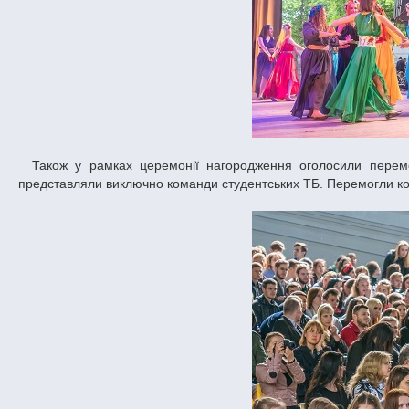
Також у рамках церемонії нагородження оголосили переможців конкурсу відеоробіт, який проходив у рамках фестивалю. Відеороботи
представляли виключно команди студентських ТБ. Перемогли ком