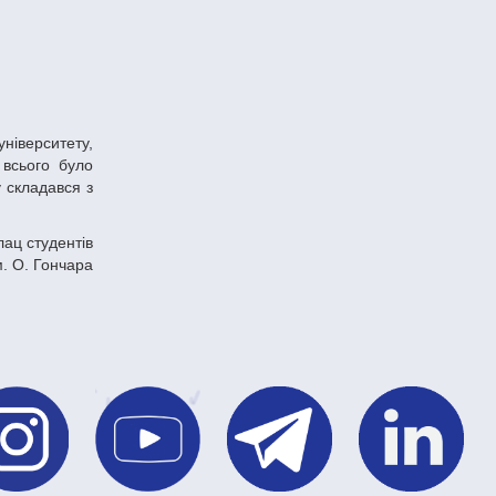
 всього було
 складався з
ац студентів
м. О. Гончара