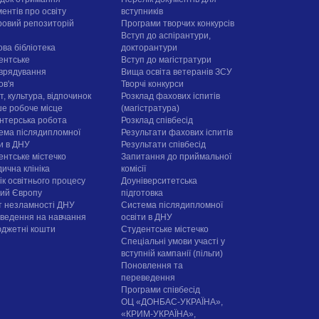
ентів про освіту
вступників
овий репозиторій
Програми творчих конкурсiв
Вступ до аспірантури,
ова бібліотека
докторантури
ентське
Вступ до магістратури
врядування
Вища освіта ветеранів ЗСУ
ов'я
Творчі конкурси
, культура, відпочинок
Розклад фахових іспитів
е робоче місце
(магістратура)
нтерська робота
Розклад співбесід
ема післядипломної
Результати фахових іспитів
ти в ДНУ
Результати співбесід
ентське містечко
Запитання до приймальної
ична клініка
комісії
ік освітнього процесу
Доуніверситетська
рий Європу
підготовка
т незламності ДНУ
Система післядипломної
ведення на навчання
освіти в ДНУ
юджетні кошти
Cтудентське містечко
Спеціальні умови участі у
вступній кампанії (пільги)
Поновлення та
переведення
Програми співбесід
ОЦ «ДОНБАС-УКРАЇНА»,
«КРИМ-УКРАЇНА»,