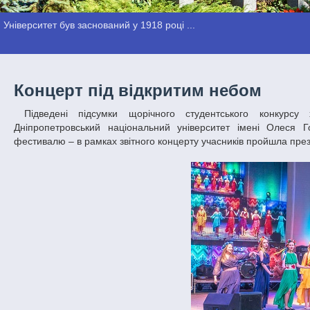
Університет був заснований у 1918 році ...
Концерт під відкритим небом
Підведені підсумки щорічного студентського конкурсу художньої самодіяльності – міського фестивалю «Студентська весна».
Дніпропетровський національний університет імені Олеся Го
фестивалю – в рамках звітного концерту учасників пройшла през