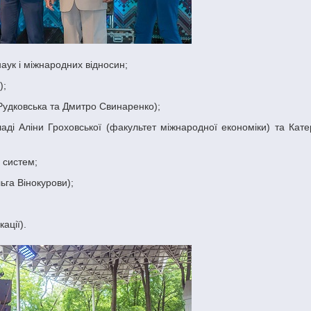
аук і міжнародних відносин;
);
 Рудковська та Дмитро Свинаренко);
х систем;
ьга Вінокурови);
ації).