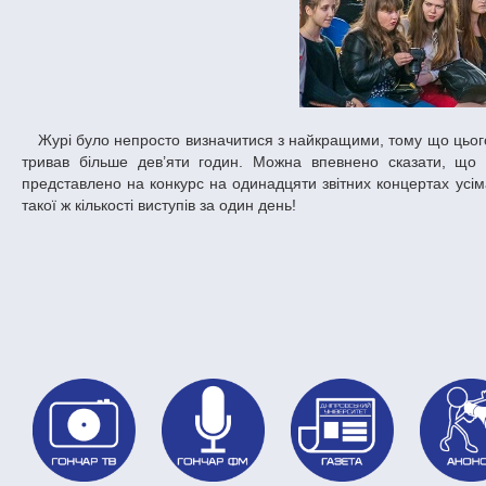
Журі було непросто визначитися з найкращими, тому що цього року концерт талантів ДНУ, що проходив у День відкритих дверей університету,
тривав більше дев’яти годин. Можна впевнено сказати, що 
представлено на конкурс на одинадцяти звітних концертах усім
такої ж кількості виступів за один день!