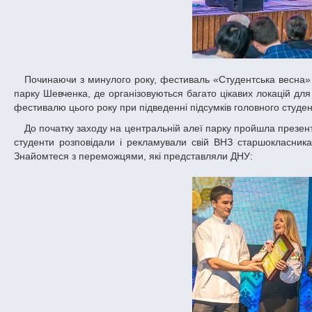
Починаючи з минулого року, фестиваль «Студентська весна» за ініціативи студентів ДНУ проводиться не в приміщенні Палацу студентів, а в
парку Шевченка, де організовуються багато цікавих локацій для
фестивалю цього року при підведенні підсумків головного студен
До початку заходу на центральній алеї парку пройшла презентація вищих навчальних закладів міста. У кожного була окрема територія, на якій
студенти розповідали і рекламували свій ВНЗ старшокласника
Знайомтеся з переможцями, які представляли ДНУ: