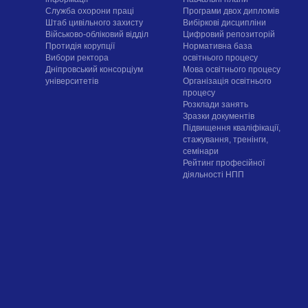
Служба охорони праці
Програми двох дипломів
Штаб цивільного захисту
Вибіркові дисципліни
Військово-обліковий відділ
Цифровий репозиторій
Протидія корупції
Нормативна база
Вибори ректора
освітнього процесу
Дніпровський консорціум
Мова освітнього процесу
університетів
Організація освітнього
процесу
Розклади занять
Зразки документів
Підвищення кваліфікації,
стажування, тренінги,
семінари
Рейтинг професійної
діяльності НПП