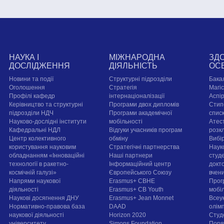
НАУКА І
МІЖНАРОДНА
ЗД
ДОСЛІДЖЕННЯ
ДІЯЛЬНІСТЬ
ОС
Новини та події
Структурні підрозділи
Бака
Оголошення
Стратегія
Магі
Профілі кафедр
інтернаціоналізації
Аспі
Керівництво та структурні
Програми двох дипломів
Стип
підрозділи НДЧ
Програми академічної
спис
Науково-дослідні інститути
мобільності
Атест
Кафедральні НДЛ
Відгуки учасників програм
розк
Центр колективного
обміну
Вибі
користування науковим
Стратегічні партнерства
Наук
обладнанням «Інноваційні
Наші партнери
студе
технології в ракетно-
Інформаційний центр
докт
космічній галузі»
Європейського Союзу
вчен
Напрями наукової
Erasmus+ CBHE
Прог
діяльності
Erasmus+ CB Youth
мобі
Наукові досягнення ДНУ
Erasmus+ Jean Monnet
Всеук
Нормативно-правова база
DAAD
олім
наукової діяльності
Horizon 2020
Студ
університету
Simons Foundation
Поря