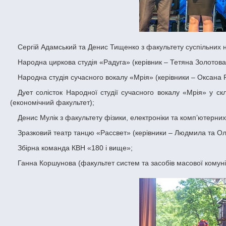
Сергій Адамський та Денис Тищенко з факультету суспільних н
Народна циркова студія «Радуга» (керівник – Тетяна Золотова
Народна студія сучасного вокалу «Мрія» (керівники – Оксана
Дует солісток Народної студії сучасного вокалу «Мрія» у складі Аліни Гроховської (факультет міжнародної економіки) та Катерини Шевчик
(економічний факультет);
Денис Мулік з факультету фізики, електроніки та комп’ютерни
Зразковий театр танцю «Рассвет» (керівники – Людмила та Ол
Збірна команда КВН «180 і вище»;
Ганна Коршунова (факультет систем та засобів масової комунік