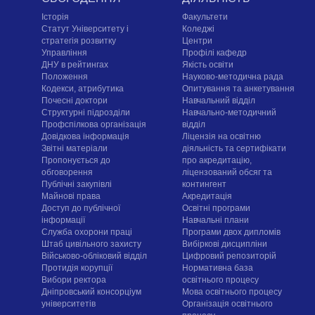
Історія
Факультети
Статут Університету і
Коледжі
стратегія розвитку
Центри
Управління
Профілі кафедр
ДНУ в рейтингах
Якість освіти
Положення
Науково-методична рада
Кодекси, атрибутика
Опитування та анкетування
Почесні доктори
Навчальний відділ
Структурні підрозділи
Навчально-методичний
Профспілкова організація
відділ
Довідкова інформація
Ліцензія на освітню
Звітні матеріали
діяльність та сертифікати
Пропонується до
про акредитацію,
обговорення
ліцензований обсяг та
Публічні закупівлі
контингент
Майнові права
Акредитація
Доступ до публічної
Освітні програми
інформації
Навчальні плани
Служба охорони праці
Програми двох дипломів
Штаб цивільного захисту
Вибіркові дисципліни
Військово-обліковий відділ
Цифровий репозиторій
Протидія корупції
Нормативна база
Вибори ректора
освітнього процесу
Дніпровський консорціум
Мова освітнього процесу
університетів
Організація освітнього