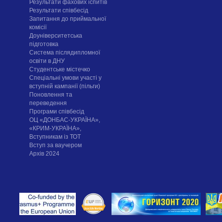
Результати фахових іспитів
Результати співбесід
Запитання до приймальної
комісії
Доуніверситетська
підготовка
Система післядипломної
освіти в ДНУ
Cтудентське містечко
Спеціальні умови участі у
вступній кампанії (пільги)
Поновлення та
переведення
Програми співбесід
ОЦ «ДОНБАС-УКРАЇНА»,
«КРИМ-УКРАЇНА»,
Вступникам із ТОТ
Вступ за ваучером
Архів 2024