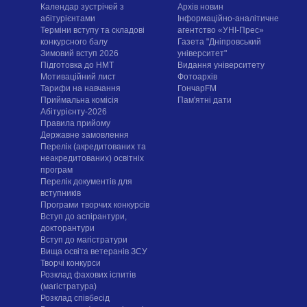
Календар зустрічей з
Архів новин
абітурієнтами
Інформаційно-аналітичне
Терміни вступу та складові
агентство «УНІ-Прес»
конкурсного балу
Газета "Дніпровський
Зимовий вступ 2026
університет"
Підготовка до НМТ
Видання університету
Мотиваційний лист
Фотоархів
Тарифи на навчання
ГончарFM
Приймальна комісія
Пам'ятні дати
Абітурієнту-2026
Правила прийому
Державне замовлення
Перелік (акредитованих та
неакредитованих) освітніх
програм
Перелік документів для
вступників
Програми творчих конкурсiв
Вступ до аспірантури,
докторантури
Вступ до магістратури
Вища освіта ветеранів ЗСУ
Творчі конкурси
Розклад фахових іспитів
(магістратура)
Розклад співбесід