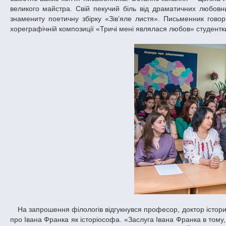
великого майстра. Свій пекучий біль від драматичних любов
знамениту поетичну збірку «Зів’яле листя». Письменник говор
хореграфічній композиції «Тричі мені являлася любов» студентк
На запрошення філологів відгукнувся професор, доктор історичних наук, декан історичного факультету ДНУ Сергій Світленко, який розповів
про Івана Франка як історіософа. «Заслуга Івана Франка в тому