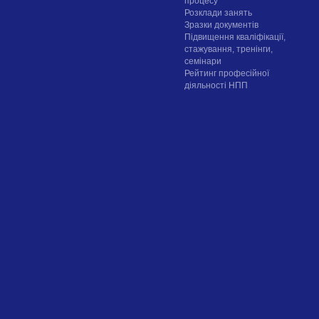
процесу
Розклади занять
Зразки документів
Підвищення кваліфікації,
стажування, тренінги,
семінари
Рейтинг професійної
діяльності НПП