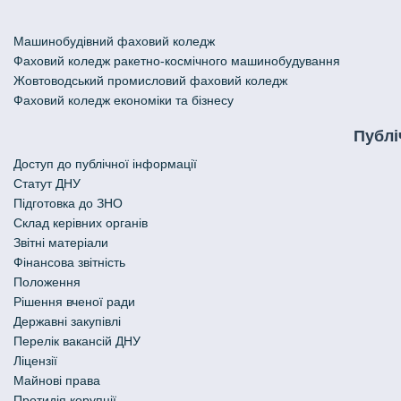
Машинобудівний фаховий коледж
Фаховий коледж ракетно-космічного машинобудування
Жовтоводський промисловий фаховий коледж
Фаховий коледж економіки та бізнесу
Публі
Доступ до публічної інформації
Статут ДНУ
Підготовка до ЗНО
Склад керівних органів
Звітні матеріали
Фінансова звітність
Положення
Рішення вченої ради
Державні закупівлі
Перелік вакансій ДНУ
Ліцензії
Майнові права
Протидія корупції