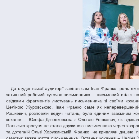
До студентської аудиторії завітав сам Іван Франко, роль якого виконав студент факультету Артем Фандіков. У кімнаті був облаштований
затишний робочий куточок письменника – письмовий стіл з пап
свідками фрагментів листувань письменника зі своїми кох
Целіною Журовською. Іван Франко саме як неперевершений с
Рошкевич, розповіли ведучі читань, була єдиним взаємним 
кохання – Юзефа Дзвонковська з Ольгою Рошкевич, як відзначаю
Польська красуня не стала дружиною письменника через хворобу 
та дотепній Ользі Хоружинській, Франко, не кривлячи душею, 
самотнє важке життя письменника. Останнє кохання – Целіна 