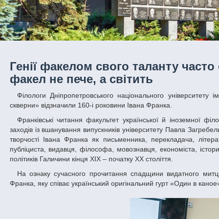
Генії факелом свого таланту часто
факел не пече, а світить
Філологи Дніпропетровського національного університету імені Олеся Гончара літературними читаннями «Жив-любив і не набрався
скверни» відзначили 160-і роковини Івана Франка.
Франківські читання факультет української й іноземної філології та мистецтвознавства провів уперше, на відміну від вже традиційних
заходів із вшанування випускників університету Павла Загребел
творчості Івана Франка як письменника, перекладача, літера
публіциста, видавця, філософа, мовознавця, економіста, істори
політиків Галичини кінця XIX – початку XX століття.
На ознаку сучасного прочитання спадщини видатного митця захід розпочався з виконання студентами пісні «Човен» на слова Івана
Франка, яку співає український оригінальний гурт «Один в каное