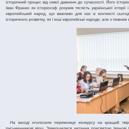
історичний процес від сивої давнини до сучасності. Його історі
Іван Франко як історіософ розумів тяглість української історії
європейський народ, що важливо для нас в контексті сьогод
історичного розвитку, як і інші європейські народи, але з певним
На заході оголосили переможця конкурсу на кращий твір про Івана Франка. Ним стала студентка Марія Шмідт, яка присвятила
письменникові вірш. Завершилися читання присвятою Іванові 