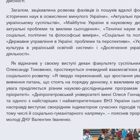
дійсності.
Загалом, зацікавлена розмова фахівців із пошуків вдалої формули прогресивного поступу України велася у 15 напрямах: «Досягнення
історичних наук в осмисленні минулого України», «Актуальні про
українському суспільстві», «Майбутнє України в науковому ди
актуальні проблеми та виклики сьогодення», «Технічні науки в 
соціальні, політичні та філософські виміри», «Соціальні та по
«Державне управління в Україні: проблеми та перспективи», «Укр
культура в українській освітній системі» і «Досягнення укра
діяльності».
Як відзначив у своєму виступі декан факультету суспільних наук і міжнародних відносин ДНУ, доктор філософських наук, професор
Олександр Токовенко, простежується очевидний взаємозв’язок рі
соціального розвитку: «Я твердо переконаний, що зростання ува
вивчення питань, що стоять на порядку денному, є важливим кри
увага приділяється різним науково-дослідницьким програмам с
пріоритеті». «Дніпропетровський університеті імені Олеся Гонча
та одного з найстаріших і найавторитетніших ВНЗ України сього
насправді виступає своєрідним індикатором сучасних підходів т
тому числі й соціально-гуманітарного напряму», – пояснив проре
молоді ДНУ Валентин Іваненко.