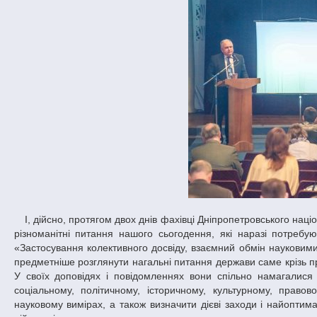
І, дійсно, протягом двох днів фахівці Дніпропетровського національного університету разом зі своїми колегами цілеспрямовано аналізували
різноманітні питання нашого сьогодення, які наразі потреб
«Застосування колективного досвіду, взаємний обмін наукови
предметніше розглянути нагальні питання держави саме крізь пр
У своїх доповідях і повідомленнях вони спільно намагалися
соціальному, політичному, історичному, культурному, правов
науковому вимірах, а також визначити дієві заходи і найопти