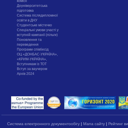
комісії
Доуніверситетська
підготовка
Система післядипломної
освіти в ДНУ
Cтудентське містечко
Спеціальні умови участі у
вступній кампанії (пільги)
Поновлення та
переведення
Програми співбесід
ОЦ «ДОНБАС-УКРАЇНА»,
«КРИМ-УКРАЇНА»,
Вступникам із ТОТ
Вступ за ваучером
Архів 2024
Система електронного документообігу
|
Мапа сайту
|
Рейтинг в