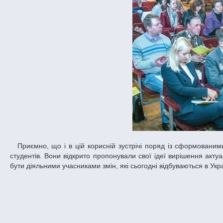
Приємно, що і в цій корисній зустрічі поряд із сформованими, знаними спеціалістами взяли участь чимало молодих вчених, аспірантів і
студентів. Вони відкрито пропонували свої ідеї вирішення акту
бути діяльними учасниками змін, які сьогодні відбуваються в Укра