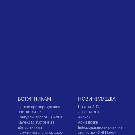
ВСТУПНИКАМ
НОВИНИ/МЕДІА
Накази про зарахування,
Новини ДНУ
протоколи ПК
ДНУ в медіа
Конкурсні пропозиції-2026
Анонси
Календар зустрічей з
Архів новин
абітурієнтами
Інформаційно-аналітичне
Терміни вступу та складові
агентство «УНІ-Прес»