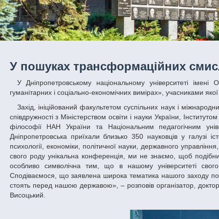
У пошуках трансформаційних смисл
У Дніпропетровському національному університеті імені Олеся Гончара відбулася Всеукраїнська наукова конференція «Україна в
гуманітарних і соціально-економічних вимірах», учасниками якої с
Захід, ініційований факультетом суспільних наук і міжнародних відносин ДНУ з нагоди 25-річчя Незалежності України, проводився у тісній
співдружності з Міністерством освіти і науки України, Інституто
філософії НАН України та Національним педагогічним уні
Дніпропетровська приїхали близько 350 науковців у галузі істор
психології, економіки, політичної науки, державного управління,
свого роду унікальна конференція, ми не знаємо, щоб подібн
особливо символічна тим, що в нашому університеті свого 
Сподіваємося, що заявлена широка тематика нашого заходу пос
стоять перед нашою державою», – розповів організатор, докт
Висоцький.