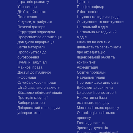
стратегія розвитку
Центри
Управління
Профілі кафедр
ДНУ в рейтингах
Якість освіти
Положення
Науково-методична рада
Кодекси, атрибутика
Опитування та анкетування
Почесні доктори
Навчальний відділ
Структурні підрозділи
Навчально-методичний
Профспілкова організація
відділ
Довідкова інформація
Ліцензія на освітню
Звітні матеріали
діяльність та сертифікати
Пропонується до
про акредитацію,
обговорення
ліцензований обсяг та
Публічні закупівлі
контингент
Майнові права
Акредитація
Доступ до публічної
Освітні програми
інформації
Навчальні плани
Служба охорони праці
Програми двох дипломів
Штаб цивільного захисту
Вибіркові дисципліни
Військово-обліковий відділ
Цифровий репозиторій
Протидія корупції
Нормативна база
Вибори ректора
освітнього процесу
Дніпровський консорціум
Мова освітнього процесу
університетів
Організація освітнього
процесу
Розклади занять
Зразки документів
Підвищення кваліфікації,