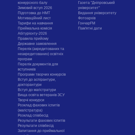
конкурсного балу
Газета "Дніпровський
Зимовий вступ 2026
університет"
Підготовка до НМТ
Видання університету
Мотиваційний лист
Фотоархів
Тарифи на навчання
ГончарFM
Приймальна комісія
Пам'ятні дати
Абітурієнту-2026
Правила прийому
Державне замовлення
Перелік (акредитованих та
неакредитованих) освітніх
програм
Перелік документів для
вступників
Програми творчих конкурсiв
Вступ до аспірантури,
докторантури
Вступ до магістратури
Вища освіта ветеранів ЗСУ
Творчі конкурси
Розклад фахових іспитів
(магістратура)
Розклад співбесід
Результати фахових іспитів
Результати співбесід
Запитання до приймальної