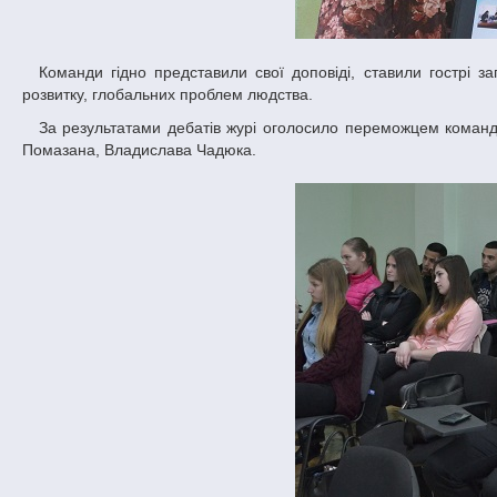
Команди гідно представили свої доповіді, ставили гострі запитання, наводили аргументи, продемонстрували знання з питань сталого
розвитку, глобальних проблем людства.
За результатами дебатів журі оголосило переможцем команду факультету міжнародної економіки у складі Григорія Калюжного, Максима
Помазана, Владислава Чадюка.