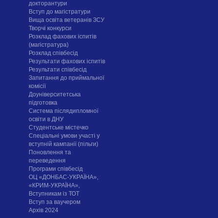
докторантури
Вступ до магістратури
Вища освіта ветеранів ЗСУ
Творчі конкурси
Розклад фахових іспитів
(магістратура)
Розклад співбесід
Результати фахових іспитів
Результати співбесід
Запитання до приймальної
комісії
Доуніверситетська
підготовка
Система післядипломної
освіти в ДНУ
Cтудентське містечко
Спеціальні умови участі у
вступній кампанії (пільги)
Поновлення та
переведення
Програми співбесід
ОЦ «ДОНБАС-УКРАЇНА»,
«КРИМ-УКРАЇНА»,
Вступникам із ТОТ
Вступ за ваучером
Архів 2024