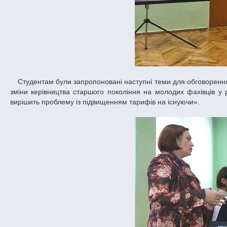
Студентам були запропоновані наступні теми для обговорення: «Будь-який мир краще війни», «Врятувати Україну від кризи можна шляхом
зміни керівництва старшого покоління на молодих фахівців у р
вирішить проблему із підвищенням тарифів на існуючи».