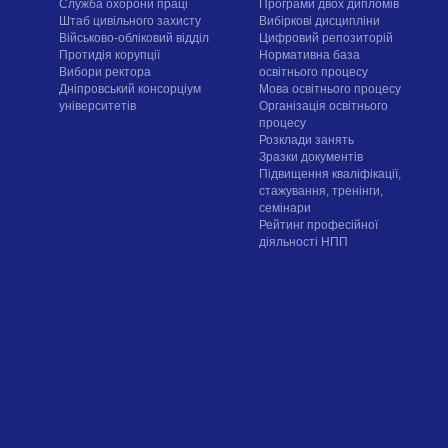
Служба охорони праці
Програми двох дипломів
Штаб цивільного захисту
Вибіркові дисципліни
Військово-обліковий відділ
Цифровий репозиторій
Протидія корупції
Нормативна база
Вибори ректора
освітнього процесу
Дніпровський консорціум
Мова освітнього процесу
університетів
Організація освітнього
процесу
Розклади занять
Зразки документів
Підвищення кваліфікації,
стажування, тренінги,
семінари
Рейтинг професійної
діяльності НПП