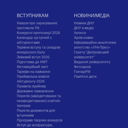
ВСТУПНИКАМ
НОВИНИ/МЕДІА
Накази про зарахування,
Новини ДНУ
протоколи ПК
ДНУ в медіа
Конкурсні пропозиції-2026
Анонси
Календар зустрічей з
Архів новин
абітурієнтами
Інформаційно-аналітичне
Терміни вступу та складові
агентство «УНІ-Прес»
конкурсного балу
Газета "Дніпровський
Зимовий вступ 2026
університет"
Підготовка до НМТ
Видання університету
Мотиваційний лист
Фотоархів
Тарифи на навчання
ГончарFM
Приймальна комісія
Пам'ятні дати
Абітурієнту-2026
Правила прийому
Державне замовлення
Перелік (акредитованих та
неакредитованих) освітніх
програм
Перелік документів для
вступників
Програми творчих конкурсiв
Вступ до аспірантури,