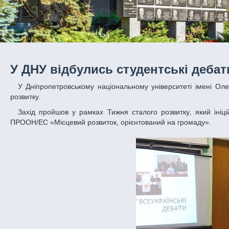
У ДНУ відбулись студентські дебат
У Дніпропетровському національному університеті імені Олеся Гончара відбувся відбірковий тур студентських дебатів з питань сталого
розвитку.
Захід пройшов у рамках Тижня сталого розвитку, який ініційований Національною мережею університетів-партнерів спільного проекту
ПРООН/ЕС «Місцевий розвиток, орієнтований на громаду».