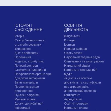
ІСТОРІЯ І
ОСВІТНЯ
СЬОГОДЕННЯ
ДІЯЛЬНІСТЬ
Історія
Факультети
Статут Університету і
Коледжі
стратегія розвитку
Центри
Управління
Профілі кафедр
ДНУ в рейтингах
Якість освіти
Положення
Науково-методична рада
Кодекси, атрибутика
Опитування та анкетування
Почесні доктори
Навчальний відділ
Структурні підрозділи
Навчально-методичний
Профспілкова організація
відділ
Довідкова інформація
Ліцензія на освітню
Звітні матеріали
діяльність та сертифікати
Пропонується до
про акредитацію,
обговорення
ліцензований обсяг та
Публічні закупівлі
контингент
Майнові права
Акредитація
Доступ до публічної
Освітні програми
інформації
Навчальні плани