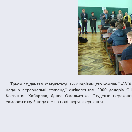
Трьом студентам факультету, яких керівництво компанії «WIX» вважає найуспішнішими у сфері розробки програмного забезпечення, було
надано персональні стипендії еквівалентом 2000 доларів С
Костянтин Хабарлак, Денис Омельченко. Студенти переконан
саморозвитку й надихне на нові творчі звершення.