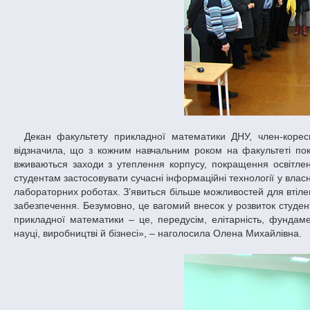
Декан факультету прикладної математики ДНУ, член-кореспондент Національної академії наук України, професор Олена Кісельова
відзначила, що з кожним навчальним роком на факультеті по
вживаються заходи з утеплення корпусу, покращення освітле
студентам застосовувати сучасні інформаційні технології у вла
лабораторних роботах. З’явиться більше можливостей для втілен
забезпечення. Безумовно, це вагомий внесок у розвиток студен
прикладної математики – це, передусім, елітарність, фундаме
науці, виробництві й бізнесі», – наголосила Олена Михайлівна.