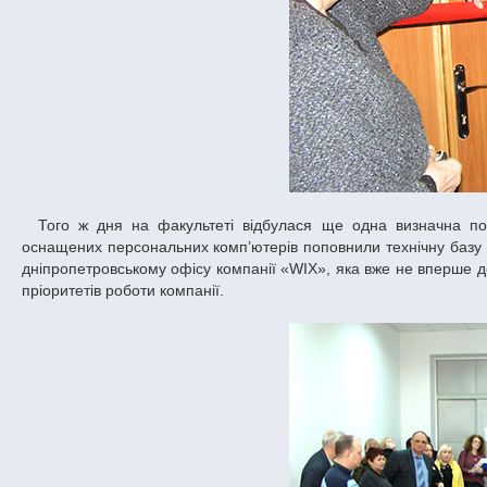
Того ж дня на факультеті відбулася ще одна визначна подія – відкриття нового комп’ютерного класу. Дванадцять сучасних, добре
оснащених персональних комп’ютерів поповнили технічну базу
дніпропетровському офісу компанії «WIX», яка вже не вперше до
пріоритетів роботи компанії.