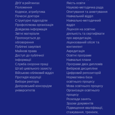
ДНУ в рейтингах
Якість освіти
Положення
Науково-методична рада
Кодекси, атрибутика
Опитування та анкетування
Почесні доктори
Навчальний відділ
Структурні підрозділи
Навчально-методичний
Профспілкова організація
відділ
Довідкова інформація
Ліцензія на освітню
Звітні матеріали
діяльність та сертифікати
Пропонується до
про акредитацію,
обговорення
ліцензований обсяг та
Публічні закупівлі
контингент
Майнові права
Акредитація
Доступ до публічної
Освітні програми
інформації
Навчальні плани
Служба охорони праці
Програми двох дипломів
Штаб цивільного захисту
Вибіркові дисципліни
Військово-обліковий відділ
Цифровий репозиторій
Протидія корупції
Нормативна база
Вибори ректора
освітнього процесу
Дніпровський консорціум
Мова освітнього процесу
університетів
Організація освітнього
процесу
Розклади занять
Зразки документів
Підвищення кваліфікації,
стажування, тренінги,