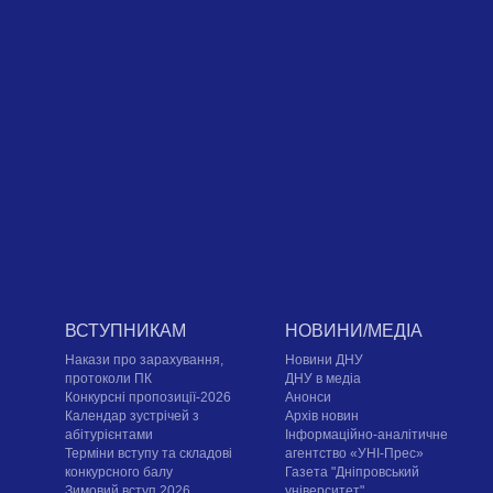
ВСТУПНИКАМ
НОВИНИ/МЕДІА
Накази про зарахування,
Новини ДНУ
протоколи ПК
ДНУ в медіа
Конкурсні пропозиції-2026
Анонси
Календар зустрічей з
Архів новин
абітурієнтами
Інформаційно-аналітичне
Терміни вступу та складові
агентство «УНІ-Прес»
конкурсного балу
Газета "Дніпровський
Зимовий вступ 2026
університет"