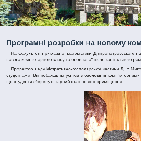
Програмні розробки на новому ко
На факультеті прикладної математики Дніпропетровського національного університету імені Олеся Гончара відбулося урочисте відкриття
нового комп’ютерного класу та оновленої після капітального рем
Проректор з адміністративно-господарської частини ДНУ Микола Ружин урочисто перерізав червону стрічку аудиторії №31 і виступив перед
студентами. Він побажав їм успіхів в оволодінні комп’ютерним
що студенти збережуть гарний стан нового приміщення.