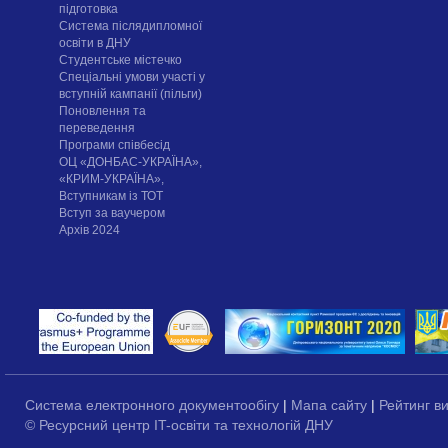
підготовка
Система післядипломної
освіти в ДНУ
Cтудентське містечко
Спеціальні умови участі у
вступній кампанії (пільги)
Поновлення та
переведення
Програми співбесід
ОЦ «ДОНБАС-УКРАЇНА»,
«КРИМ-УКРАЇНА»,
Вступникам із ТОТ
Вступ за ваучером
Архів 2024
Система електронного документообігу
|
Мапа сайту
|
Рейтинг в
© Ресурсний центр IT-освіти та технологій ДНУ