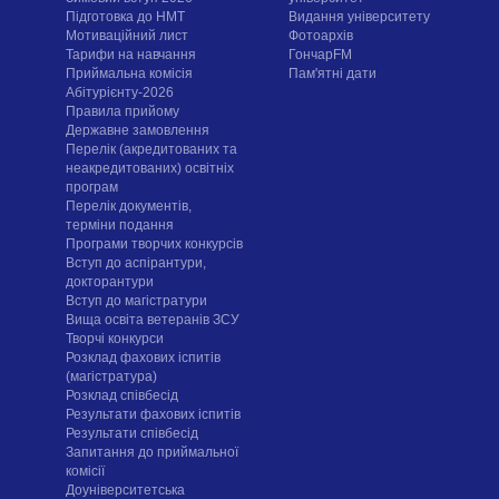
Підготовка до НМТ
Видання університету
Мотиваційний лист
Фотоархів
Тарифи на навчання
ГончарFM
Приймальна комісія
Пам'ятні дати
Абітурієнту-2026
Правила прийому
Державне замовлення
Перелік (акредитованих та
неакредитованих) освітніх
програм
Перелік документів,
терміни подання
Програми творчих конкурсiв
Вступ до аспірантури,
докторантури
Вступ до магістратури
Вища освіта ветеранів ЗСУ
Творчі конкурси
Розклад фахових іспитів
(магістратура)
Розклад співбесід
Результати фахових іспитів
Результати співбесід
Запитання до приймальної
комісії
Доуніверситетська