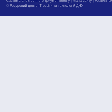
Система електронного документообігу
|
Мапа сайту
|
Рейтинг в
© Ресурсний центр IT-освіти та технологій ДНУ