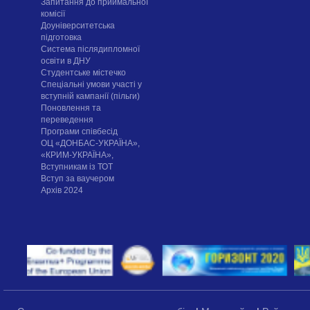
Запитання до приймальної
комісії
Доуніверситетська
підготовка
Система післядипломної
освіти в ДНУ
Cтудентське містечко
Спеціальні умови участі у
вступній кампанії (пільги)
Поновлення та
переведення
Програми співбесід
ОЦ «ДОНБАС-УКРАЇНА»,
«КРИМ-УКРАЇНА»,
Вступникам із ТОТ
Вступ за ваучером
Архів 2024