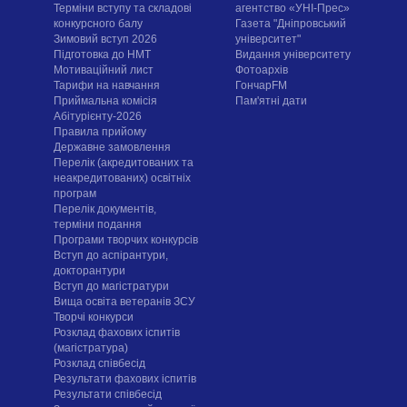
Терміни вступу та складові
агентство «УНІ-Прес»
конкурсного балу
Газета "Дніпровський
Зимовий вступ 2026
університет"
Підготовка до НМТ
Видання університету
Мотиваційний лист
Фотоархів
Тарифи на навчання
ГончарFM
Приймальна комісія
Пам'ятні дати
Абітурієнту-2026
Правила прийому
Державне замовлення
Перелік (акредитованих та
неакредитованих) освітніх
програм
Перелік документів,
терміни подання
Програми творчих конкурсiв
Вступ до аспірантури,
докторантури
Вступ до магістратури
Вища освіта ветеранів ЗСУ
Творчі конкурси
Розклад фахових іспитів
(магістратура)
Розклад співбесід
Результати фахових іспитів
Результати співбесід