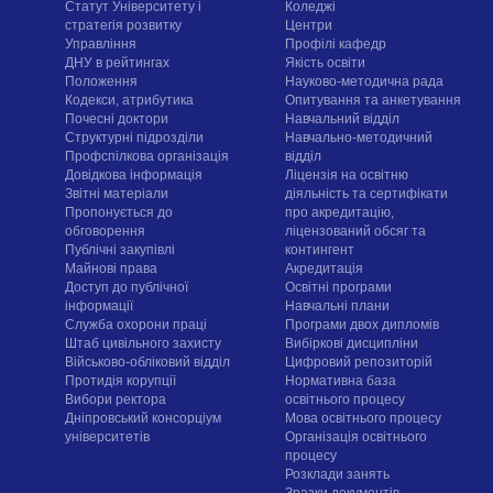
Статут Університету і
Коледжі
стратегія розвитку
Центри
Управління
Профілі кафедр
ДНУ в рейтингах
Якість освіти
Положення
Науково-методична рада
Кодекси, атрибутика
Опитування та анкетування
Почесні доктори
Навчальний відділ
Структурні підрозділи
Навчально-методичний
Профспілкова організація
відділ
Довідкова інформація
Ліцензія на освітню
Звітні матеріали
діяльність та сертифікати
Пропонується до
про акредитацію,
обговорення
ліцензований обсяг та
Публічні закупівлі
контингент
Майнові права
Акредитація
Доступ до публічної
Освітні програми
інформації
Навчальні плани
Служба охорони праці
Програми двох дипломів
Штаб цивільного захисту
Вибіркові дисципліни
Військово-обліковий відділ
Цифровий репозиторій
Протидія корупції
Нормативна база
Вибори ректора
освітнього процесу
Дніпровський консорціум
Мова освітнього процесу
університетів
Організація освітнього
процесу
Розклади занять
Зразки документів