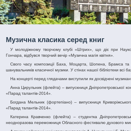
Музична класика серед книг
У молодіжному творчому клубі «Штрих», що діє при Науковій бібліотеці Дніпропетровського національного університету імені Олеся
Гончара, відбувся творчий вечір «Музична магія квітня».
Свого часу композиції Баха, Моцарта, Шопена, Брамса та багатьох інших класиків підкорили весь світ, і через століття заворожують
шанувальників класичної музики. У стінах нашої бібліотеки всі ба
На концерті перед глядачами виступили як досвідчені музикан
Анна Цирульник (флейта) – випускниця Дніпропетровської консерваторії імені М. Глінки, переможниця Міжнародного фестивалю-конкурсу
«Парад талантів-2014».
Богдана Мельник (фортепіано) – випускниця Криворіжського педагогічного інституту, переможниця Міжнародного фестивалю-конкурсу
«Парад талантів-2014».
Катерина Кравченко (флейта) – студентка Дніпропетровського музичного училища імені М. Глінки (клас викладача Ф. Денисенко),
неодноразова переможниця Обласного фестивалю духового мист