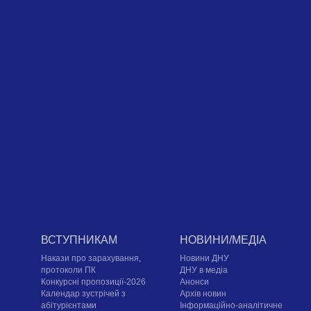
ВСТУПНИКАМ
НОВИНИ/МЕДІА
Накази про зарахування,
Новини ДНУ
протоколи ПК
ДНУ в медіа
Конкурсні пропозиції-2026
Анонси
Календар зустрічей з
Архів новин
абітурієнтами
Інформаційно-аналітичне