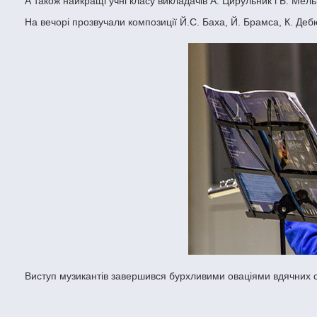
А також найкращі учні класу викладачів А. Цирульник і Б. М
На вечорі прозвучали композиції Й.С. Баха, Й. Брамса, К. Деб
Виступ музикантів завершився бурхливими оваціями вдячних с