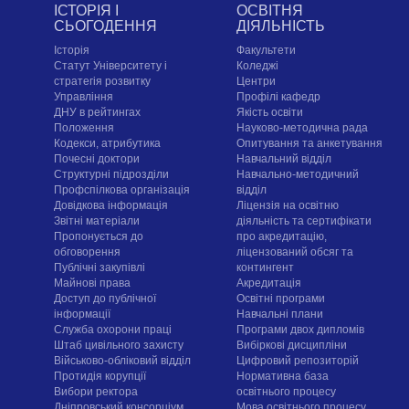
ІСТОРІЯ І
ОСВІТНЯ
СЬОГОДЕННЯ
ДІЯЛЬНІСТЬ
Історія
Факультети
Статут Університету і
Коледжі
стратегія розвитку
Центри
Управління
Профілі кафедр
ДНУ в рейтингах
Якість освіти
Положення
Науково-методична рада
Кодекси, атрибутика
Опитування та анкетування
Почесні доктори
Навчальний відділ
Структурні підрозділи
Навчально-методичний
Профспілкова організація
відділ
Довідкова інформація
Ліцензія на освітню
Звітні матеріали
діяльність та сертифікати
Пропонується до
про акредитацію,
обговорення
ліцензований обсяг та
Публічні закупівлі
контингент
Майнові права
Акредитація
Доступ до публічної
Освітні програми
інформації
Навчальні плани
Служба охорони праці
Програми двох дипломів
Штаб цивільного захисту
Вибіркові дисципліни
Військово-обліковий відділ
Цифровий репозиторій
Протидія корупції
Нормативна база
Вибори ректора
освітнього процесу
Дніпровський консорціум
Мова освітнього процесу