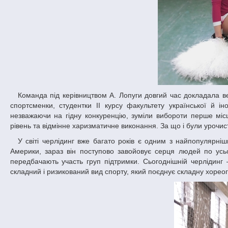
Команда під керівництвом А. Лопуги довгий час докладала великих зусиль для тренувань та підготовки до чемпіонату. У результаті, наші
спортсменки, студентки ІІ курсу факультету української й і
незважаючи на гідну конкуренцію, зуміли вибороти перше міс
рівень та відмінне харизматичне виконання. За що і були уроч
У світі черлідинг вже багато років є одним з найпопулярніших, яскравих та видовищних видів спорту. З'явившись у Сполучених Штатів
Америки, зараз він поступово завойовує серця людей по усьо
передбачають участь груп підтримки. Сьогоднішній черлідинг 
складний і ризикований вид спорту, який поєднує складну хореог