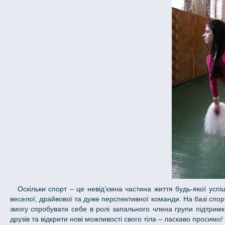
Оскільки спорт – це невід’ємна частина життя будь-якої успішної людини, ми запрошуємо усіх бажаючих приєднатися до нашої дружної,
веселої, драйвової та дуже перспективної команди. На базі спо
змогу спробувати себе в ролі запального члена групи підтрим
друзів та відкрити нові можливості свого тіла – ласкаво просимо