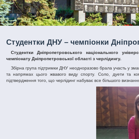
Студентки ДНУ – чемпіонки Дніпроп
Студентки Дніпропетровського національного університету імені О.Гончара перемогли у номінації «PomDouble» (дует)
чемпіонату Дніпропетровської області з черлідингу.
Збірна група підтримки ДНУ неодноразово брала участь у змаганнях. Турнір визначав найсильніших спортсменів у різних вікових категоріях
та напрямах цього жвавого виду спорту. Соло, дуети та ко
підтвердження того, що черлідинг набуває все більшого визнанн