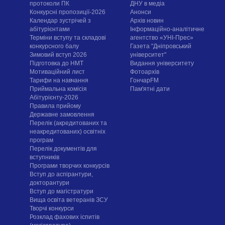
протоколи ПК
ДНУ в медіа
Конкурсні пропозиції-2026
Анонси
Календар зустрічей з
Архів новин
абітурієнтами
Інформаційно-аналітичне
Терміни вступу та складові
агентство «УНІ-Прес»
конкурсного балу
Газета "Дніпровський
Зимовий вступ 2026
університет"
Підготовка до НМТ
Видання університету
Мотиваційний лист
Фотоархів
Тарифи на навчання
ГончарFM
Приймальна комісія
Пам'ятні дати
Абітурієнту-2026
Правила прийому
Державне замовлення
Перелік (акредитованих та
неакредитованих) освітніх
програм
Перелік документів для
вступників
Програми творчих конкурсiв
Вступ до аспірантури,
докторантури
Вступ до магістратури
Вища освіта ветеранів ЗСУ
Творчі конкурси
Розклад фахових іспитів