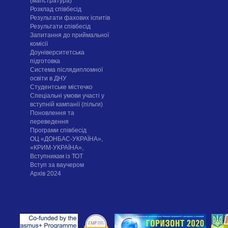
(магістратура)
Розклад співбесід
Результати фахових іспитів
Результати співбесід
Запитання до приймальної
комісії
Доуніверситетська
підготовка
Система післядипломної
освіти в ДНУ
Cтудентське містечко
Спеціальні умови участі у
вступній кампанії (пільги)
Поновлення та
переведення
Програми співбесід
ОЦ «ДОНБАС-УКРАЇНА»,
«КРИМ-УКРАЇНА»,
Вступникам із ТОТ
Вступ за ваучером
Архів 2024