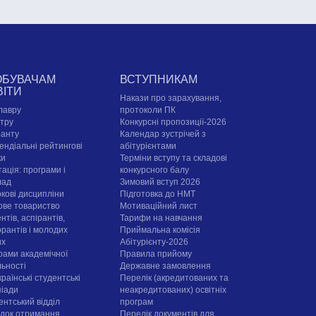
ОБУВАЧАМ
ВСТУПНИКАМ
ВІТИ
Накази про зарахування,
лавру
протоколи ПК
стру
Конкурсні пропозиції-2026
ранту
Календар зустрічей з
ендіальні рейтингові
абітурієнтами
ки
Терміни вступу та складові
ація: програми і
конкурсного балу
лад
Зимовий вступ 2026
ркові дисципліни
Підготовка до НМТ
ове товариство
Мотиваційний лист
нтів, аспірантів,
Тарифи на навчання
орантів і молодих
Приймальна комісія
их
Абітурієнту-2026
рами академічної
Правила прийому
льності
Державне замовлення
раїнські студентські
Перелік (акредитованих та
піади
неакредитованих) освітніх
ентський відділ
програм
док отримання
Перелік документів для