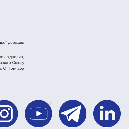
их відносин,
ського Союзу
м. О. Гончара