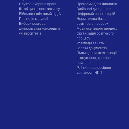
Служба охорони праці
Програми двох дипломів
Штаб цивільного захисту
Вибіркові дисципліни
Військово-обліковий відділ
Цифровий репозиторій
Протидія корупції
Нормативна база
Вибори ректора
освітнього процесу
Дніпровський консорціум
Мова освітнього процесу
університетів
Організація освітнього
процесу
Розклади занять
Зразки документів
Підвищення кваліфікації,
стажування, тренінги,
семінари
Рейтинг професійної
діяльності НПП