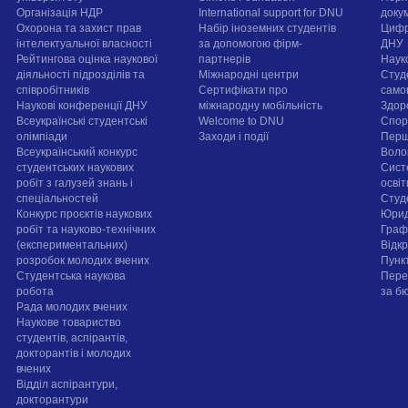
Організація НДР
International support for DNU
докум
Охорона та захист прав
Набір іноземних студентів
Цифр
інтелектуальної власності
за допомогою фірм-
ДНУ
Рейтингова оцінка наукової
партнерів
Наук
діяльності підрозділів та
Міжнародні центри
Студ
співробітників
Сертифікати про
само
Наукові конференції ДНУ
міжнародну мобільність
Здор
Всеукраїнські студентські
Welcome to DNU
Спорт
олімпіади
Заходи і події
Перш
Всеукраїнський конкурс
Воло
студентських наукових
Сист
робіт з галузей знань і
осві
спеціальностей
Cтуд
Конкурс проєктів наукових
Юрид
робіт та науково-технічних
Граф
(експериментальних)
Відк
розробок молодих вчених
Пунк
Студентська наукова
Пере
робота
за б
Рада молодих вчених
Наукове товариство
студентів, аспірантів,
докторантів і молодих
вчених
Відділ аспірантури,
докторантури