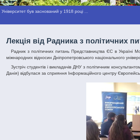
Університет був заснований у 1918 році ...
Лекція від Радника з політичних п
Радник з політичних питань Представництва ЄС в Україні Мортен Ларсен Нонбое прочитав лекцію студентам факультету суспільних наук і
міжнародних відносин Дніпропетровського національного універс
Зустріч студентів і викладачів ДНУ з політичним консультантом Європейського Союзу в Україні паном Мортеном Ларсеном Нонбое (м. Орхус,
Данія) відбулася за сприяння Інформаційного центру Європейсь