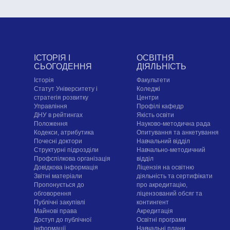
ІСТОРІЯ І
ОСВІТНЯ
СЬОГОДЕННЯ
ДІЯЛЬНІСТЬ
Історія
Факультети
Статут Університету і
Коледжі
стратегія розвитку
Центри
Управління
Профілі кафедр
ДНУ в рейтингах
Якість освіти
Положення
Науково-методична рада
Кодекси, атрибутика
Опитування та анкетування
Почесні доктори
Навчальний відділ
Структурні підрозділи
Навчально-методичний
Профспілкова організація
відділ
Довідкова інформація
Ліцензія на освітню
Звітні матеріали
діяльність та сертифікати
Пропонується до
про акредитацію,
обговорення
ліцензований обсяг та
Публічні закупівлі
контингент
Майнові права
Акредитація
Доступ до публічної
Освітні програми
інформації
Навчальні плани