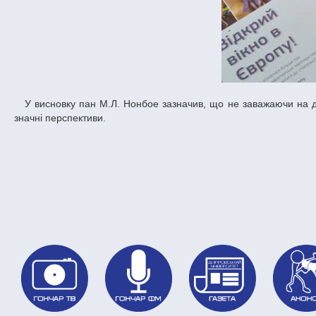
У висновку пан М.Л. Нонбое зазначив, що не заважаючи на досить складний євроінтеграційний шлях України, він бачить для нашої держави
значні перспективи.