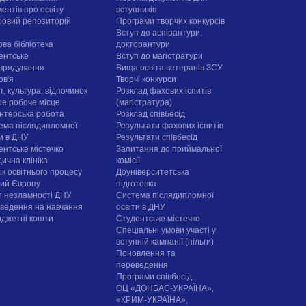
ентів про освіту
вступників
овий репозиторій
Програми творчих конкурсiв
Вступ до аспірантури,
ова бібліотека
докторантури
ентське
Вступ до магістратури
врядування
Вища освіта ветеранів ЗСУ
ов'я
Творчі конкурси
, культура, відпочинок
Розклад фахових іспитів
е робоче місце
(магістратура)
нтерська робота
Розклад співбесід
ема післядипломної
Результати фахових іспитів
ти в ДНУ
Результати співбесід
ентське містечко
Запитання до приймальної
ична клініка
комісії
ік освітнього процесу
Доуніверситетська
рий Європу
підготовка
т незламності ДНУ
Система післядипломної
ведення на навчання
освіти в ДНУ
юджетні кошти
Cтудентське містечко
Спеціальні умови участі у
вступній кампанії (пільги)
Поновлення та
переведення
Програми співбесід
ОЦ «ДОНБАС-УКРАЇНА»,
«КРИМ-УКРАЇНА»,