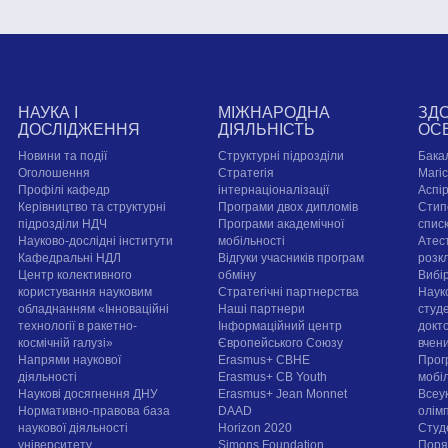
НАУКА І
МІЖНАРОДНА
ЗД
ДОСЛІДЖЕННЯ
ДІЯЛЬНІСТЬ
ОС
Новини та події
Структурні підрозділи
Бака
Оголошення
Стратегія
Магі
Профілі кафедр
інтернаціоналізації
Аспі
Керівництво та структурні
Програми двох дипломів
Стип
підрозділи НДЧ
Програми академічної
спис
Науково-дослідні інститути
мобільності
Атест
Кафедральні НДЛ
Відгуки учасників програм
розк
Центр колективного
обміну
Вибі
користування науковим
Стратегічні партнерства
Наук
обладнанням «Інноваційні
Наші партнери
студе
технології в ракетно-
Інформаційний центр
докт
космічній галузі»
Європейського Союзу
вчен
Напрями наукової
Erasmus+ CBHE
Прог
діяльності
Erasmus+ CB Youth
мобі
Наукові досягнення ДНУ
Erasmus+ Jean Monnet
Всеук
Нормативно-правова база
DAAD
олім
наукової діяльності
Horizon 2020
Студ
університету
Simons Foundation
Поря