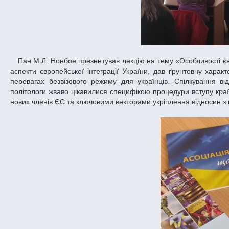
Пан М.Л. Нонбое презентував лекцію на тему «Особливості європейської інтеграції України: погляд з Європи», в якій висвітлив найактуальніші
аспекти європейської інтеграції України, дав ґрунтовну хара
перевагах безвізового режиму для українців. Спілкування в
політологи жваво цікавилися специфікою процедури вступу країн
нових членів ЄС та ключовими векторами укріплення відносин з