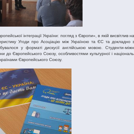
ктеристику Угоди про Асоціацію між Україною та ЄС та докладно 
ідбувалося у форматі дискусії англійською мовою. Студенти-між
и до Європейського Союзу, особливостями культурної і національн
 країнами Європейського Союзу.