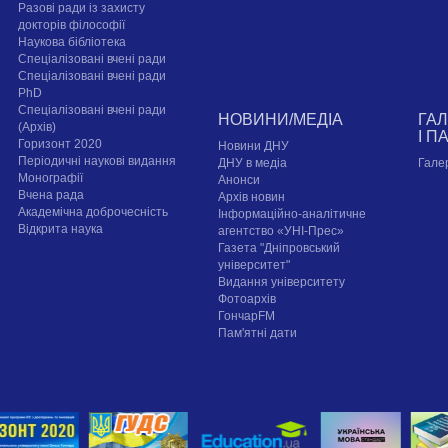
Разові ради із захисту
докторів філософії
Наукова бібліотека
Спеціалізовані вчені ради
Спеціалізовані вчені ради
PhD
Спеціалізовані вчені ради
НОВИНИ/МЕДІА
ГА
(Архів)
І П
Горизонт 2020
Новини ДНУ
Періодичні наукові видання
ДНУ в медіа
Гале
Монографії
Анонси
Вчена рада
Архів новин
Академічна доброчесність
Інформаційно-аналітичне
Відкрита наука
агентство «УНІ-Прес»
Газета "Дніпровський
університет"
Видання університету
Фотоархів
ГончарFM
Пам'ятні дати