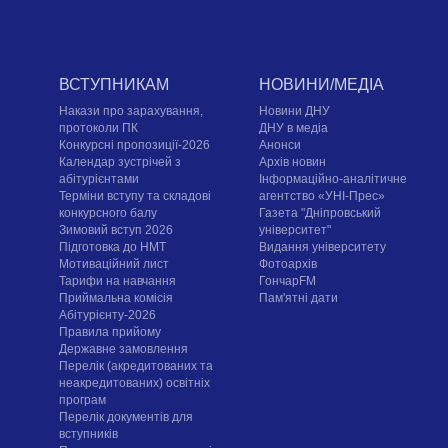
ВСТУПНИКАМ
НОВИНИ/МЕДІА
Накази про зарахування,
Новини ДНУ
протоколи ПК
ДНУ в медіа
Конкурсні пропозиції-2026
Анонси
Календар зустрічей з
Архів новин
абітурієнтами
Інформаційно-аналітичне
Терміни вступу та складові
агентство «УНІ-Прес»
конкурсного балу
Газета "Дніпровський
Зимовий вступ 2026
університет"
Підготовка до НМТ
Видання університету
Мотиваційний лист
Фотоархів
Тарифи на навчання
ГончарFM
Приймальна комісія
Пам'ятні дати
Абітурієнту-2026
Правила прийому
Державне замовлення
Перелік (акредитованих та
неакредитованих) освітніх
програм
Перелік документів для
вступників