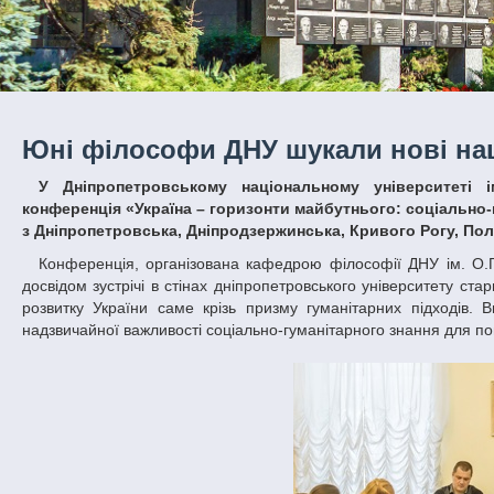
Юні філософи ДНУ шукали нові нац
У Дніпропетровському національному університеті імені Олеся Гончара пройшла І Всеукраїнська науково-практична
конференція «Україна – горизонти майбутнього: соціально-
з Дніпропетровська, Дніпродзержинська, Кривого Рогу, Пол
Конференція, організована кафедрою філософії ДНУ ім. О.Гончара за зразком популярних у вищій школі «Днів науки», стала першим
досвідом зустрічі в стінах дніпропетровського університету ста
розвитку України саме крізь призму гуманітарних підходів.
надзвичайної важливості соціально-гуманітарного знання для по