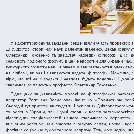
У відкритті заходу та засіданні секцій взяли участь проректор з науково-педагогічної роботи у сфері гуманітарної освіти та виховання молоді
ДНУ, доктор історичних наук Валентин Іваненко, декан факульт
Олександр Токовенко та завідувач кафедри філософії ДНУ, до
знаковість подібного форуму в цей непростий для України час. 
культурного розвитку нації із рівнем її зацікавленості в гуманіт
на підйомі, як раз і з’являються видатні філософи. Можливо, 
вірю, що всі наші труднощі невдовзі будуть подолані, і україн
звернувся до присутніх професор Олександр Токовенко.
Підвищену зацікавленість молоді до філософської рефлексії відносно національних суспільних проблем відзначив у своєму виступі
проректор Валентин Васильович Іваненко. «Прикметною особл
Сьогодні тут присутні як студенти і аспіранти Дніпропетровсько
та регіонів України, так і учні старших класів загальноосві
відповідних спеціальностей нашого класичного університету.
визнаним регіональним лідером в галузях освіти, науки і кул
фахівців соціально-гуманітарного напряму. Тож, маю надію, що