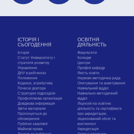
ІСТОРІЯ І
ОСВІТНЯ
СЬОГОДЕННЯ
ДІЯЛЬНІСТЬ
Історія
Факультети
Статут Університету і
Коледжі
стратегія розвитку
Центри
Управління
Профілі кафедр
ДНУ в рейтингах
Якість освіти
Положення
Науково-методична рада
Кодекси, атрибутика
Опитування та анкетування
Почесні доктори
Навчальний відділ
Структурні підрозділи
Навчально-методичний
Профспілкова організація
відділ
Довідкова інформація
Ліцензія на освітню
Звітні матеріали
діяльність та сертифікати
Пропонується до
про акредитацію,
обговорення
ліцензований обсяг та
Публічні закупівлі
контингент
Майнові права
Акредитація
Доступ до публічної
Освітні програми