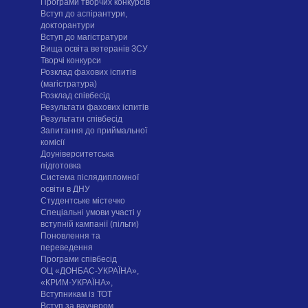
Програми творчих конкурсiв
Вступ до аспірантури,
докторантури
Вступ до магістратури
Вища освіта ветеранів ЗСУ
Творчі конкурси
Розклад фахових іспитів
(магістратура)
Розклад співбесід
Результати фахових іспитів
Результати співбесід
Запитання до приймальної
комісії
Доуніверситетська
підготовка
Система післядипломної
освіти в ДНУ
Cтудентське містечко
Спеціальні умови участі у
вступній кампанії (пільги)
Поновлення та
переведення
Програми співбесід
ОЦ «ДОНБАС-УКРАЇНА»,
«КРИМ-УКРАЇНА»,
Вступникам із ТОТ
Вступ за ваучером