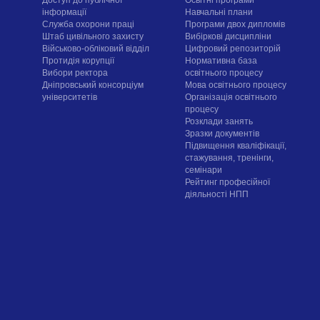
інформації
Навчальні плани
Служба охорони праці
Програми двох дипломів
Штаб цивільного захисту
Вибіркові дисципліни
Військово-обліковий відділ
Цифровий репозиторій
Протидія корупції
Нормативна база
Вибори ректора
освітнього процесу
Дніпровський консорціум
Мова освітнього процесу
університетів
Організація освітнього
процесу
Розклади занять
Зразки документів
Підвищення кваліфікації,
стажування, тренінги,
семінари
Рейтинг професійної
діяльності НПП