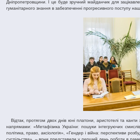
Дніпропетровщини. І це буде зручний майданчик для зацікавлен
гуманітарного знання в забезпеченні прогресивного поступу наш
Відтак, протягом двох днів юні платони, аристотелі та канти завзято шукали нові контури майбутнього розвитку України. Свої роздуми за
напрямами: «Метафізика України: пошуки інтегруючих смислів»
політика, право, аксіологія», «Гендер і війна: перспективи розбу
суспільства», – вони представили у перший день роботи в рамк