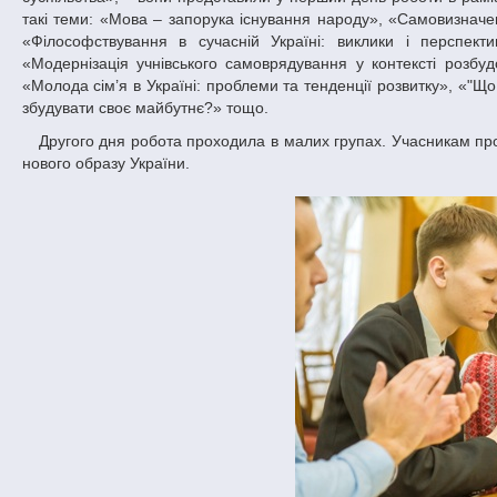
такі теми: «Мова – запорука існування народу», «Самовизначенн
«Філософствування в сучасній Україні: виклики і перспект
«Модернізація учнівського самоврядування у контексті розбуд
«Молода сім’я в Україні: проблеми та тенденції розвитку», «"Що
збудувати своє майбутнє?» тощо.
Другого дня робота проходила в малих групах. Учасникам пропонувався інтелектуальний штурм зі створення проектів національної ідеї та
нового образу України.