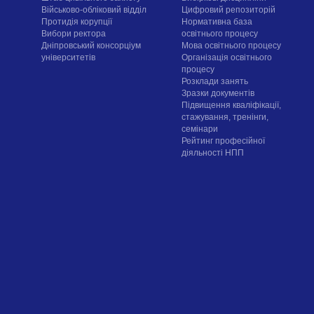
Військово-обліковий відділ
Цифровий репозиторій
Протидія корупції
Нормативна база
Вибори ректора
освітнього процесу
Дніпровський консорціум
Мова освітнього процесу
університетів
Організація освітнього
процесу
Розклади занять
Зразки документів
Підвищення кваліфікації,
стажування, тренінги,
семінари
Рейтинг професійної
діяльності НПП