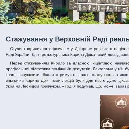
Стажування у Верховній Раді реал
Студент юридичного факультету Дніпропетровського національного університету імені Олеся Гончара пройшов стажування у Верховній
Раді України. Для третьокурсника Кирила Дріка такий досвід вия
Перед стажуванням Кирило за власною ініціативою навчався у Школі помічника народного депутата, яка є навчальною програмою з
професійної підготовки помічників депутатів. Лекторами у ній 
кращі випускники Школи отримують право стажування в якост
відзначив Кирило Дрік, теми лекцій були для нього дуже цік
України Леонідом Кравчуком. «Тоді я подумав, що, може, зараз р