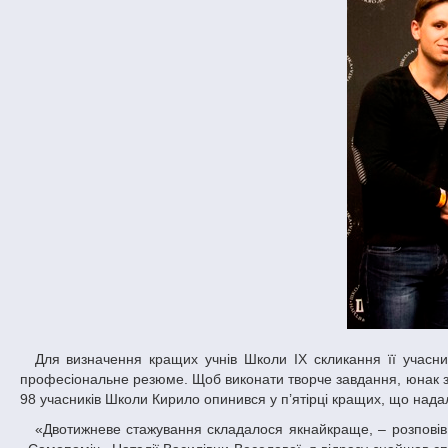
Для визначення кращих учнів Школи IX скликання її учасники мали пройти 3 етапи: виконати контрольну й творчу роботу та скласти
професіональне резюме. Щоб виконати творче завдання, юнак зв
98 учасників Школи Кирило опинився у п’ятірці кращих, що нада
«Двотижневе стажування складалося якнайкраще, – розповів Кирило Дрік. – З Владиславом, помічником Народного депутата від фракції