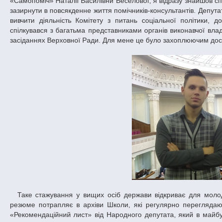
«Самопоміч» Наталії Василівни Веселової, я відразу знайшов сп
зазирнути в повсякденне життя помічників-консультантів. Депута
вивчити діяльність Комітету з питань соціальної політики, 
спілкувався з багатьма представниками органів виконавчої влад
засіданнях Верховної Ради. Для мене це було захоплюючим дос
Таке стажування у вищих осіб держави відкриває для молодих людей гарні перспективи, переконаний Кирило Дрік. «По-перше, ваше
резюме потрапляє в архіви Школи, які регулярно переглядаю
«Рекомендаційний лист» від Народного депутата, який в майбу