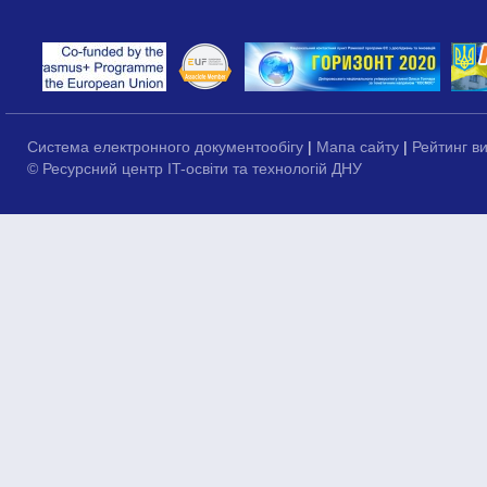
Система електронного документообігу
|
Мапа сайту
|
Рейтинг в
© Ресурсний центр IT-освіти та технологій ДНУ