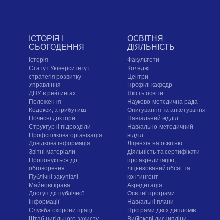
ІСТОРІЯ І
ОСВІТНЯ
СЬОГОДЕННЯ
ДІЯЛЬНІСТЬ
Історія
Факультети
Статут Університету і
Коледжі
стратегія розвитку
Центри
Управління
Профілі кафедр
ДНУ в рейтингах
Якість освіти
Положення
Науково-методична рада
Кодекси, атрибутика
Опитування та анкетування
Почесні доктори
Навчальний відділ
Структурні підрозділи
Навчально-методичний
Профспілкова організація
відділ
Довідкова інформація
Ліцензія на освітню
Звітні матеріали
діяльність та сертифікати
Пропонується до
про акредитацію,
обговорення
ліцензований обсяг та
Публічні закупівлі
контингент
Майнові права
Акредитація
Доступ до публічної
Освітні програми
інформації
Навчальні плани
Служба охорони праці
Програми двох дипломів
Штаб цивільного захисту
Вибіркові дисципліни