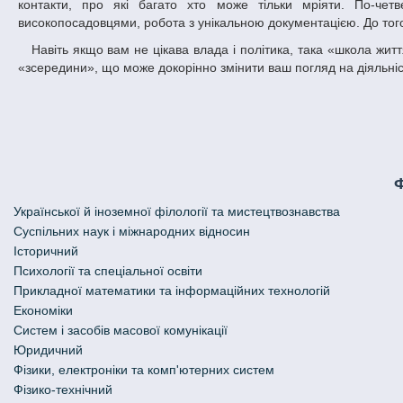
контакти, про які багато хто може тільки мріяти. По-четв
високопосадовцями, робота з унікальною документацією. До того 
Навіть якщо вам не цікава влада і політика, така «школа життя» ніколи не буде зайвою. Ви зможете побачити роботу Народного депутата
«зсередини», що може докорінно змінити ваш погляд на діяльні
Української й іноземної філології та мистецтвознавства
Cуспільних наук і міжнародних відносин
Історичний
Психології та спеціальної освіти
Прикладної математики та інформаційних технологій
Економіки
Систем і засобів масової комунікації
Юридичний
Фізики, електроніки та комп'ютерних систем
Фізико-технічний