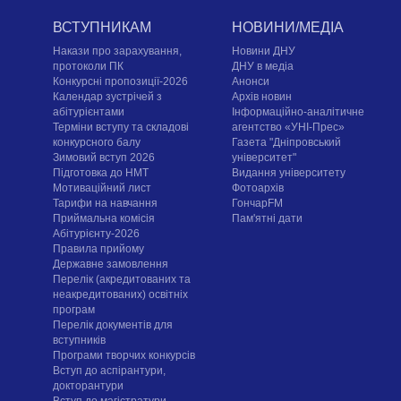
ВСТУПНИКАМ
НОВИНИ/МЕДІА
Накази про зарахування,
Новини ДНУ
протоколи ПК
ДНУ в медіа
Конкурсні пропозиції-2026
Анонси
Календар зустрічей з
Архів новин
абітурієнтами
Інформаційно-аналітичне
Терміни вступу та складові
агентство «УНІ-Прес»
конкурсного балу
Газета "Дніпровський
Зимовий вступ 2026
університет"
Підготовка до НМТ
Видання університету
Мотиваційний лист
Фотоархів
Тарифи на навчання
ГончарFM
Приймальна комісія
Пам'ятні дати
Абітурієнту-2026
Правила прийому
Державне замовлення
Перелік (акредитованих та
неакредитованих) освітніх
програм
Перелік документів для
вступників
Програми творчих конкурсiв
Вступ до аспірантури,
докторантури
Вступ до магістратури