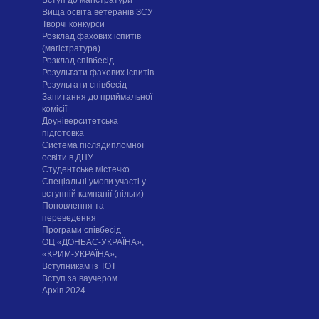
Вища освіта ветеранів ЗСУ
Творчі конкурси
Розклад фахових іспитів
(магістратура)
Розклад співбесід
Результати фахових іспитів
Результати співбесід
Запитання до приймальної
комісії
Доуніверситетська
підготовка
Система післядипломної
освіти в ДНУ
Cтудентське містечко
Спеціальні умови участі у
вступній кампанії (пільги)
Поновлення та
переведення
Програми співбесід
ОЦ «ДОНБАС-УКРАЇНА»,
«КРИМ-УКРАЇНА»,
Вступникам із ТОТ
Вступ за ваучером
Архів 2024